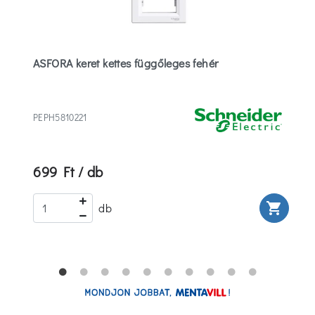
ASFORA keret kettes függőleges fehér
PEPH5810221
699 Ft / db
rt
shopping_cart
db