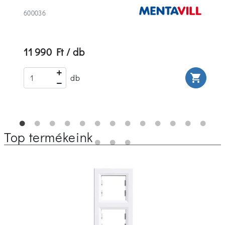
600036
11 990 Ft / db
rt
shopping_cart
db
Top termékeink