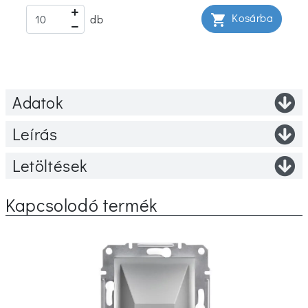
Kosárba
shopping_cart
db
Adatok
Leírás
Letöltések
Kapcsolodó termék