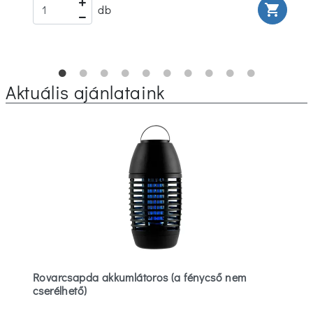
rt
shopping_cart
db
Aktuális ajánlataink
Rovarcsapda akkumlátoros (a fénycső nem
cserélhető)