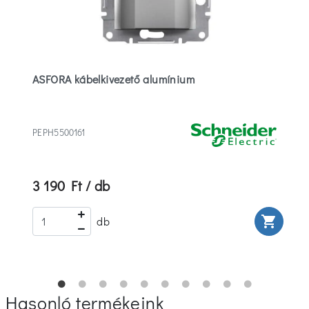
ASFORA kábelkivezető alumínium
PEPH5500161
3 190 Ft / db
rt
shopping_cart
db
Hasonló termékeink