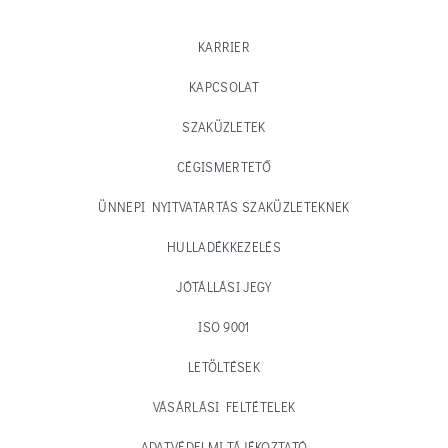
KARRIER
KAPCSOLAT
SZAKÜZLETEK
CÉGISMERTETŐ
ÜNNEPI NYITVATARTÁS SZAKÜZLETEKNEK
HULLADÉKKEZELÉS
JÓTÁLLÁSI JEGY
ISO 9001
LETÖLTÉSEK
VÁSÁRLÁSI FELTÉTELEK
ADATVÉDELMI TÁJÉKOZTATÓ