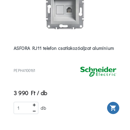
ASFORA RJ11 telefon csatlakozóaljzat alumínium
PEPH4100161
3 990 Ft / db
rt
shopping_cart
db