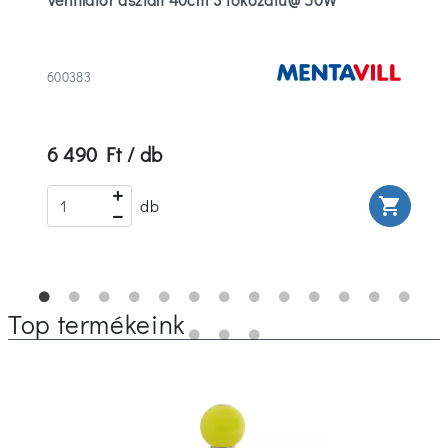
600383
6 490 Ft / db
rt
shopping_cart
db
Top termékeink