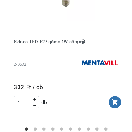
Színes LED E27 gömb 1W sárga@
270502
332 Ft / db
rt
shopping_cart
db