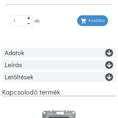
Kosárba
shopping_cart
db
Adatok
Leírás
Letöltések
Kapcsolodó termék