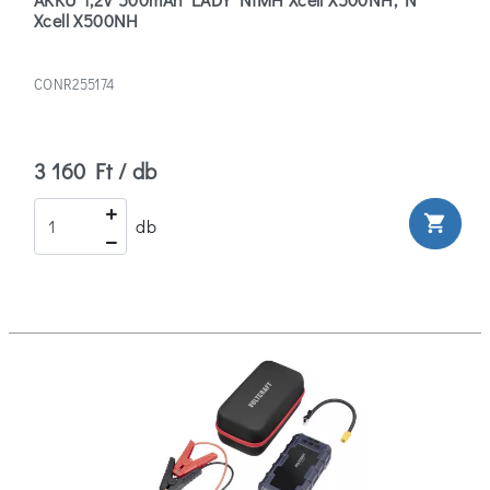
Xcell X500NH
CONR255174
3 160 Ft / db
shopping_cart
db