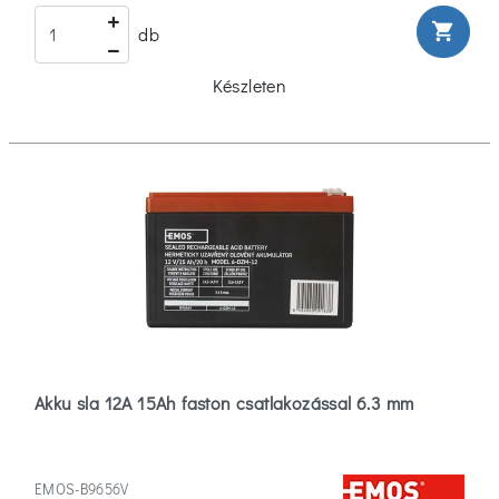
shopping_cart
db
Készleten
Akku sla 12A 15Ah faston csatlakozással 6.3 mm
EMOS-B9656V