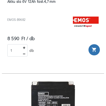
Akku sla 6V 12Ah fast.4,7 mm
EMOS-B9682
8 590 Ft / db
shopping_cart
db