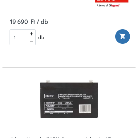
19 690 Ft / db
shopping_cart
db