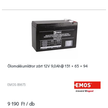
Ólomakkumlátor zárt 12V 9,0Ah@ 151 × 65 × 94
EMOS-B9675
9 190 Ft / db