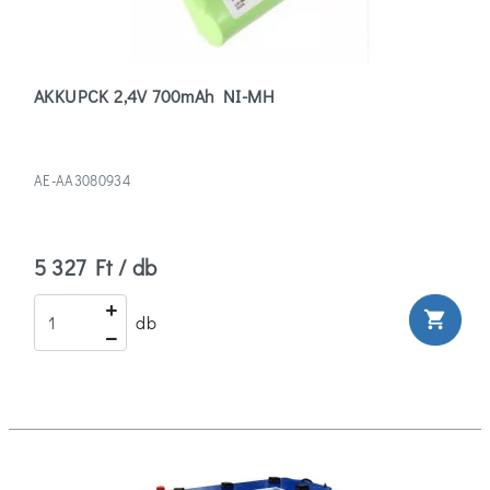
Beghelli
(1)
AKKUPCK 2,4V 700mAh NI-MH
Diamec
(3)
Emos
AE-AA3080934
(16)
Több
5 327 Ft / db
Szűrők
shopping_cart
db
törlése