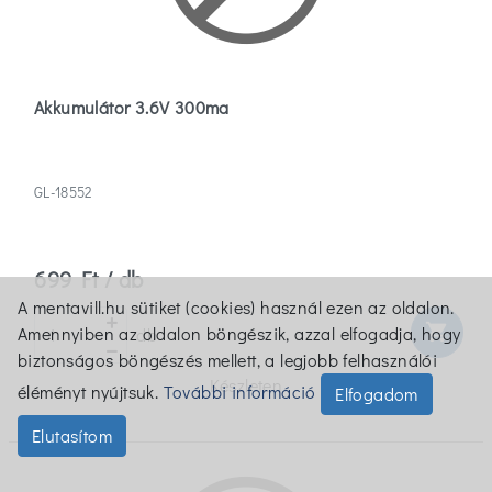
Akkumulátor 3.6V 300ma
GL-18552
699 Ft / db
A mentavill.hu sütiket (cookies) használ ezen az oldalon.
shopping_cart
Amennyiben az oldalon böngészik, azzal elfogadja, hogy
db
biztonságos böngészés mellett, a legjobb felhasználói
Készleten
éléményt nyújtsuk.
További információ
Elfogadom
Elutasítom