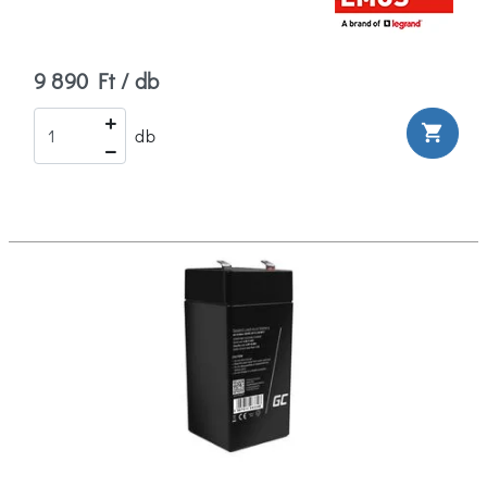
9 890 Ft / db
shopping_cart
db