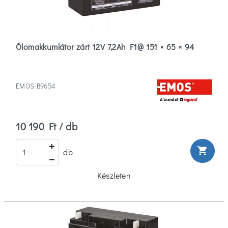
Ólomakkumlátor zárt 12V 7,2Ah F1@ 151 × 65 × 94
EMOS-B9654
10 190 Ft / db
shopping_cart
db
Készleten