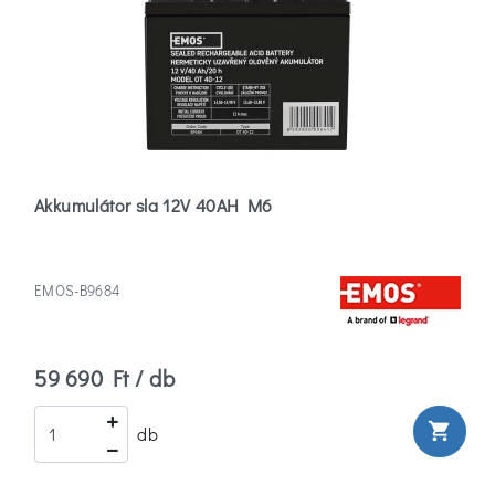
Akkumulátor sla 12V 40AH M6
EMOS-B9684
59 690 Ft / db
shopping_cart
db