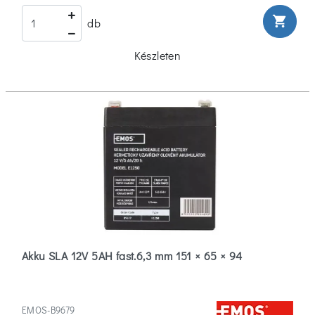
shopping_cart
db
Készleten
Akku SLA 12V 5AH fast.6,3 mm 151 × 65 × 94
EMOS-B9679