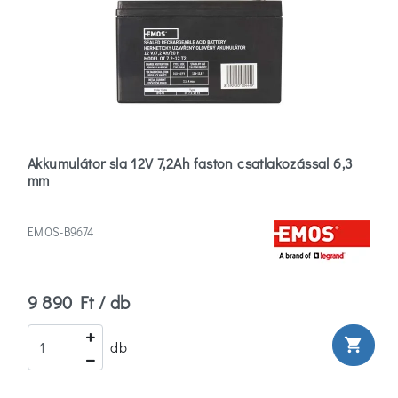
Akkumulátor sla 12V 7,2Ah faston csatlakozással 6,3
mm
EMOS-B9674
9 890 Ft / db
shopping_cart
db