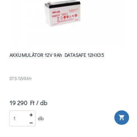
AKKUMULÁTOR 12V 9Ah DATASAFE 12HX35
DTS-12V9AH
19 290 Ft / db
shopping_cart
db