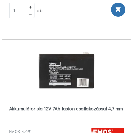
shopping_cart
db
Akkumulátor sla 12V 7Ah faston csatlakozással 4,7 mm
EMOS-B9691