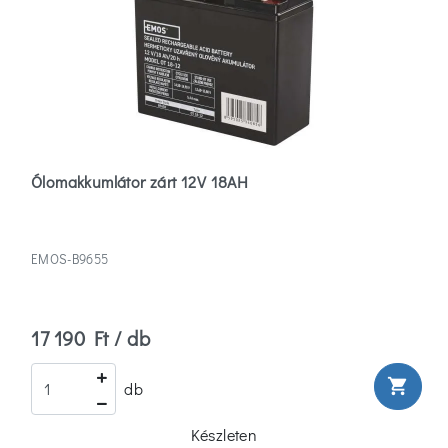
Ólomakkumlátor zárt 12V 18AH
EMOS-B9655
17 190 Ft / db
shopping_cart
db
Készleten