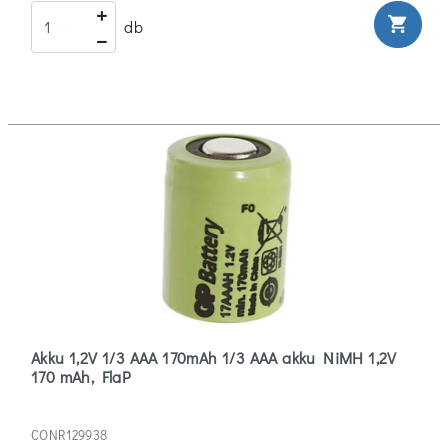
shopping_cart
db
Akku 1,2V 1/3 AAA 170mAh 1/3 AAA akku NiMH 1,2V
170 mAh, FlaP
CONR129938