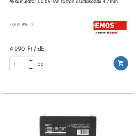
Akkumulátor sla 6V 7Ah faston csatlakozás 4,7 mm
EMOS-B9659
4 990 Ft / db
shopping_cart
db