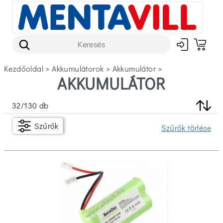
Kezdőoldal
>
akkumulátorok
>
akkumulátor
>
AKKUMULÁTOR
Szűrők
32
/
130
db
Készleten
Szűrők
Szűrők törlése
Ár
Ft
Ft
Márka