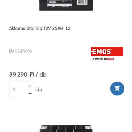
Akkumulátor sla 12V 26AH L2
EMOS-B9683
39 290 Ft / db
shopping_cart
db