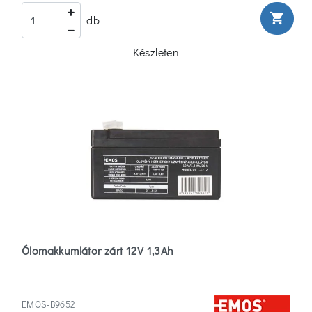
shopping_cart
db
Készleten
Ólomakkumlátor zárt 12V 1,3Ah
EMOS-B9652