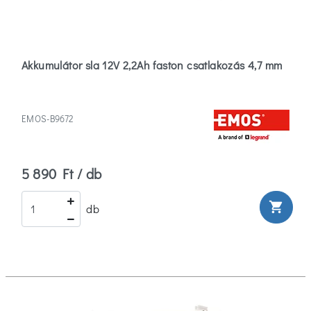
Akkumulátor sla 12V 2,2Ah faston csatlakozás 4,7 mm
EMOS-B9672
5 890 Ft / db
shopping_cart
db