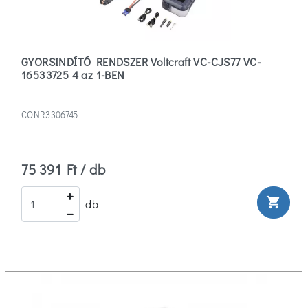
GYORSINDÍTÓ RENDSZER Voltcraft VC-CJS77 VC-
16533725 4 az 1-BEN
CONR3306745
75 391 Ft / db
shopping_cart
db