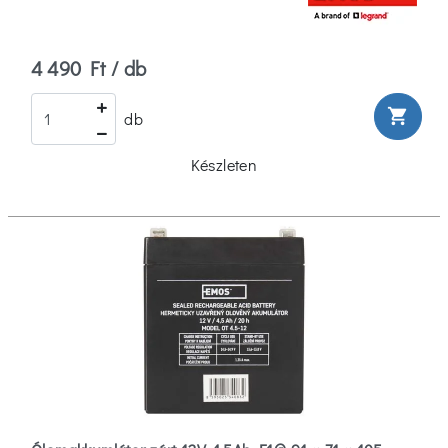
4 490 Ft / db
shopping_cart
db
Készleten