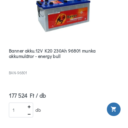
Banner akku.12V K20 230Ah 96801 munka
akkumulátor - energy bull
BAN-96801
177 524 Ft / db
shopping_cart
db