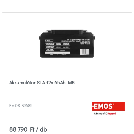
Akkumulátor SLA 12v 65Ah M8
EMOS-B9685
88 790 Ft / db