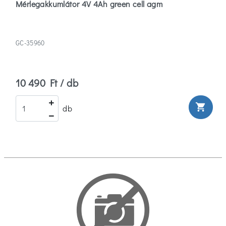
Mérlegakkumlátor 4V 4Ah green cell agm
GC-35960
10 490 Ft / db
shopping_cart
db