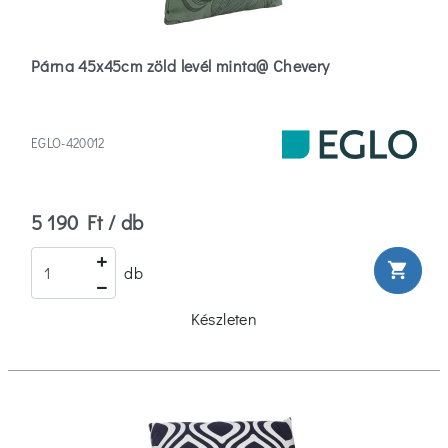
Párna 45x45cm zöld levél minta@ Chevery
EGLO-420012
5 190 Ft / db
shopping_cart
db
Készleten