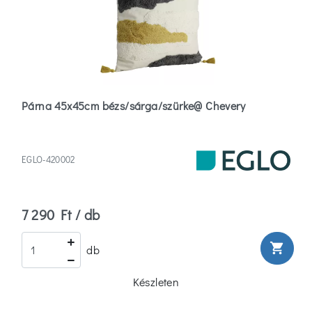
Párna 45x45cm bézs/sárga/szürke@ Chevery
EGLO-420002
7 290 Ft / db
shopping_cart
db
Készleten