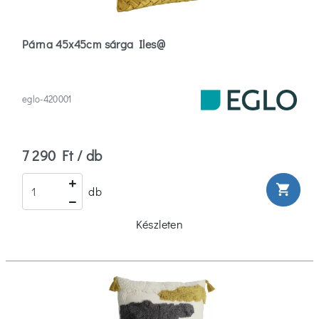
Párna 45x45cm sárga Iles@
eglo-420001
7 290 Ft / db
shopping_cart
db
Készleten