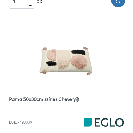
shopping_cart
db
Párna 50x30cm színes Chevery@
EGLO-420009