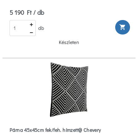
5 190 Ft / db
shopping_cart
db
Készleten
Párna 45x45cm fek/feh. hímzett@ Chevery