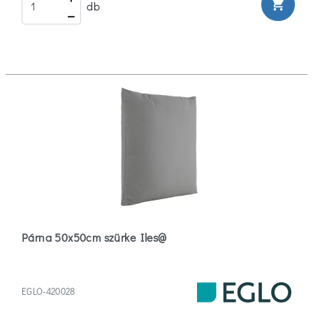
shopping_cart
db
Párna 50x50cm szürke Iles@
EGLO-420028