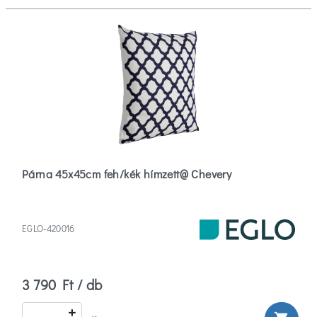
Párna 45x45cm feh/kék hímzett@ Chevery
EGLO-420016
3 790 Ft / db