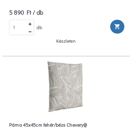
5 890 Ft / db
shopping_cart
db
Készleten
Párna 45x45cm fehér/bézs Chevery@