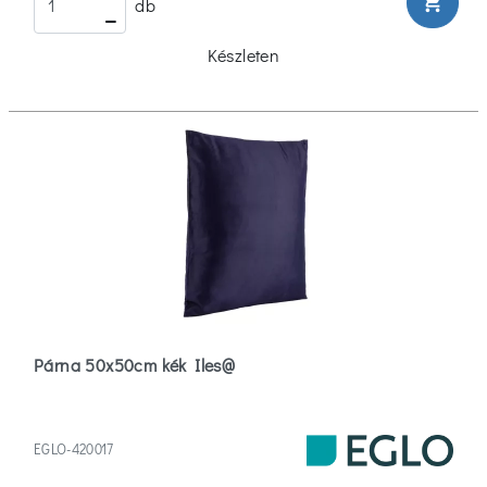
shopping_cart
db
Készleten
Párna 50x50cm kék Iles@
EGLO-420017