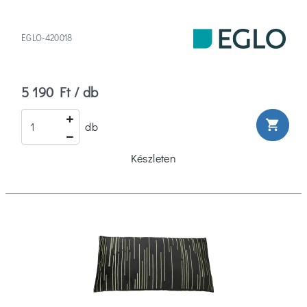
EGLO-420018
5 190 Ft / db
shopping_cart
db
Készleten