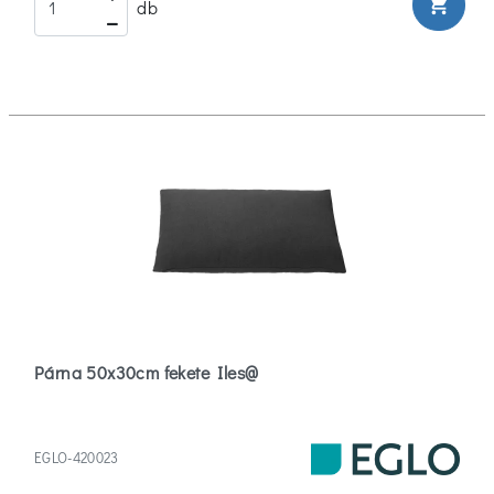
shopping_cart
db
Párna 50x30cm fekete Iles@
EGLO-420023