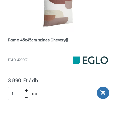
Párna 45x45cm színes Chevery@
EGLO-420007
3 890 Ft / db
shopping_cart
db