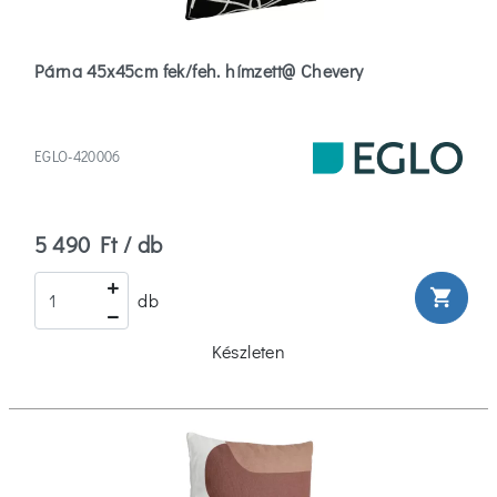
Párna 45x45cm fek/feh. hímzett@ Chevery
EGLO-420006
5 490 Ft / db
shopping_cart
db
Készleten