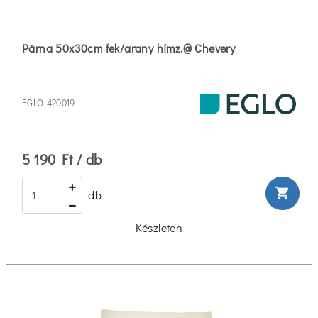
Párna 50x30cm fek/arany hímz.@ Chevery
EGLO-420019
5 190 Ft / db
shopping_cart
db
Készleten