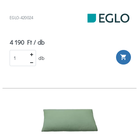
EGLO-420024
4 190 Ft / db
shopping_cart
db