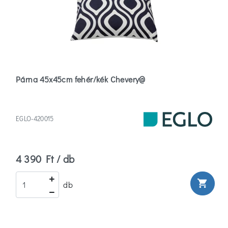
Párna 45x45cm fehér/kék Chevery@
EGLO-420015
4 390 Ft / db
shopping_cart
db