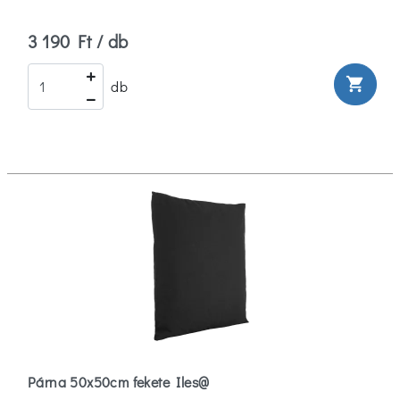
3 190 Ft / db
shopping_cart
db
Párna 50x50cm fekete Iles@