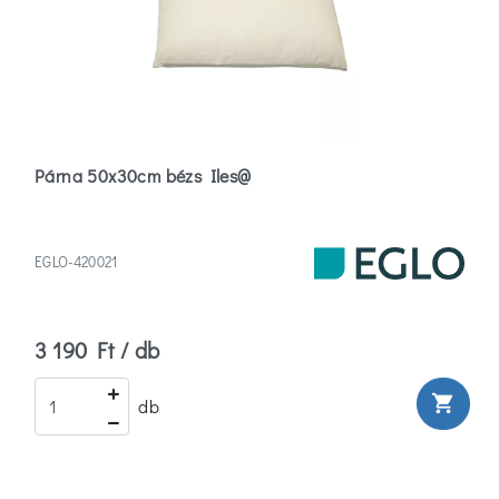
Párna 50x30cm bézs Iles@
EGLO-420021
3 190 Ft / db
shopping_cart
db