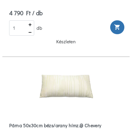
4 790 Ft / db
shopping_cart
db
Készleten
Párna 50x30cm bézs/arany hímz.@ Chevery