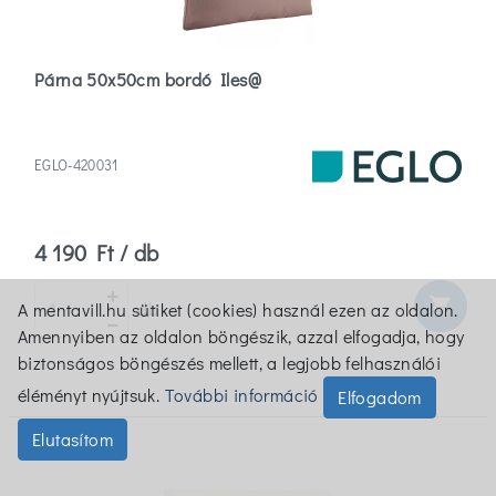
Párna 50x50cm bordó Iles@
EGLO-420031
4 190 Ft / db
shopping_cart
db
A mentavill.hu sütiket (cookies) használ ezen az oldalon.
Amennyiben az oldalon böngészik, azzal elfogadja, hogy
biztonságos böngészés mellett, a legjobb felhasználói
éléményt nyújtsuk.
További információ
Elfogadom
Elutasítom