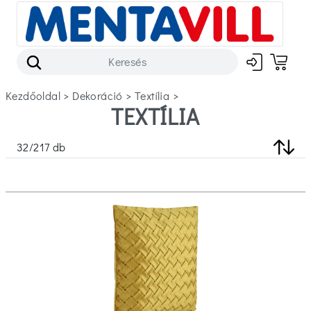
Kezdőoldal
>
dekoráció
>
textília
>
TEXTÍLIA
Szűrők
32
/
217
db
Készleten