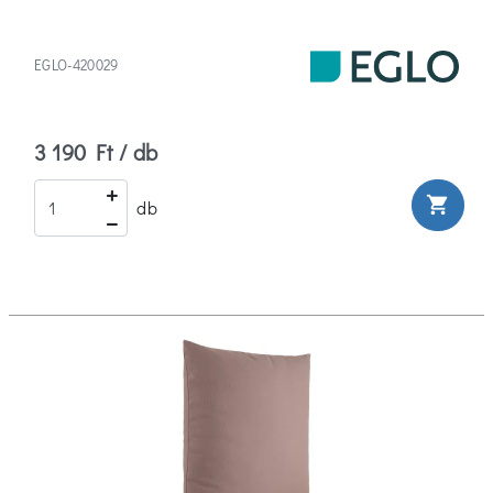
EGLO-420029
3 190 Ft / db
shopping_cart
db