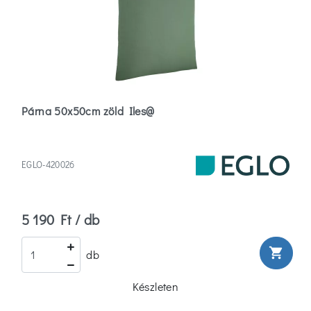
Párna 50x50cm zöld Iles@
EGLO-420026
5 190 Ft / db
shopping_cart
db
Készleten