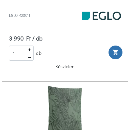
EGLO-420011
3 990 Ft / db
shopping_cart
db
Készleten