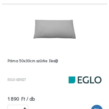
Párna 50x30cm szürke Iles@
EGLO-420027
1 890 Ft / db