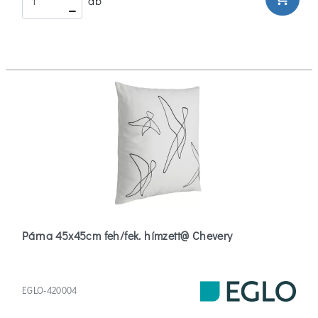
db
Párna 45x45cm feh/fek. hímzett@ Chevery
EGLO-420004