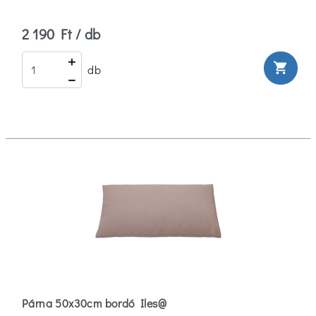
2 190 Ft / db
shopping_cart
db
Párna 50x30cm bordó Iles@