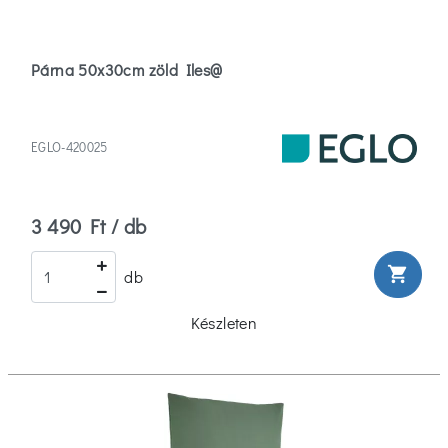
Párna 50x30cm zöld Iles@
EGLO-420025
3 490 Ft / db
shopping_cart
db
Készleten