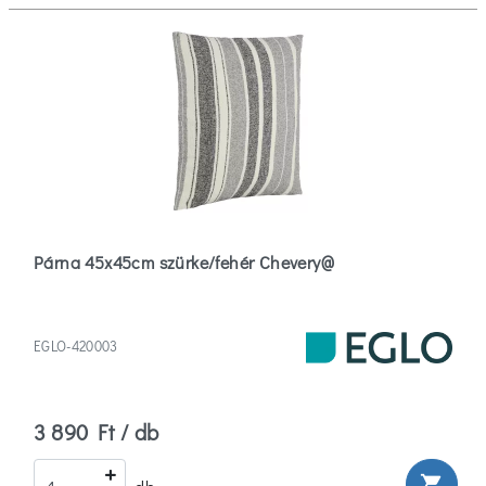
Párna 45x45cm szürke/fehér Chevery@
EGLO-420003
3 890 Ft / db
shopping_cart