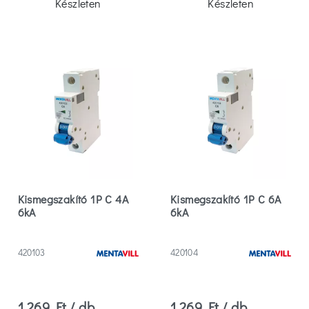
Készleten
Készleten
Kismegszakító 1P C 4A
Kismegszakító 1P C 6A
6kA
6kA
420103
420104
1 269 Ft / db
1 269 Ft / db