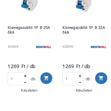
Bradley
(6)
Több
Névleges
Kismegszakító 1P B 25A
Kismegszakító 1P B 32A
feszültség
6kA
6kA
110
420008
420009
(2)
170
1 269 Ft / db
1 269 Ft / db
(2)
shopping_cart
shopping_cart
db
db
230
(75)
Készleten
Készleten
Több
Teljesítmény