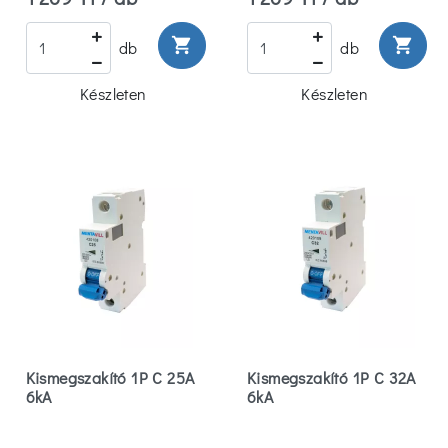
shopping_cart
shopping_cart
db
db
Készleten
Készleten
Kismegszakító 1P C 25A
Kismegszakító 1P C 32A
6kA
6kA