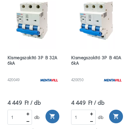
Kismegszakító 3P B 32A
Kismegszakító 3P B 40A
6kA
6kA
420049
420050
4 449 Ft / db
4 449 Ft / db
shopping_cart
shopping_cart
db
db