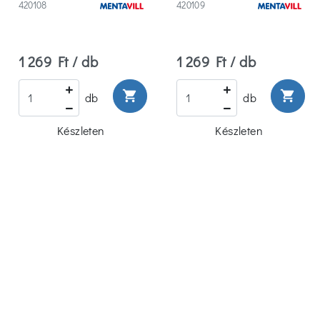
420108
420109
1 269 Ft / db
1 269 Ft / db
shopping_cart
shopping_cart
db
db
Készleten
Készleten