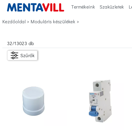
Termékeink
Szaküzletek
L
Kezdőoldal
>
moduláris készülékek
>
Szűrők
32
/
13023
db
Készleten
Szűrők
Ár
Ft
Ft
Típus
Alkonykapcsoló
(9)