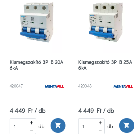
33
(64)
70
(0)
72
(1)
Kismegszakító 3P B 20A
Kismegszakító 3P B 25A
6kA
6kA
Több
Szín
420047
420048
Alumínium
(30)
4 449 Ft / db
4 449 Ft / db
Alumínium/ezüst
shopping_cart
shopping_cart
db
db
(2)