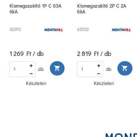
Kismegszakító 1P C 63A
Kismegszakító 2P C 2A
6kA
6kA
420112
420122
1 269 Ft / db
2 819 Ft / db
shopping_cart
shopping_cart
db
db
Készleten
Készleten