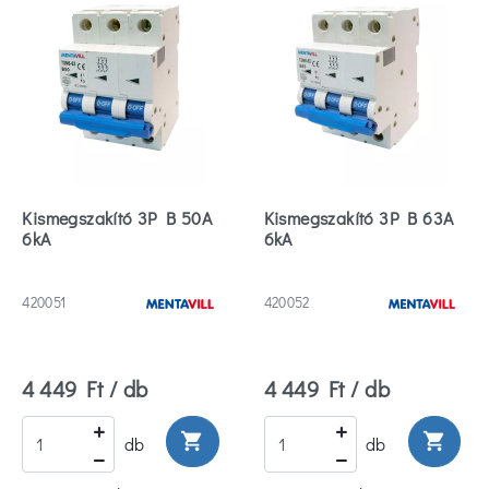
Kismegszakító 3P B 50A
Kismegszakító 3P B 63A
6kA
6kA
420051
420052
4 449 Ft / db
4 449 Ft / db
shopping_cart
shopping_cart
db
db