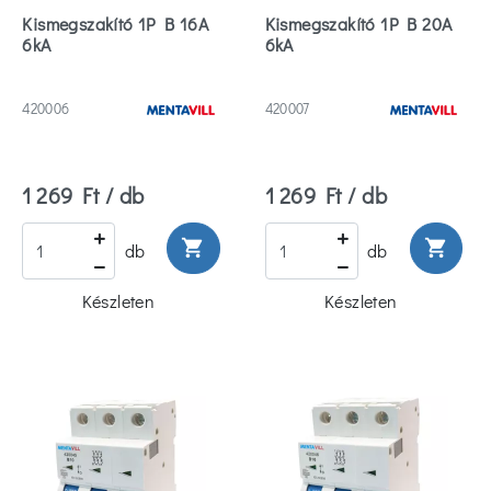
Kismegszakító 1P B 16A
Kismegszakító 1P B 20A
6kA
6kA
420006
420007
1 269 Ft / db
1 269 Ft / db
shopping_cart
shopping_cart
db
db
Készleten
Készleten