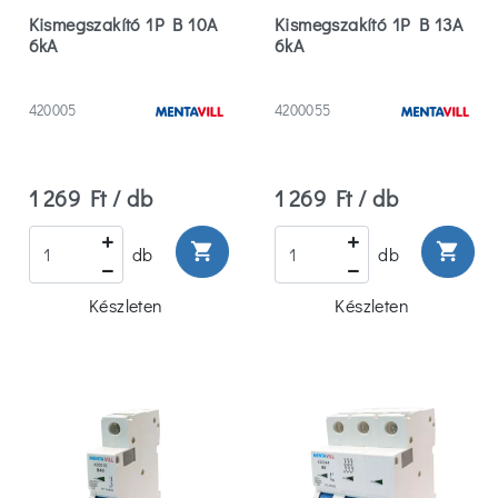
Kismegszakító 1P B 10A
Kismegszakító 1P B 13A
6kA
6kA
420005
4200055
1 269 Ft / db
1 269 Ft / db
shopping_cart
shopping_cart
db
db
Készleten
Készleten