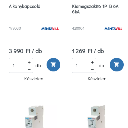
Alkonykapcsoló
Kismegszakító 1P B 6A
Áramvédő
6kA
(15)
199080
Digitális
420004
Kapcsolóóra
(9)
Több
3 990 Ft / db
1 269 Ft / db
Márka
shopping_cart
shopping_cart
db
db
Mentavill
Készleten
Készleten
(144)
Abb
(646)
Allen-