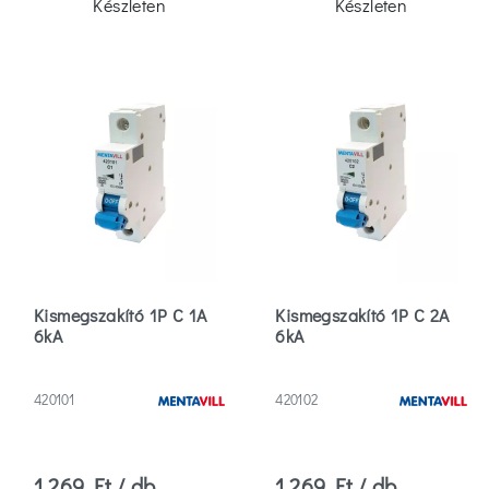
Készleten
Készleten
Antracit
(6)
Több
Szűrők
törlése
Kismegszakító 1P C 1A
Kismegszakító 1P C 2A
6kA
6kA
420101
420102
1 269 Ft / db
1 269 Ft / db