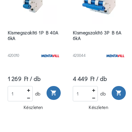
Kismegszakító 1P B 40A
Kismegszakító 3P B 6A
6kA
6kA
420010
420044
1 269 Ft / db
4 449 Ft / db
shopping_cart
shopping_cart
db
db
Készleten
Készleten