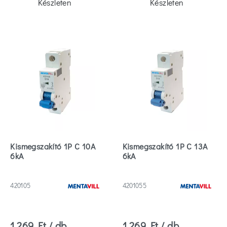
Készleten
Készleten
Kismegszakító 1P C 10A
Kismegszakító 1P C 13A
6kA
6kA
420105
4201055
1 269 Ft / db
1 269 Ft / db