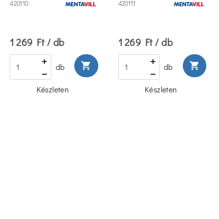
420110
420111
1 269 Ft / db
1 269 Ft / db
shopping_cart
shopping_cart
db
db
Készleten
Készleten