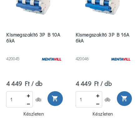
Kismegszakító 3P B 10A
Kismegszakító 3P B 16A
6kA
6kA
420045
420046
4 449 Ft / db
4 449 Ft / db
shopping_cart
shopping_cart
db
db
Készleten
Készleten