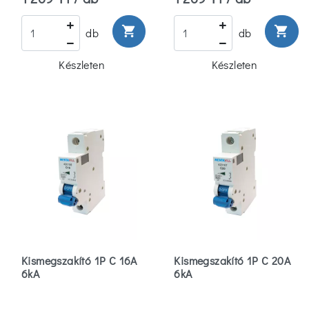
shopping_cart
shopping_cart
db
db
Készleten
Készleten
Kismegszakító 1P C 16A
Kismegszakító 1P C 20A
6kA
6kA