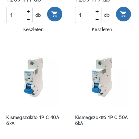
shopping_cart
shopping_cart
db
db
Készleten
Készleten
Kismegszakító 1P C 40A
Kismegszakító 1P C 50A
6kA
6kA