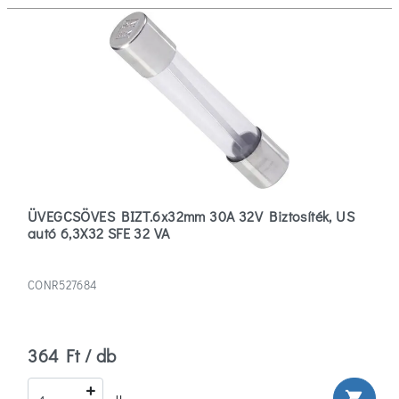
ÜVEGCSÖVES BIZT.6x32mm 30A 32V Biztosíték, US
autó 6,3X32 SFE 32 VA
CONR527684
364 Ft / db
shopping_cart