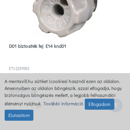
D01 biztosíték fej E14 knd01
ETI-2231003
A mentavill.hu sütiket (cookies) használ ezen az oldalon.
Amennyiben az oldalon böngészik, azzal elfogadja, hogy
529 Ft / db
biztonságos böngészés mellett, a legjobb felhasználói
éléményt nyújtsuk.
További információ
Elfogadom
shopping_cart
db
Elutasítom