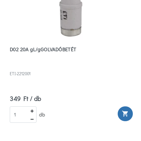
D02 20A gL/gGOLVADÓBETÉT
ETI-2212001
349 Ft / db
shopping_cart
db