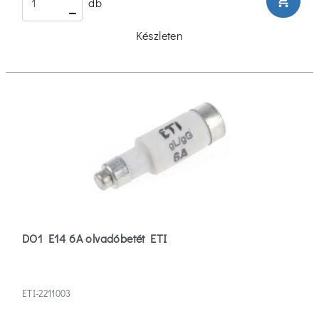
shopping_cart
db
Készleten
DO1 E14 6A olvadóbetét ETI
ETI-2211003