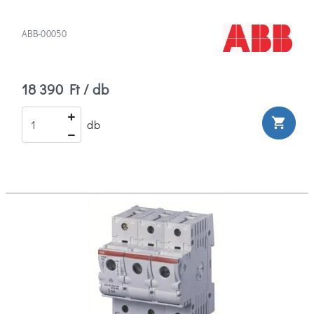
ABB-00050
18 390 Ft / db
shopping_cart
db