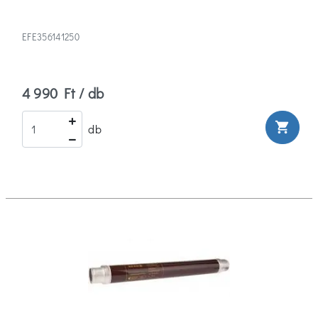
EFE356141250
4 990 Ft / db
shopping_cart
db