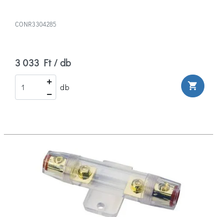
CONR3304285
3 033 Ft / db
shopping_cart
db