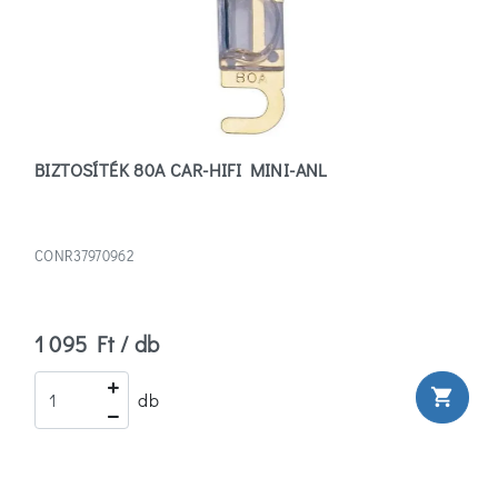
BIZTOSÍTÉK 80A CAR-HIFI MINI-ANL
CONR37970962
1 095 Ft / db
shopping_cart
db