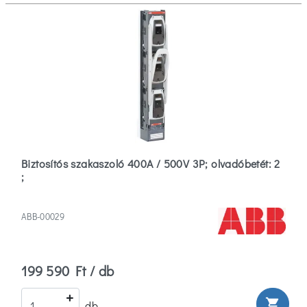
Biztosítós szakaszoló 400A / 500V 3P; olvadóbetét: 2
;
ABB-00029
199 590 Ft / db
shopping_cart
db