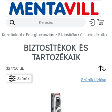
Kezdőoldal
>
energiaelosztás
>
biztosítékok és tartozékaik
>
BIZTOSÍTÉKOK ÉS
Szűrők
TARTOZÉKAIK
Készleten
32
/
750
db
Ár
Szűrők
Szűrők törlése
Ft
Ft
Márka