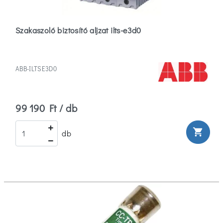
Szakaszoló biztosító aljzat ilts-e3d0
ABB-ILTSE3D0
99 190 Ft / db
shopping_cart
db