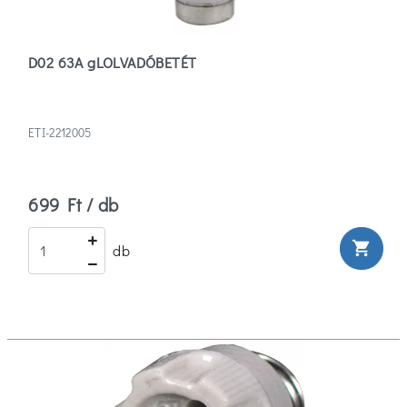
D02 63A gLOLVADÓBETÉT
ETI-2212005
699 Ft / db
shopping_cart
db