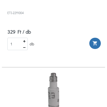
ETI-2211004
329 Ft / db
shopping_cart
db