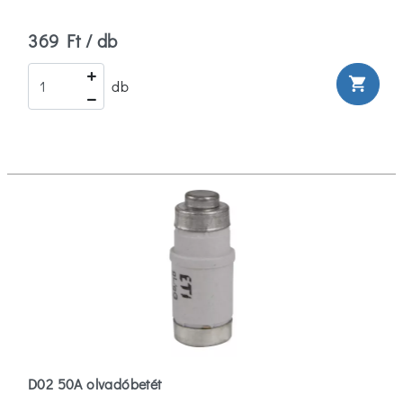
369 Ft / db
shopping_cart
db
D02 50A olvadóbetét