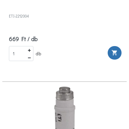
ETI-2212004
669 Ft / db
shopping_cart
db