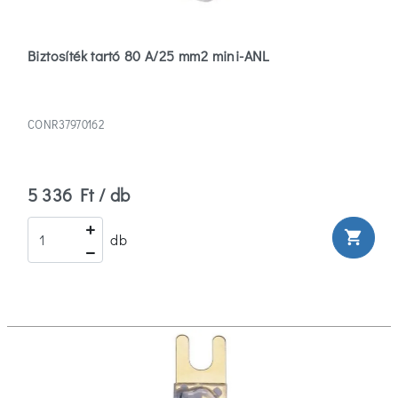
Biztosíték tartó 80 A/25 mm2 mini-ANL
CONR37970162
5 336 Ft / db
shopping_cart
db