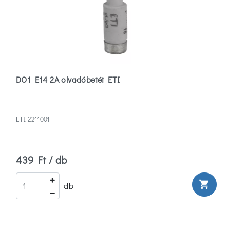
DO1 E14 2A olvadóbetét ETI
ETI-2211001
439 Ft / db
shopping_cart
db