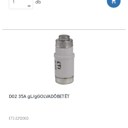
shopping_cart
db
D02 35A gL/gGOLVADÓBETÉT
ETI-2212003