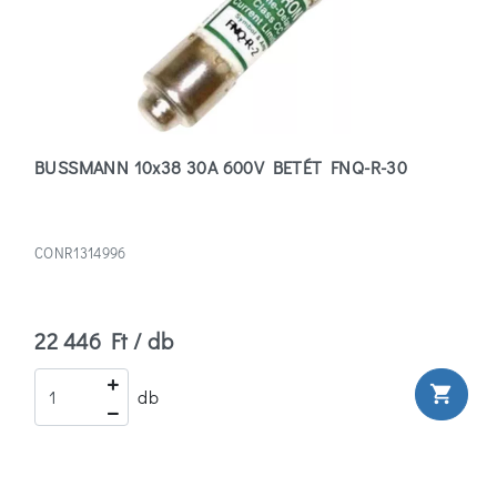
BUSSMANN 10x38 30A 600V BETÉT FNQ-R-30
CONR1314996
22 446 Ft / db
shopping_cart
db