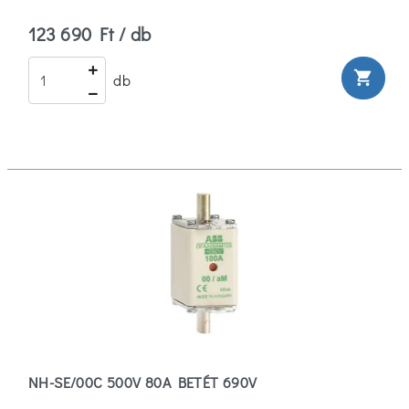
123 690 Ft / db
shopping_cart
db
NH-SE/00C 500V 80A BETÉT 690V