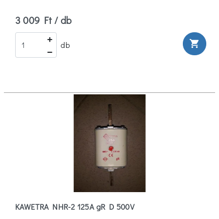
3 009 Ft / db
shopping_cart
db
KAWETRA NHR-2 125A gR D 500V