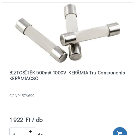
BIZTOSÍTÉK 500mA 1000V KERÁMIA Tru Components
KERÁMIACSŐ
CONR1576699
1 922 Ft / db
shopping_cart
db