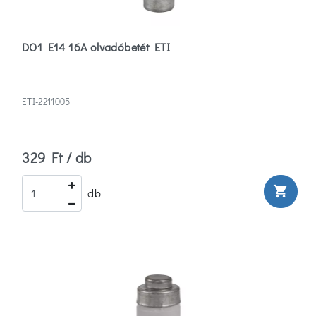
DO1 E14 16A olvadóbetét ETI
ETI-2211005
329 Ft / db
shopping_cart
db