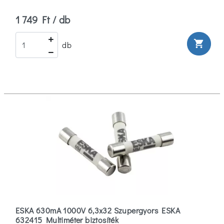
1 749 Ft / db
shopping_cart
db
ESKA 630mA 1000V 6,3x32 Szupergyors ESKA
632415 Multiméter biztosíték