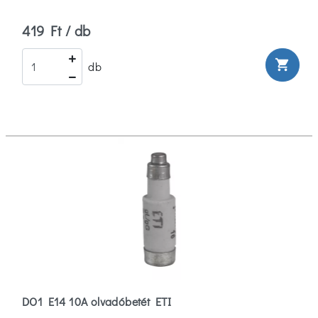
419 Ft / db
shopping_cart
db
DO1 E14 10A olvadóbetét ETI