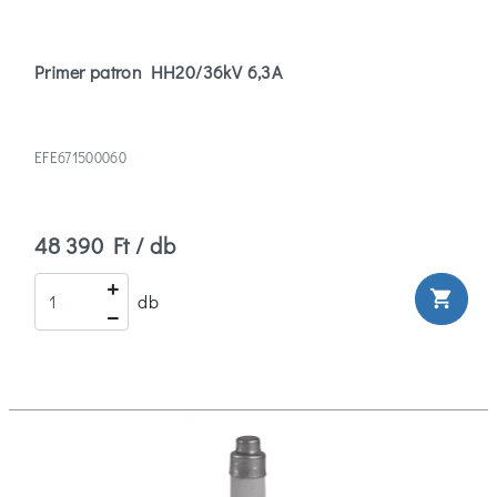
Primer patron HH20/36kV 6,3A
EFE671500060
48 390 Ft / db
shopping_cart
db