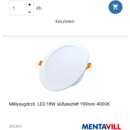
(7)
shopping_cart
db
100
Készleten
(1)
200
(4)
Több
Fényerőszabályzás
Fényerőszabályzás
Nélkül
(87)
Mélysugárzó LED 18W süllyesztett 190mm 4000K
Mozgásérzékelés
Mozgásérzékelés
206304