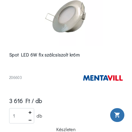
Spot LED 6W fix szálcsiszolt króm
206603
3 616 Ft / db
shopping_cart
db
Készleten