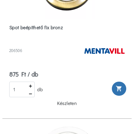
50
(1)
Spot beépíthető fix bronz
65
(1)
Több
206506
Hosszúság
25
875 Ft / db
(10)
shopping_cart
db
32
Készleten
(2)
56
(2)
Több