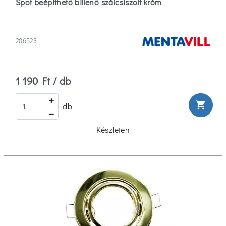
Spot beépíthető billenő szálcsiszolt króm
206523
1 190 Ft / db
shopping_cart
db
Készleten