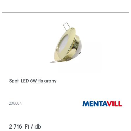
Spot LED 6W fix arany
206604
2 716 Ft / db