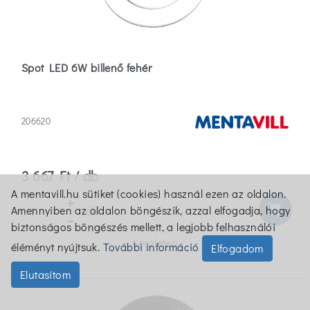
Spot LED 6W billenő fehér
206620
3 667 Ft / db
A mentavill.hu sütiket (cookies) használ ezen az oldalon.
shopping_cart
Amennyiben az oldalon böngészik, azzal elfogadja, hogy
db
biztonságos böngészés mellett, a legjobb felhasználói
Készleten
éléményt nyújtsuk.
További információ
Elfogadom
Elutasítom