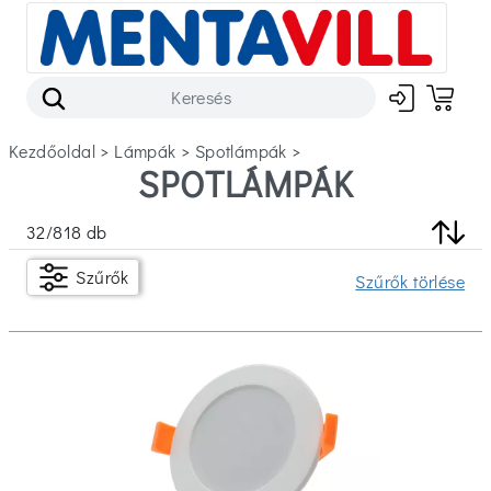
Kezdőoldal
>
lámpák
>
spotlámpák
>
SPOTLÁMPÁK
Szűrők
32
/
818
db
Készleten
Szűrők
Szűrők törlése
Ár
Ft
Ft
Márka