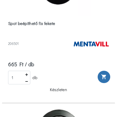
(29)
3300
(5)
Spot beépíthető fix fekete
Több
FF
Foglalata
206501
E14
665 Ft / db
(1)
shopping_cart
db
Gu10
(10)
Készleten
Gu5.3
(15)
Több