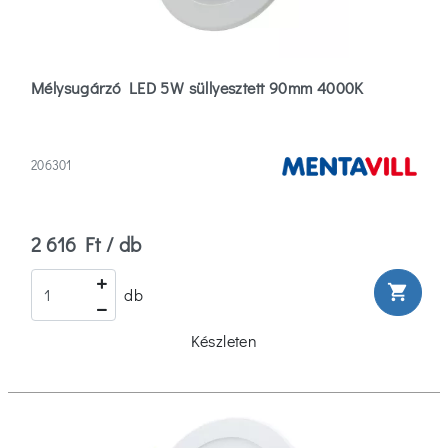
Mentavill
(35)
Mélysugárzó LED 5W süllyesztett 90mm 4000K
Avide
(1)
Azzardo
206301
(16)
Több
2 616 Ft / db
Típus
shopping_cart
db
Beépíthető
Spot
Készleten
(85)
Dugaljba
Dugható