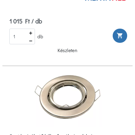
1 015 Ft / db
shopping_cart
db
Készleten