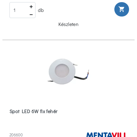
shopping_cart
db
Készleten
Spot LED 6W fix fehér
206600