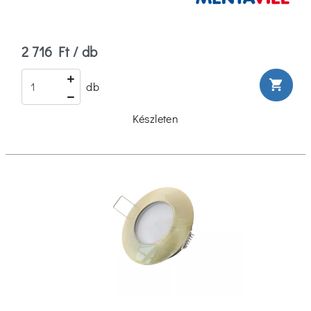
2 716 Ft / db
shopping_cart
db
Készleten