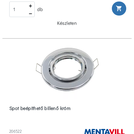
shopping_cart
db
Készleten
Spot beépíthető billenő króm
206522