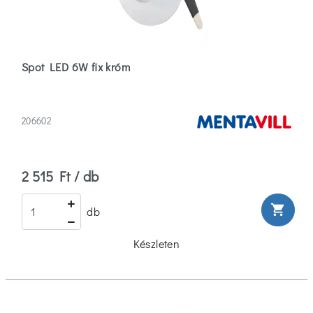
Spot LED 6W fix króm
206602
2 515 Ft / db
shopping_cart
db
Készleten