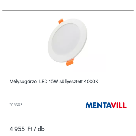
Felszerelés
helye
Étkező
(2)
Folyosó
(26)
Fürdőszoba
Mélysugárzó LED 15W süllyesztett 4000K
(2)
Több
206303
Névleges
feszültség
4 955 Ft / db
12