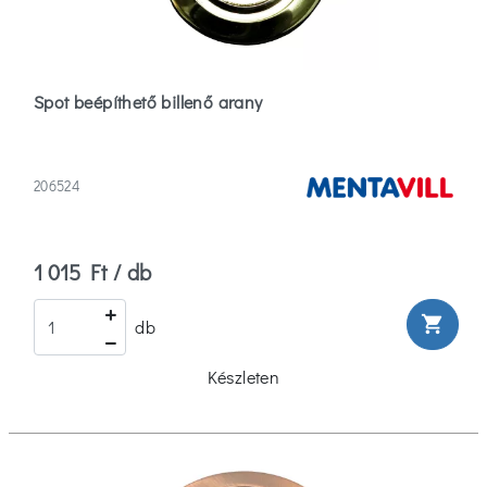
Spot beépíthető billenő arany
206524
1 015 Ft / db
shopping_cart
db
Készleten