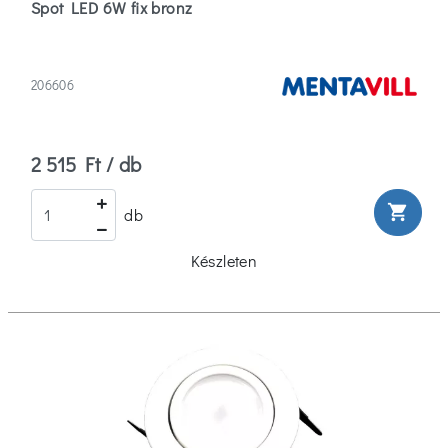
Spot LED 6W fix bronz
206606
2 515 Ft / db
shopping_cart
db
Készleten