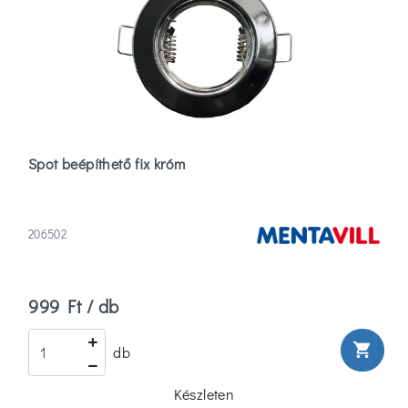
Lámpa
anyaga
Acél
(9)
Akril
Spot beépíthető fix króm
Kristály/fém
(1)
206502
Alumínium
(18)
Több
999 Ft / db
Búra
shopping_cart
db
anyaga
Készleten
Fém