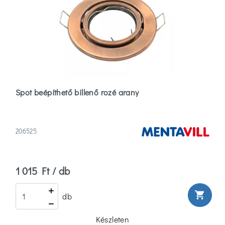
Spot beépíthető billenő rozé arany
206525
1 015 Ft / db
shopping_cart
db
Készleten