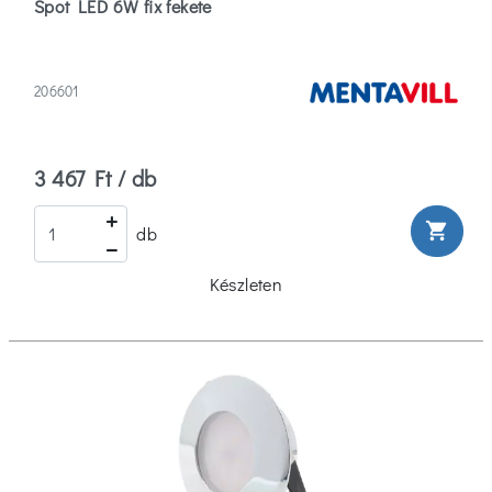
Spot LED 6W fix fekete
206601
3 467 Ft / db
shopping_cart
db
Készleten