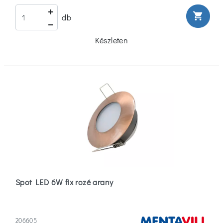
shopping_cart
db
Készleten
Spot LED 6W fix rozé arany
206605