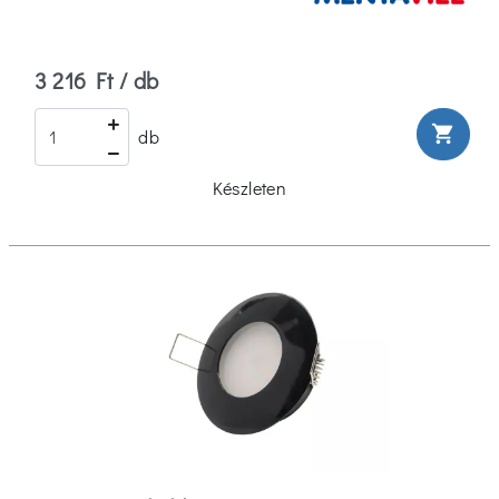
3 216 Ft / db
shopping_cart
db
Készleten