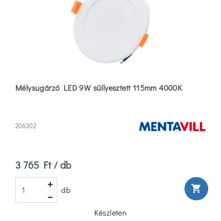
Lámpa
(7)
Fürdőszobai
(4)
Több
Szín
Mélysugárzó LED 9W süllyesztett 115mm 4000K
Alumínium
206302
(6)
Antracit
3 765 Ft / db
(1)
shopping_cart
db
Arany
(12)
Készleten
Több