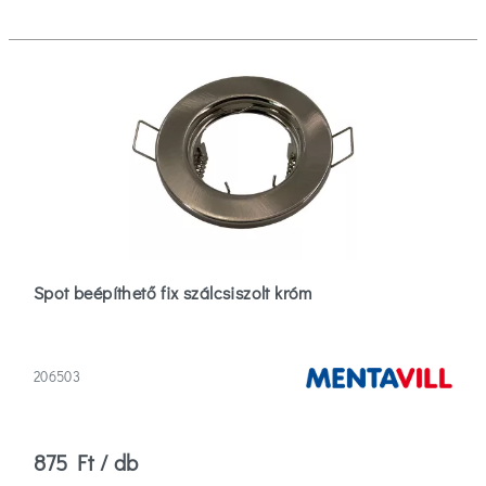
(5)
Műanyag
(23)
Üveg
(1)
Lámpa
színe
Spot beépíthető fix szálcsiszolt króm
Alumínium
(9)
206503
Arany
(10)
875 Ft / db