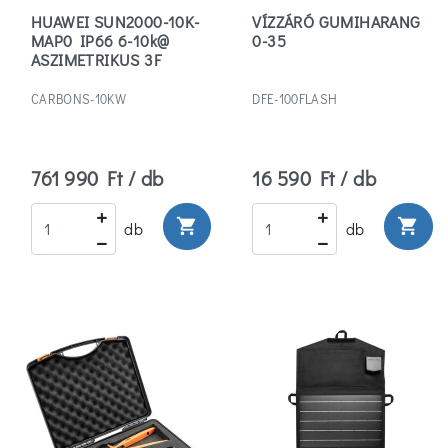
Márka
HUAWEI SUN2000-10K-
VÍZZÁRÓ GUMIHARANG
MAP0 IP66 6-10k@
0-35
ASZIMETRIKUS 3F
Elmark
HIBRID INVERTER
(2)
CARBONS-10KW
DFE-100FLASH
Gao
(2)
761 990 Ft / db
16 590 Ft / db
Ledvance
shopping_cart
shopping_cart
db
db
(2)
Több
Szűrők
törlése