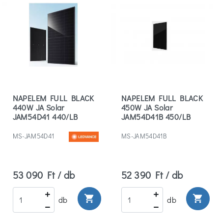
NAPELEM FULL BLACK
NAPELEM FULL BLACK
440W JA Solar
450W JA Solar
JAM54D41 440/LB
JAM54D41B 450/LB
MS-JAM54D41
MS-JAM54D41B
53 090 Ft / db
52 390 Ft / db
shopping_cart
shopping_cart
db
db