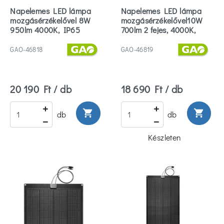
Napelemes LED lámpa
Napelemes LED lámpa
mozgásérzékelővel 8W
mozgásérzékelővel10W
950lm 4000K, IP65
700lm 2 fejes, 4000K,
IP44
GAO-46818
GAO-46819
20 190 Ft / db
18 690 Ft / db
shopping_cart
shopping_cart
db
db
Készleten