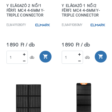
Y ELÁGAZÓ 2 NŐ/1
Y ELÁGAZÓ 1 NŐ/2
FÉRFI MC4 4-6MM Y-
FÉRFI MC4 4-6MM Y-
TRIPLE CONNECTOR
TRIPLE CONNECTOR
1500V MC4 4-6MM
1500V MC4 4-6MM
ELM411080FY
ELM411080MY
1 890 Ft / db
1 890 Ft / db
shopping_cart
shopping_cart
db
db