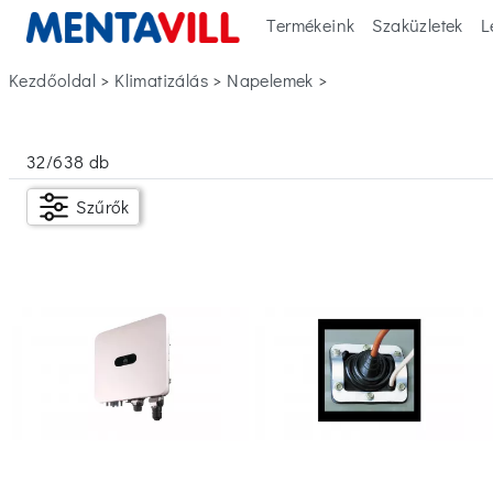
Termékeink
Szaküzletek
L
Kezdőoldal
>
klimatizálás
>
napelemek
>
Szűrők
32
/
638
db
Készleten
Szűrők
Ár
Ft
Ft
Anyag
Sárgaréz
(1)