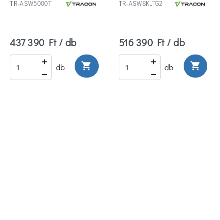
TR-ASW5000T
TR-ASW8KLTG2
437 390 Ft / db
516 390 Ft / db
shopping_cart
shopping_cart
db
db