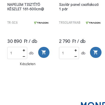
NAPELEM TISZTÍTÓ
Szolár panel csatlakozó
KÉSZLET 161-600cm@
1 pár
TR-SC6
TRSOLAR114AB
30 890 Ft / db
2 790 Ft / db
shopping_cart
shopping_cart
db
db
Készleten