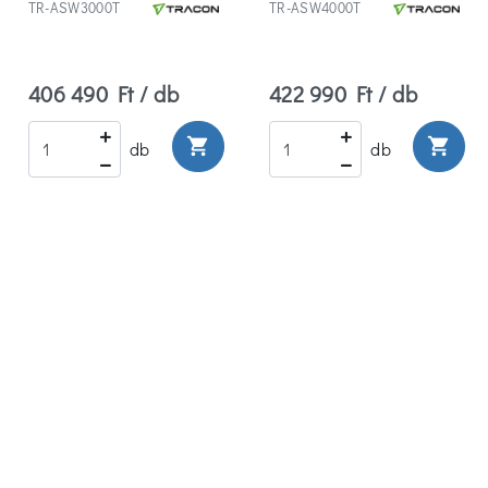
TR-ASW3000T
TR-ASW4000T
406 490 Ft / db
422 990 Ft / db
shopping_cart
shopping_cart
db
db