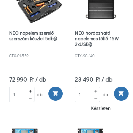
NEO napelem szerelő
NEO hordozható
szerszám készlet 5db@
napelemes töltő 15W
2xUSB@
GTX-01-559
GTX-90-140
72 990 Ft / db
23 490 Ft / db
shopping_cart
shopping_cart
db
db
Készleten