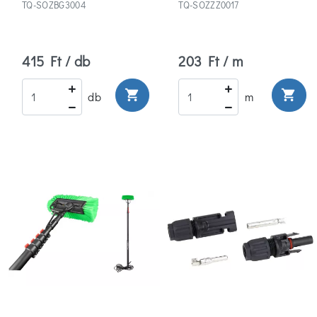
TQ-SOZBG3004
TQ-SOZZZ0017
415 Ft / db
203 Ft / m
shopping_cart
shopping_cart
db
m