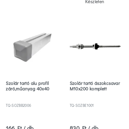
Készleten
Szolár tartó alu profil
Szolár tartó ászokcsavar
záró,műanyag 40x40
M10x200 komplett
TQ-SOZBB2006
TQ-SOZBE1001
166 Ft / db
830 Ft / db