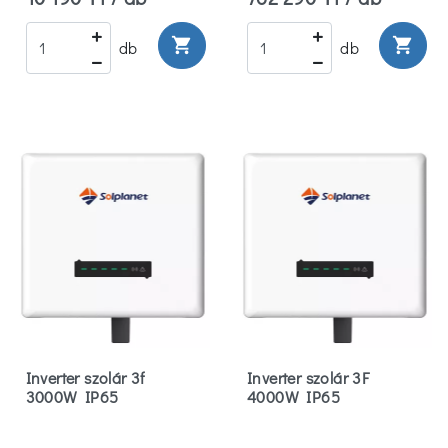
shopping_cart
shopping_cart
db
db
Inverter szolár 3f
Inverter szolár 3F
3000W IP65
4000W IP65