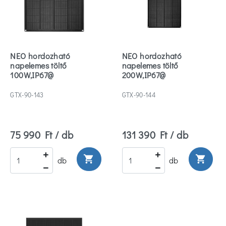
NEO hordozható
NEO hordozható
napelemes töltő
napelemes töltő
100W,IP67@
200W,IP67@
GTX-90-143
GTX-90-144
75 990 Ft / db
131 390 Ft / db
shopping_cart
shopping_cart
db
db