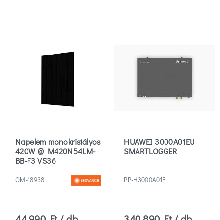
Napelem monokristályos
HUAWEI 3000A01EU
420W @ M420N54LM-
SMARTLOGGER
BB-F3 VS36
OM-18938
PP-H3000A01E
44 990 Ft / db
340 890 Ft / db