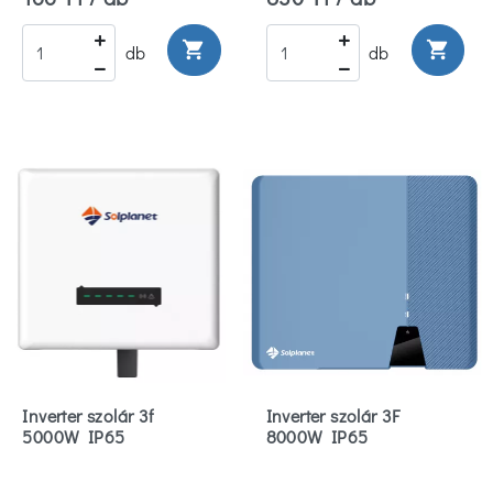
shopping_cart
shopping_cart
db
db
Inverter szolár 3f
Inverter szolár 3F
5000W IP65
8000W IP65