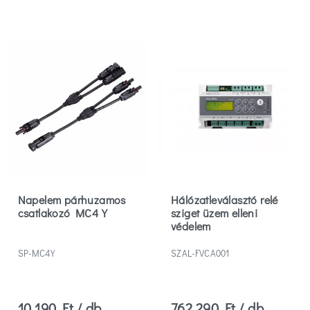
Napelem párhuzamos
Hálózatleválasztó relé
csatlakozó MC4 Y
sziget üzem elleni
védelem
SP-MC4Y
SZAL-FVCA001
10 190 Ft / db
762 290 Ft / db