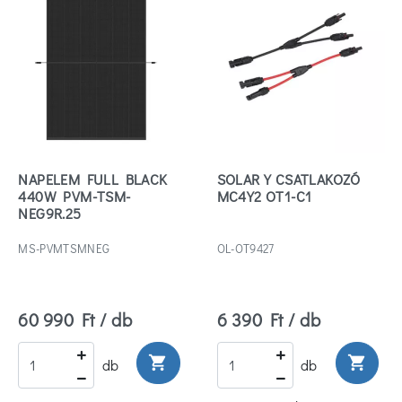
NAPELEM FULL BLACK
SOLAR Y CSATLAKOZÓ
440W PVM-TSM-
MC4Y2 OT1-C1
NEG9R.25
MS-PVMTSMNEG
OL-OT9427
60 990 Ft / db
6 390 Ft / db
shopping_cart
shopping_cart
db
db