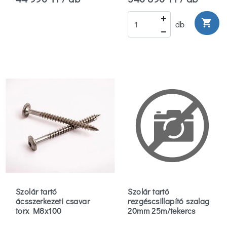
shopping_cart
db
Szolár tartó
Szolár tartó
ácsszerkezeti csavar
rezgéscsillapító szalag
torx M8x100
20mm 25m/tekercs