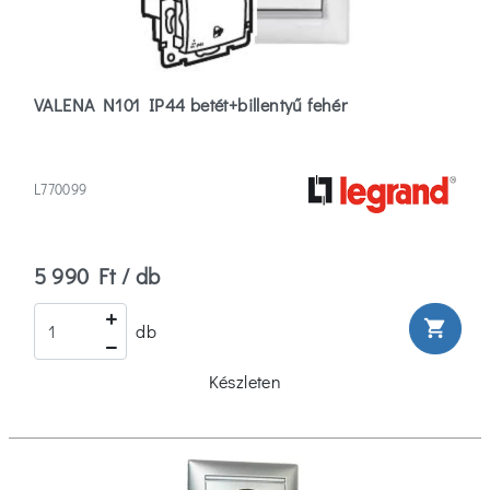
VALENA N101 IP44 betét+billentyű fehér
L770099
5 990 Ft / db
shopping_cart
db
Készleten