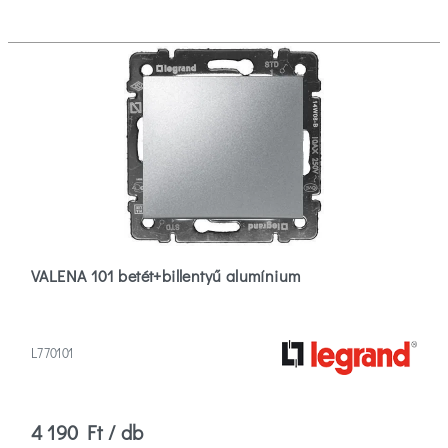
VALENA 101 betét+billentyű alumínium
L770101
4 190 Ft / db