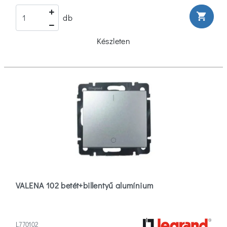
shopping_cart
db
Készleten
VALENA 102 betét+billentyű alumínium
L770102