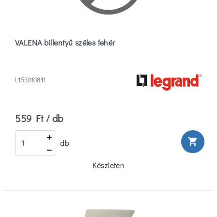
Alternatív
Kapcsoló
(20)
VALENA billentyű széles fehér
Antenna
Csatlakozó
(15)
L155010811
Csillárkapcsoló
(13)
559 Ft / db
Több
shopping_cart
db
Szín
Készleten
Alumínium
(97)
Arany