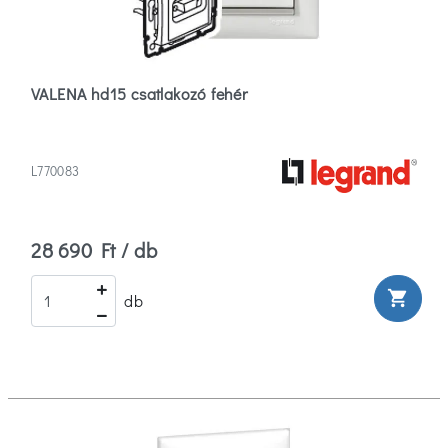
VALENA hd15 csatlakozó fehér
L770083
28 690 Ft / db
shopping_cart
db