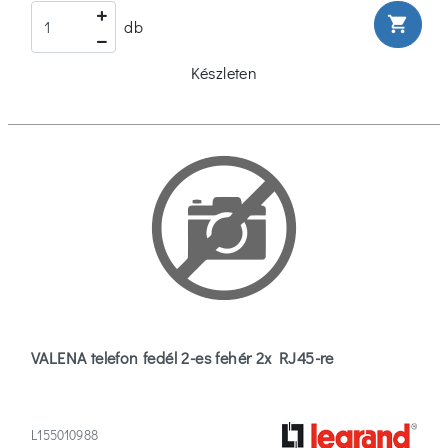
shopping_cart
db
Szűrők
Készleten
törlése
VALENA telefon fedél 2-es fehér 2x RJ45-re
L155010988