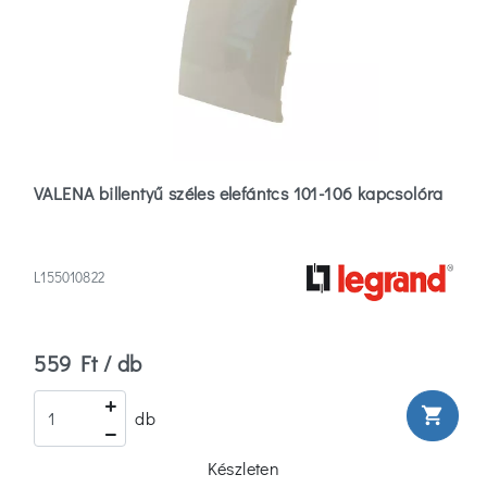
(0)
Bézs
(73)
Több
Anyag
VALENA billentyű széles elefántcs 101-106 kapcsolóra
Műanyag
(293)
L155010822
IP
védettség
559 Ft / db
Egyéb
(62)
shopping_cart
db
Készleten
Ip2X