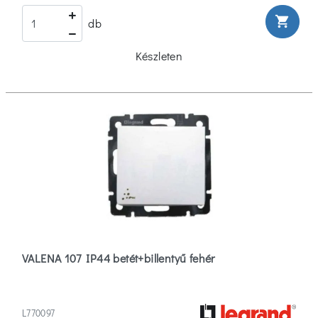
shopping_cart
db
Készleten
VALENA 107 IP44 betét+billentyű fehér
L770097