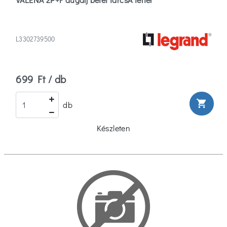
L3302739500
699 Ft / db
shopping_cart
db
Készleten