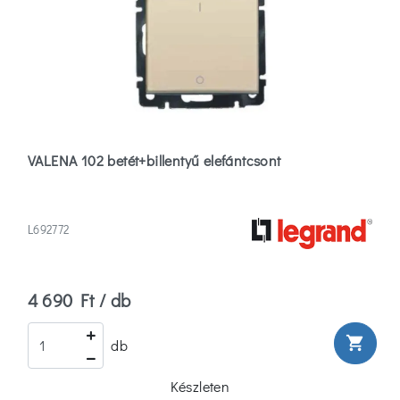
VALENA 102 betét+billentyű elefántcsont
L692772
4 690 Ft / db
shopping_cart
db
Készleten