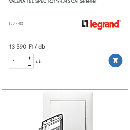
VALENA TEL SPEC RJ11/RJ45 CAT5e fehér
L770080
13 590 Ft / db
shopping_cart
db