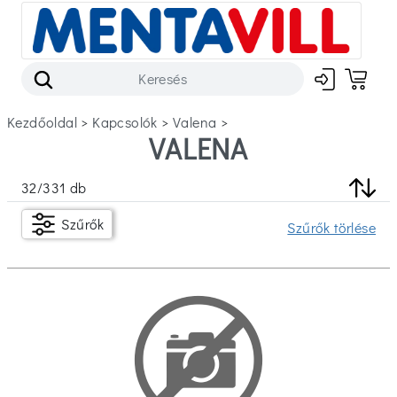
Kezdőoldal
>
kapcsolók
>
valena
>
VALENA
Szűrők
32
/
331
db
Készleten
Szűrők
Szűrők törlése
Ár
Ft
Ft
Típus