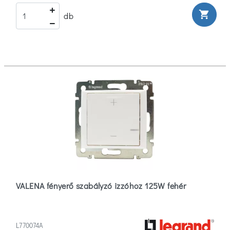
shopping_cart
db
VALENA fényerő szabályzó izzóhoz 125W fehér
L770074A