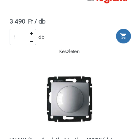
3 490 Ft / db
shopping_cart
db
Készleten