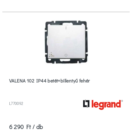
VALENA 102 IP44 betét+billentyű fehér
L770092
6 290 Ft / db