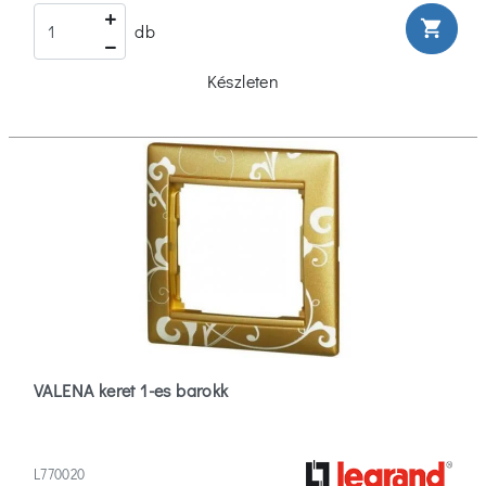
shopping_cart
db
Készleten
VALENA keret 1-es barokk
L770020