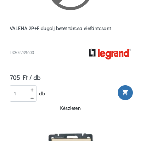
VALENA 2P+F dugalj betét tárcsa elefántcsont
L3302739600
705 Ft / db
shopping_cart
db
Készleten