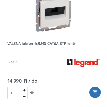
VALENA telefon 1xRJ45 CAT6A STP fehér
L770072
14 990 Ft / db
shopping_cart
db