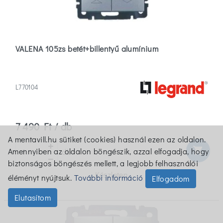
VALENA 105zs betét+billentyű alumínium
L770104
7 490 Ft / db
A mentavill.hu sütiket (cookies) használ ezen az oldalon.
shopping_cart
Amennyiben az oldalon böngészik, azzal elfogadja, hogy
db
biztonságos böngészés mellett, a legjobb felhasználói
Készleten
éléményt nyújtsuk.
További információ
Elfogadom
Elutasítom