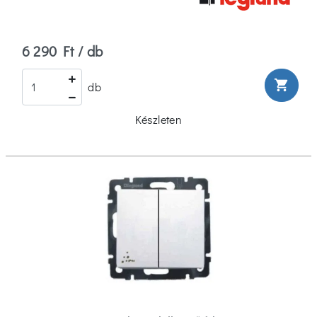
6 290 Ft / db
shopping_cart
db
Készleten