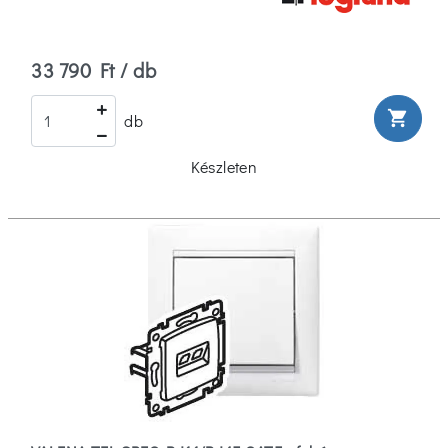
33 790 Ft / db
shopping_cart
db
Készleten