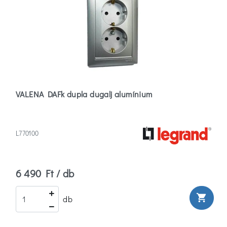
VALENA DAFk dupla dugalj alumínium
L770100
6 490 Ft / db
shopping_cart
db