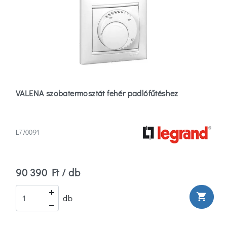
VALENA szobatermosztát fehér padlófűtéshez
L770091
90 390 Ft / db
shopping_cart
db