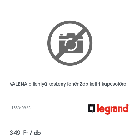
(2)
Ip20
(209)
Több
Beépíthetőség
Süllyesztett
(223)
VALENA billentyű keskeny fehér 2db kell 1 kapcsolóra
Sorolhatóság
Monoblokk
L155010833
(4)
Sorolható
349 Ft / db
(154)