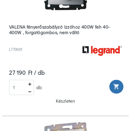
VALENA fényerőszabályzó izzóhoz 400W feh 40-
400W , forgatógombos, nem váltó
L770061
27 190 Ft / db
shopping_cart
db
Készleten