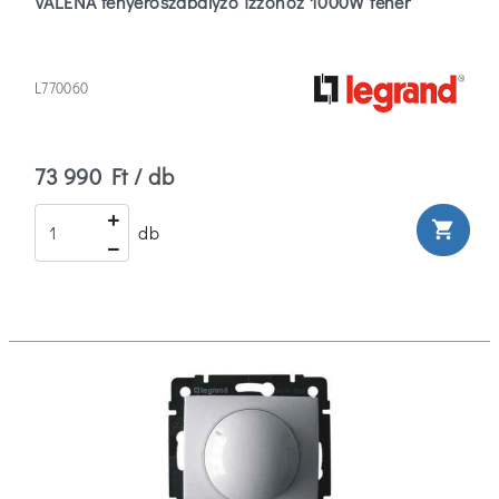
VALENA fényerőszabályzó izzóhoz 1000W fehér
L770060
73 990 Ft / db
shopping_cart
db