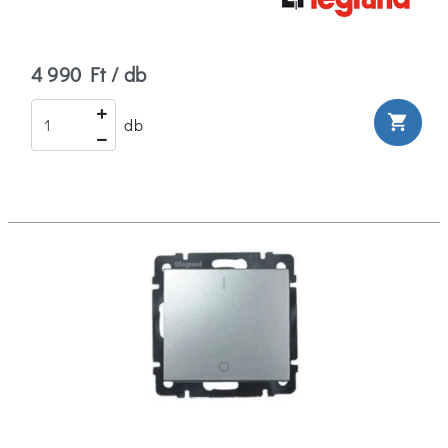
4 990 Ft / db
shopping_cart
db