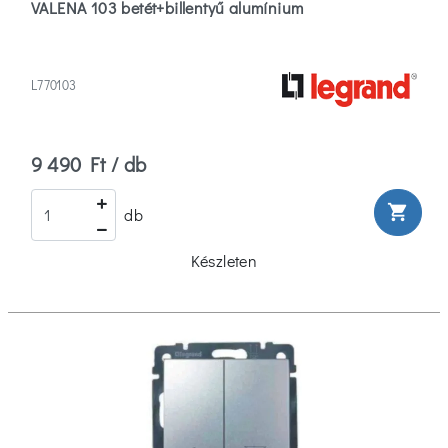
VALENA 103 betét+billentyű alumínium
L770103
9 490 Ft / db
shopping_cart
db
Készleten