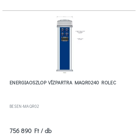
Besen
(2)
Gewiss
(1)
Schneider
(6)
ENERGIAOSZLOP VÍZPARTRA MAQR0240 ROLEC
Szűrők
törlése
BESEN-MAQR02
756 890 Ft / db