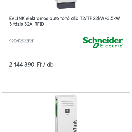
EVLINK elektromos autó töltő álló T2/TF 22kW+3,5kW
3 fázis 32A RFID
S9EVF2S22P2F
2 144 390 Ft / db