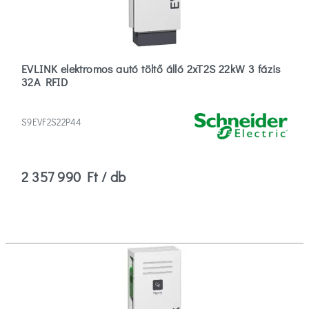
EVLINK elektromos autó töltő álló 2xT2S 22kW 3 fázis
32A RFID
S9EVF2S22P44
2 357 990 Ft / db