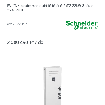
EVLINK elektromos autó töltő álló 2xT2 22kW 3 fázis
32A RFID
S9EVF2S22P22
2 080 490 Ft / db