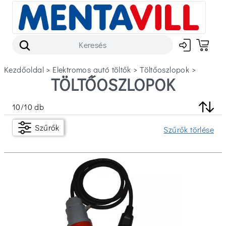
Kezdőoldal
>
elektromos autó töltők
>
töltőoszlopok
>
TÖLTŐOSZLOPOK
Szűrők
10
/
10
db
Készleten
Szűrők
Szűrők törlése
Ár
Ft
Ft
Fázis