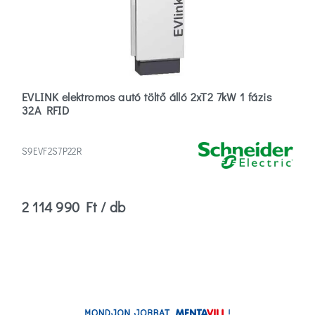
EVLINK elektromos autó töltő álló 2xT2 7kW 1 fázis
32A RFID
S9EVF2S7P22R
2 114 990 Ft / db