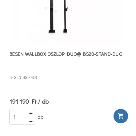
Áramerősség
32
(6)
64
BESEN WALLBOX OSZLOP DUO@ BS20-STAND-DUO
(0)
Autótöltő
csatlakozó
BESEN-BS20SN
típus
191 190 Ft / db
Type
2
(6)
shopping_cart
db
Márka