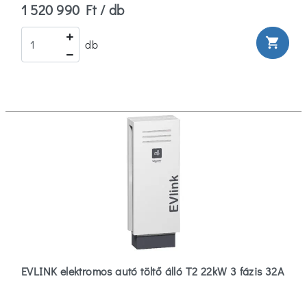
1 520 990 Ft / db
shopping_cart
db
EVLINK elektromos autó töltő álló T2 22kW 3 fázis 32A