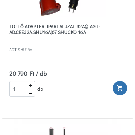
1-
Fázisú
(1)
TÖLTŐ ADAPTER IPARI ALJZAT 32A@ AGT-
AD.CEE32A.SHU16A|67 SHUCKO 16A
3
(0)
AGT-SHU16A
3-
Fázisú
(5)
20 790 Ft / db
Teljesítmény
shopping_cart
db
7000
(1)
22000
(5)