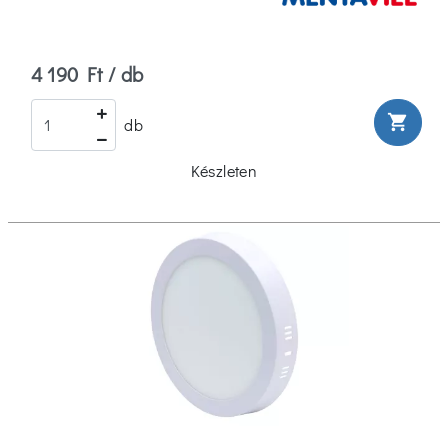
4 190 Ft / db
shopping_cart
db
Készleten