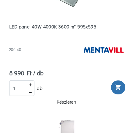
Színhőmérséklete
2500
LED panel 40W 4000K 3600lm* 595x595
(2)
2700
206140
(14)
12000
8 990 Ft / db
(1)
Több
shopping_cart
db
FF
Készleten
Foglalata
De
(4-