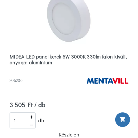
MIDEA LED panel kerek 6W 3000K 330lm falon kívüli,
anyaga: alumínium
206206
3 505 Ft / db
shopping_cart
db
Készleten