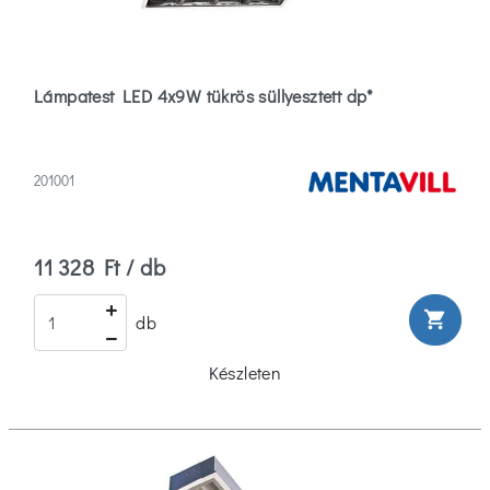
Mentavill
(1866)
Lámpatest LED 4x9W tükrös süllyesztett dp*
Amako
(0)
Anco
201001
(14)
Több
11 328 Ft / db
Típus
shopping_cart
db
Asztali
(3)
Készleten
Asztali
Lámpa
(400)