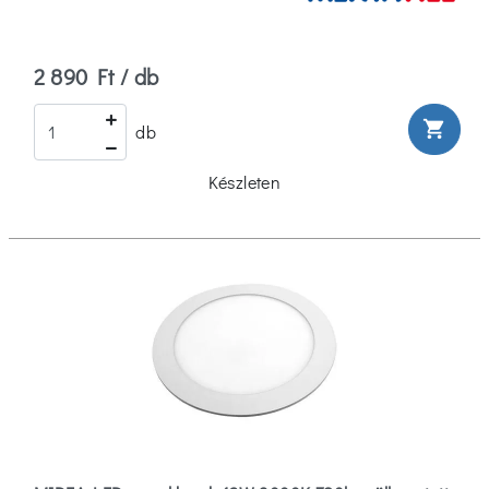
2 890 Ft / db
shopping_cart
db
Készleten