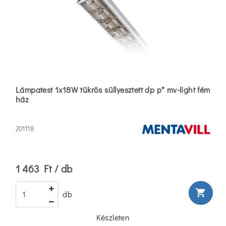
Állólámpa
(348)
Több
Szín
Lámpatest 1x18W tükrös süllyesztett dp p* mv-light fém
Akvamarin
ház
(0)
201118
Alumínium
(94)
1 463 Ft / db
Alumínium/ezüst
(2)
shopping_cart
db
Több
Felszerelés
Készleten