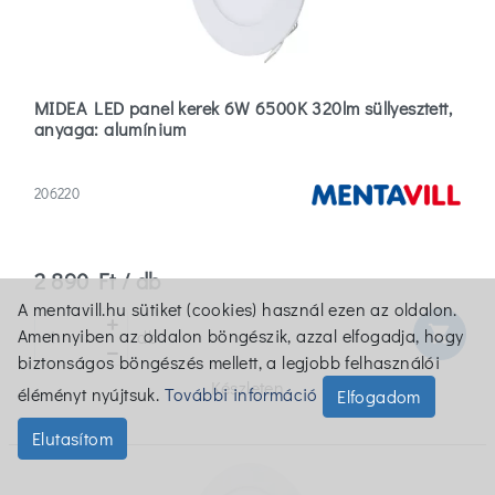
MIDEA LED panel kerek 6W 6500K 320lm süllyesztett,
anyaga: alumínium
206220
2 890 Ft / db
A mentavill.hu sütiket (cookies) használ ezen az oldalon.
shopping_cart
Amennyiben az oldalon böngészik, azzal elfogadja, hogy
db
biztonságos böngészés mellett, a legjobb felhasználói
Készleten
éléményt nyújtsuk.
További információ
Elfogadom
Elutasítom