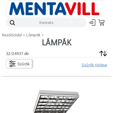
Kezdőoldal
>
lámpák
>
LÁMPÁK
Szűrők
32
/
24937
db
Készleten
Szűrők
Szűrők törlése
Ár
Ft
Ft
Márka