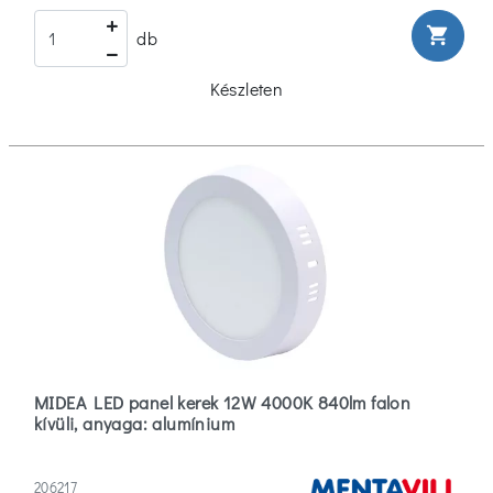
shopping_cart
db
Készleten
MIDEA LED panel kerek 12W 4000K 840lm falon
kívüli, anyaga: alumínium
206217