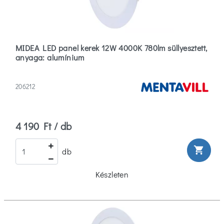
MIDEA LED panel kerek 12W 4000K 780lm süllyesztett,
anyaga: alumínium
206212
4 190 Ft / db
shopping_cart
db
Készleten