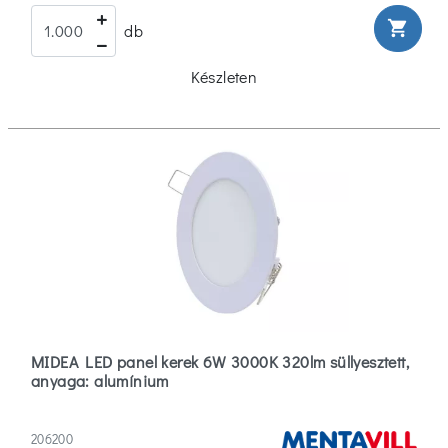
shopping_cart
db
Készleten
MIDEA LED panel kerek 6W 3000K 320lm süllyesztett,
anyaga: alumínium
206200