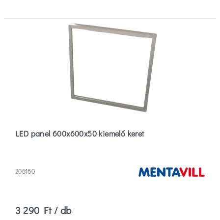
Aaron
(1)
Abbey
(6)
Abc
(3)
Több
LED panel 600x600x50 kiemelő keret
Szűrők
törlése
206160
3 290 Ft / db