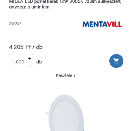
MIDEA LED panel kerek 12W 3000K 780lm süllyesztett,
anyaga: alumínium
206202
4 205 Ft / db
shopping_cart
db
Készleten