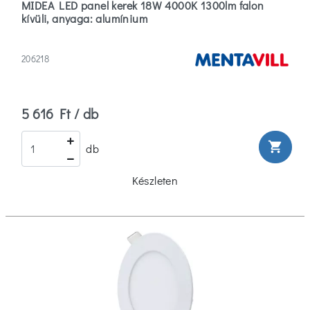
MIDEA LED panel kerek 18W 4000K 1300lm falon
kívüli, anyaga: alumínium
206218
5 616 Ft / db
shopping_cart
db
Készleten