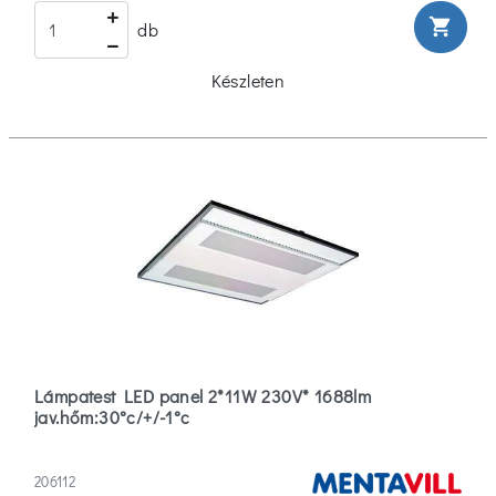
1.2
shopping_cart
db
(7)
Készleten
1.5
(1)
Több
Fényerőszabályzás
Fényerőszabályzással
(203)
Fényerőszabályzás
Nélkül
Lámpatest LED panel 2*11W 230V* 1688lm
(2173)
jav.hőm:30°c/+/-1°c
Mozgásérzékelés
206112