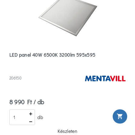
4
(1)
Több
Hosszúság
0
LED panel 40W 6500K 3200lm 595x595
(1)
9
206150
(8)
10
8 990 Ft / db
(4)
Több
shopping_cart
db
Család
Készleten