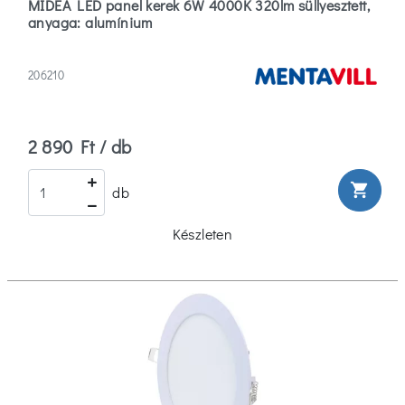
MIDEA LED panel kerek 6W 4000K 320lm süllyesztett,
anyaga: alumínium
206210
2 890 Ft / db
shopping_cart
db
Készleten