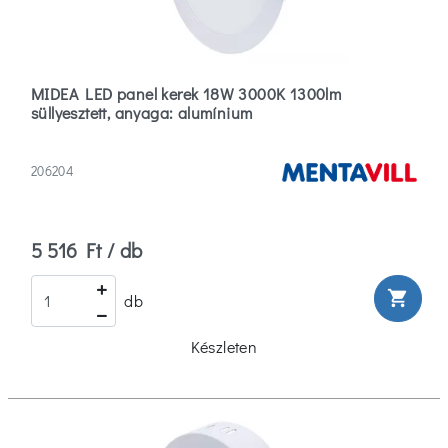
MIDEA LED panel kerek 18W 3000K 1300lm
süllyesztett, anyaga: alumínium
206204
5 516 Ft / db
shopping_cart
db
Készleten