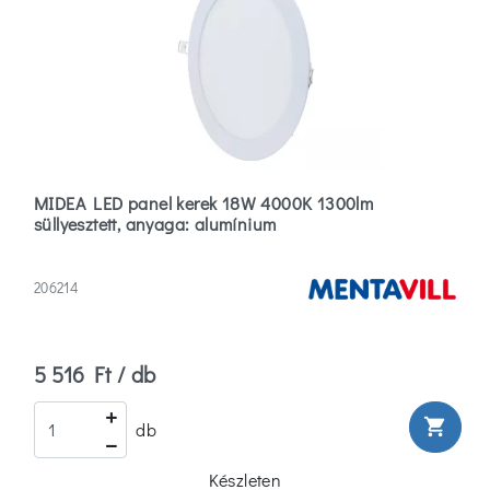
MIDEA LED panel kerek 18W 4000K 1300lm
süllyesztett, anyaga: alumínium
206214
5 516 Ft / db
shopping_cart
db
Készleten