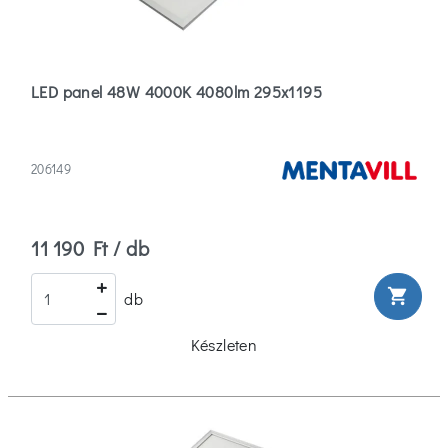
1
(1)
LED panel 48W 4000K 4080lm 295x1195
1.3
(2)
206149
1570,0
(1)
Több
11 190 Ft / db
Szélesség
shopping_cart
db
2
(4)
Készleten
3
(1)