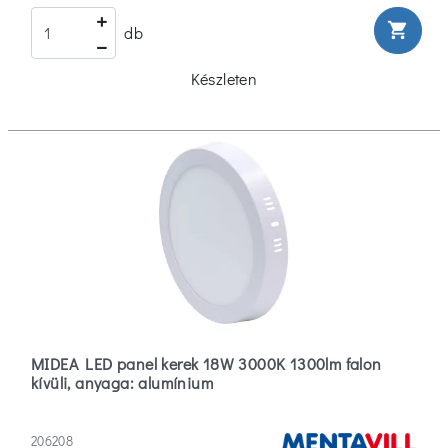
shopping_cart
db
Készleten
MIDEA LED panel kerek 18W 3000K 1300lm falon
kívüli, anyaga: alumínium
206208