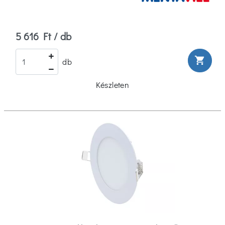
5 616 Ft / db
shopping_cart
db
Készleten