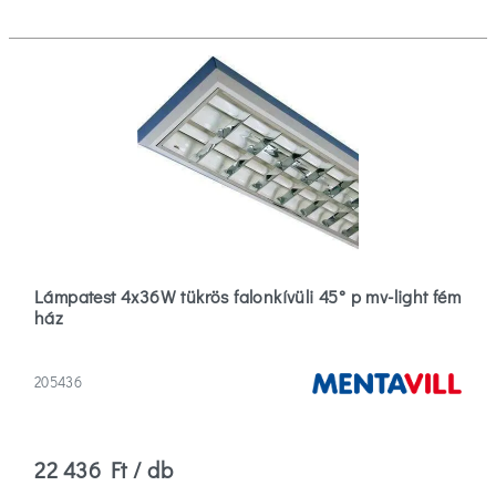
helye
Étkező
(112)
Folyosó
(128)
Fürdőszoba
(147)
Több
Lámpatest 4x36W tükrös falonkívüli 45° p mv-light fém
ház
Névleges
feszültség
205436
0
(5)
22 436 Ft / db