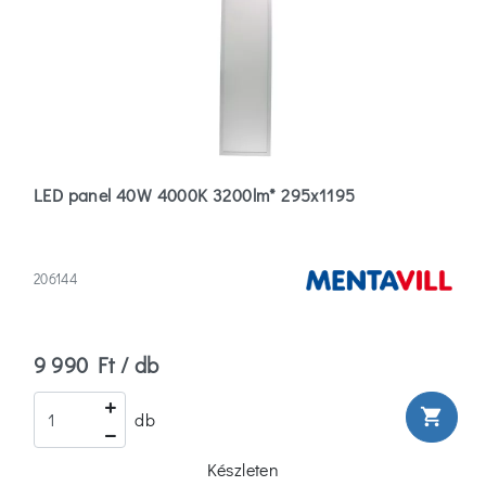
Pin)
(1)
E14
(461)
E27
(769)
LED panel 40W 4000K 3200lm* 295x1195
Több
Lámpa
206144
anyaga
Abs-
9 990 Ft / db
Műanyag
(1)
shopping_cart
db
Acél
Készleten