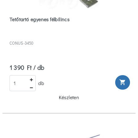
Tetőtartó egyenes félbilincs
CONUS-3450
1 390 Ft / db
shopping_cart
db
Készleten