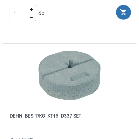
shopping_cart
db
DEHN BES 17KG KT16 D337 SET