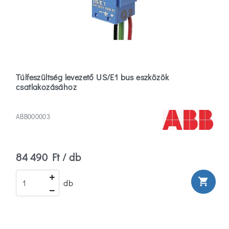
Túlfeszültség levezető US/E1 bus eszközök
csatlakozásához
ABB000003
84 490 Ft / db
shopping_cart
db