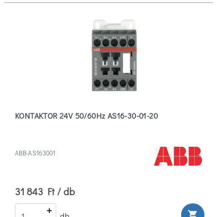
KONTAKTOR 24V 50/60Hz AS16-30-01-20
ABB-AS163001
31 843 Ft / db
shopping_cart
db