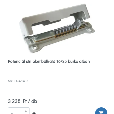
Potenciál sín plombálható 16/25 burkolatban
ANCO-321432
3 238 Ft / db
shopping_cart
db