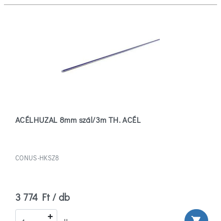
ACÉLHUZAL 8mm szál/3m TH. ACÉL
CONUS-HKSZ8
3 774 Ft / db
shopping_cart