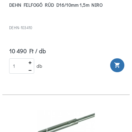
DEHN FELFOGÓ RÚD D16/10mm 1,5m NIRO
DEHN-103410
10 490 Ft / db
shopping_cart
db