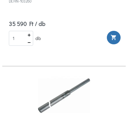
DEHN-103260
35 590 Ft / db
shopping_cart
db