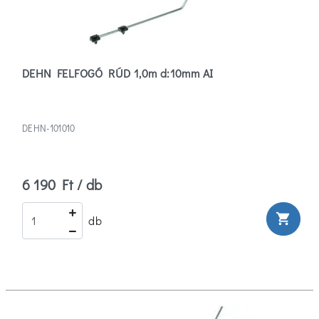
DEHN FELFOGÓ RÚD 1,0m d:10mm AI
DEHN-101010
6 190 Ft / db
shopping_cart
db