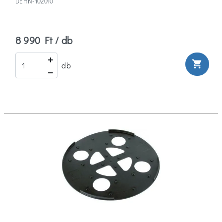
DEHN-102010
8 990 Ft / db
shopping_cart
db