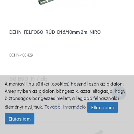
DEHN FELFOGÓ RÚD D16/10mm 2m NIRO
DEHN-103429
80 890 Ft / db
A mentavill.hu sütiket (cookies) használ ezen az oldalon.
Amennyiben az oldalon böngészik, azzal elfogadja, hogy
shopping_cart
db
biztonságos böngészés mellett, a legjobb felhasználói
éléményt nyújtsuk.
További információ
Elfogadom
Elutasítom