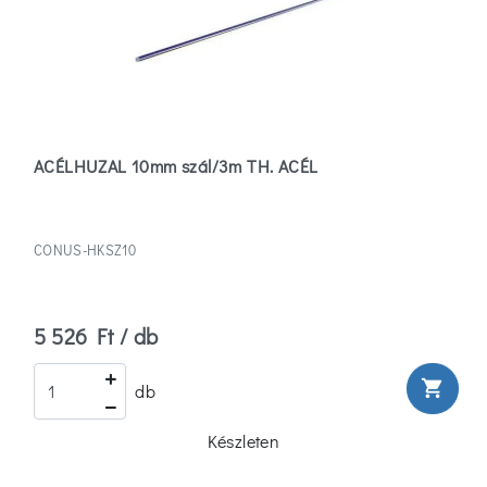
ACÉLHUZAL 10mm szál/3m TH. ACÉL
CONUS-HKSZ10
5 526 Ft / db
shopping_cart
db
Készleten