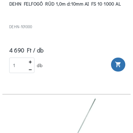
DEHN FELFOGÓ RÚD 1,0m d:10mm AI FS 10 1000 AL
DEHN-101000
4 690 Ft / db
shopping_cart
db