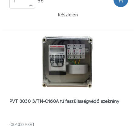
db
Készleten
PVT 3030 3/TN-C160A túlfeszültsségvédő szekrény
CSP-33370071