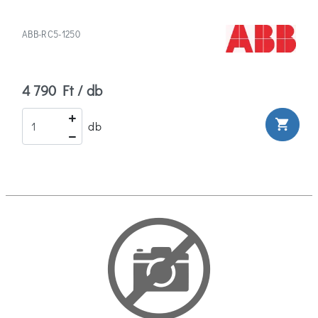
ABB-RC5-1250
4 790 Ft / db
shopping_cart
db