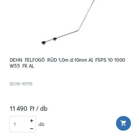
DEHN FELFOGÓ RÚD 1,0m d:10mm AI FSPS 10 1000
W55 FK AL
DEHN-101110
11 490 Ft / db
shopping_cart
db