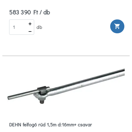
583 390 Ft / db
shopping_cart
db
DEHN felfogó rúd 1,5m d:16mm+ csavar