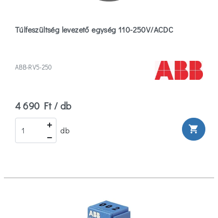
Túlfeszültség levezető egység 110-250V/ACDC
ABB-RV5-250
4 690 Ft / db
shopping_cart
db