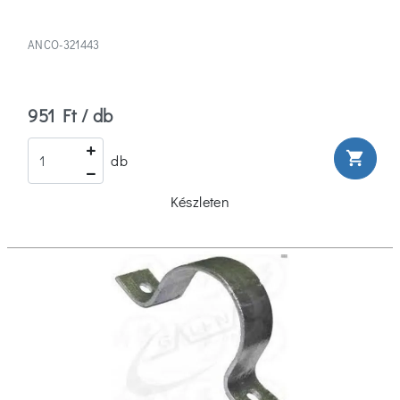
ANCO-321443
951 Ft / db
shopping_cart
db
Készleten