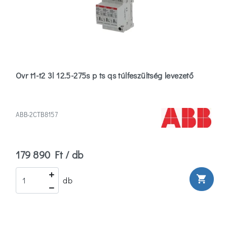
Abb
(6)
Anco
(3)
Ovr t1-t2 3l 12.5-275s p ts qs túlfeszültség levezető
Apc
(2)
ABB-2CTB8157
Több
179 890 Ft / db
Szűrők
törlése
shopping_cart
db