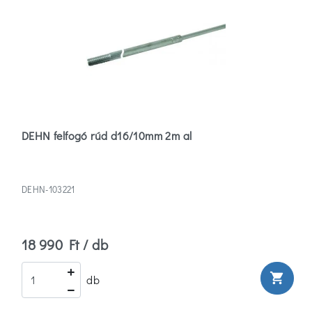
DEHN felfogó rúd d16/10mm 2m al
DEHN-103221
18 990 Ft / db
shopping_cart
db