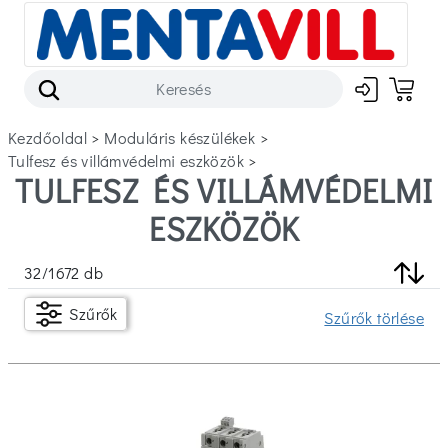
Kezdőoldal
>
moduláris készülékek
>
tulfesz és villámvédelmi eszközök
>
TULFESZ ÉS VILLÁMVÉDELMI
Szűrők
ESZKÖZÖK
Készleten
32
/
1672
db
Ár
Szűrők
Szűrők törlése
Ft
Ft
Márka