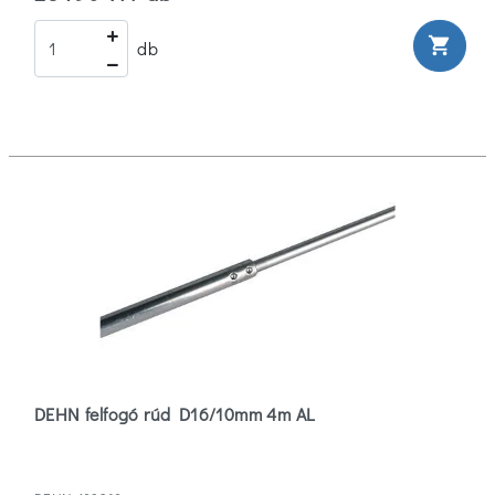
shopping_cart
db
DEHN felfogó rúd D16/10mm 4m AL