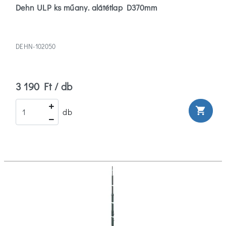
Dehn ULP ks műany. alátétlap D370mm
DEHN-102050
3 190 Ft / db
shopping_cart
db