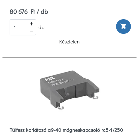
80 676 Ft / db
shopping_cart
db
Készleten
Túlfesz korlátozó a9-40 mágneskapcsoló rc5-1/250