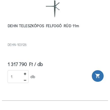
DEHN TELESZKÓPOS FELFOGÓ RÚD 11m
DEHN-103126
1 317 790 Ft / db
shopping_cart
db