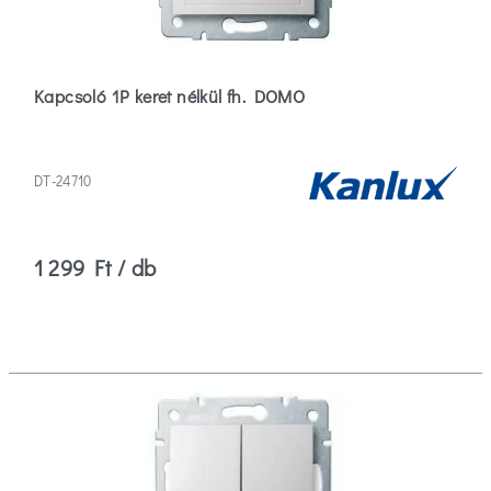
Keret
(1)
Szín
Kapcsoló 1P keret nélkül fh. DOMO
Arany
(1)
DT-24710
Fehér
(15)
1 299 Ft / db
Grafit
(3)
Több
Szűrők
törlése