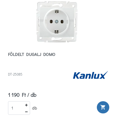
FÖLDELT DUGALJ DOMO
DT-25085
1 190 Ft / db
shopping_cart
db