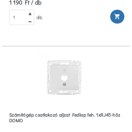
1 190 Ft / db
shopping_cart
db
Számítógép csatlakozó aljzat Fedlap feh. 1xRJ45-höz
DOMO