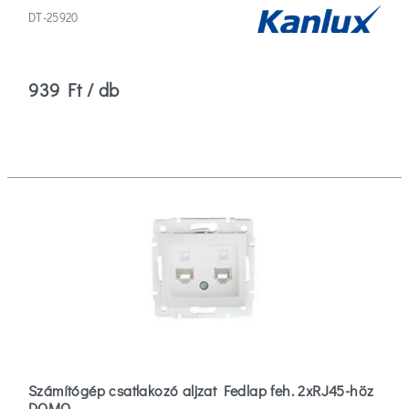
DT-25920
939 Ft / db
Számítógép csatlakozó aljzat Fedlap feh. 2xRJ45-höz
DOMO