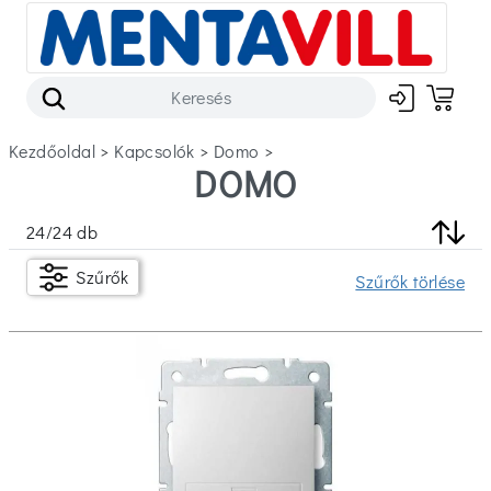
Kezdőoldal
>
kapcsolók
>
domo
>
DOMO
Szűrők
24
/
24
db
Készleten
Szűrők
Szűrők törlése
Ár
Ft
Ft
Típus