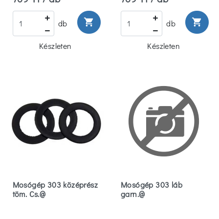
shopping_cart
shopping_cart
db
db
Készleten
Készleten
Mosógép 303 középrész
Mosógép 303 láb
töm. Cs.@
garn.@