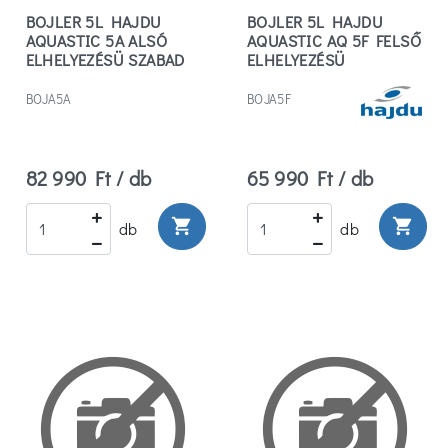
BOJLER 5L HAJDU
BOJLER 5L HAJDU
AQUASTIC 5A ALSÓ
AQUASTIC AQ 5F FELSŐ
ELHELYEZÉSÜ SZABAD
ELHELYEZÉSÜ
KIFOLYÁSÚ,
BOJA5A
BOJA5F
82 990 Ft / db
65 990 Ft / db
shopping_cart
shopping_cart
db
db