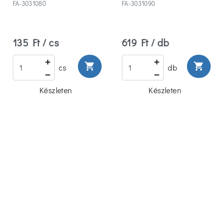
FA-3031080
FA-3031090
135 Ft / cs
619 Ft / db
shopping_cart
shopping_cart
cs
db
Készleten
Készleten