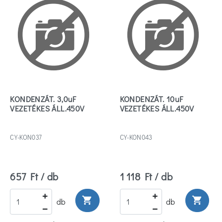
KONDENZÁT. 3,0uF
KONDENZÁT. 10uF
VEZETÉKES ÁLL.450V
VEZETÉKES ÁLL.450V
CY-KON037
CY-KON043
657 Ft / db
1 118 Ft / db
shopping_cart
shopping_cart
db
db