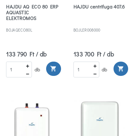
HAJDU AQ ECO 80 ERP
HAJDU centrifuga 407.6
AQUASTIC
ELEKTROMOS
FORRÓVÍZTÁROLÓ
BOJAQECO80L
BOJLER008000
133 790 Ft / db
133 700 Ft / db
shopping_cart
shopping_cart
db
db