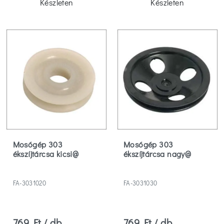
Készleten
Készleten
Mosógép 303
Mosógép 303
ékszíjtárcsa kicsi@
ékszíjtárcsa nagy@
FA-3031020
FA-3031030
769 Ft / db
769 Ft / db