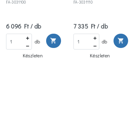
FA-3031100
FA-3031110
6 096 Ft / db
7 335 Ft / db
shopping_cart
shopping_cart
db
db
Készleten
Készleten