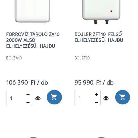
FORRÓVÍZ TÁROLÓ ZA10
BOJLER ZFT10 FELSŐ
2000W ALSÓ
ELHELYEZÉSÜ, HAJDU
ELHELYEZÉSÜ, HAJDU
BOJZA10
BOJZF10
106 390 Ft / db
95 990 Ft / db
shopping_cart
shopping_cart
db
db