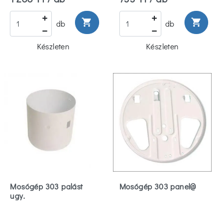
shopping_cart
shopping_cart
db
db
Készleten
Készleten
Mosógép 303 palást
Mosógép 303 panel@
ugy.