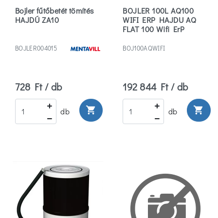
Bojler fűtőbetét tömítés
BOJLER 100L AQ100
475
HAJDÚ ZA10
WIFI ERP HAJDU AQ
(5)
FLAT 100 Wifi ErP
Márka
BOJLER004015
BOJ100AQWIFI
Mentavill
(1)
728 Ft / db
192 844 Ft / db
Cata
shopping_cart
shopping_cart
db
db
(2)
Hajdu
(1)
Több
Szélesség
500