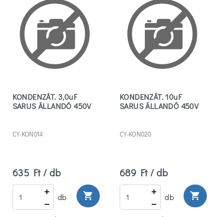
KONDENZÁT. 3,0uF
KONDENZÁT. 10uF
SARUS ÁLLANDÓ 450V
SARUS ÁLLANDÓ 450V
CY-KON014
CY-KON020
635 Ft / db
689 Ft / db
shopping_cart
shopping_cart
db
db