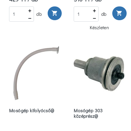
shopping_cart
shopping_cart
db
db
Készleten
Mosógép kifolyócső@
Mosógép 303
középrész@