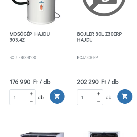
(1)
609
(1)
MOSÓGÉP HAJDU
BOJLER 30L Z30ERP
303.4Z
HAJDU
810
(1)
BOJLER008100
BOJZ30ERP
Több
Teljesítmény
176 990 Ft / db
202 290 Ft / db
1800
shopping_cart
shopping_cart
db
db
(5)
Típus
Bojler
Alkatrész