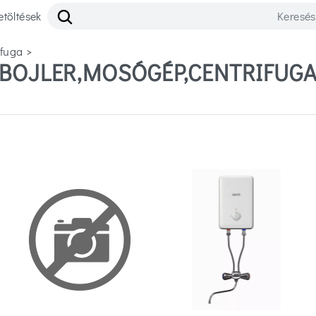
etöltések
ifuga
>
BOJLER,MOSÓGÉP,CENTRIFUG