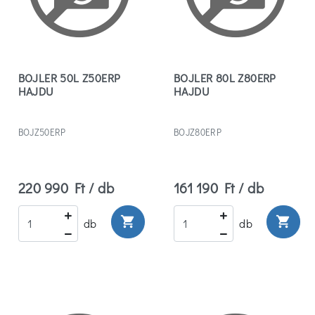
BOJLER 50L Z50ERP
BOJLER 80L Z80ERP
HAJDU
HAJDU
BOJZ50ERP
BOJZ80ERP
220 990 Ft / db
161 190 Ft / db
shopping_cart
shopping_cart
db
db