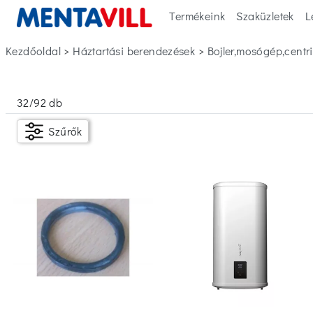
Termékeink
Szaküzletek
L
Kezdőoldal
>
háztartási berendezések
>
bojler,mosógép,centr
Szűrők
32
/
92
db
Készleten
Szűrők
Ár
Ft
Ft
Magasság
10
(1)