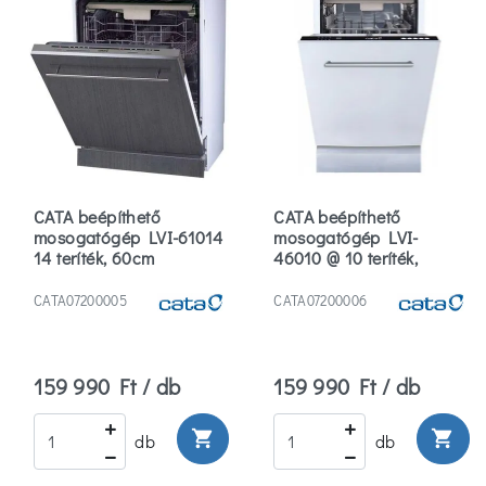
(1)
Szűrők
törlése
CATA beépíthető
CATA beépíthető
mosogatógép LVI-61014
mosogatógép LVI-
14 teríték, 60cm
46010 @ 10 teríték,
45cm
CATA07200005
CATA07200006
159 990 Ft / db
159 990 Ft / db
shopping_cart
shopping_cart
db
db