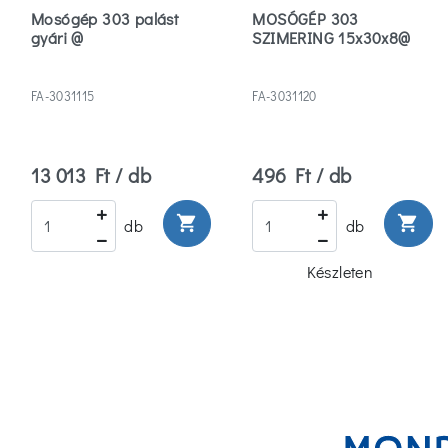
Mosógép 303 palást
MOSÓGÉP 303
gyári @
SZIMERING 15x30x8@
FA-3031115
FA-3031120
13 013 Ft / db
496 Ft / db
shopping_cart
shopping_cart
db
db
Készleten