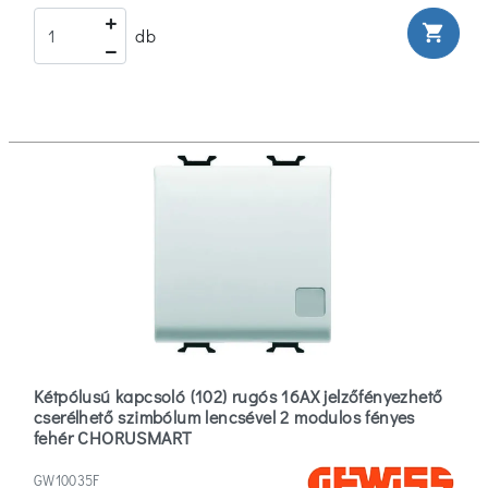
shopping_cart
db
Kétpólusú kapcsoló (102) rugós 16AX jelzőfényezhető
cserélhető szimbólum lencsével 2 modulos fényes
fehér CHORUSMART
GW10035F