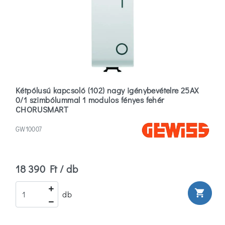
Kétpólusú kapcsoló (102) nagy igénybevételre 25AX
0/1 szimbólummal 1 modulos fényes fehér
CHORUSMART
GW10007
18 390 Ft / db
shopping_cart
db