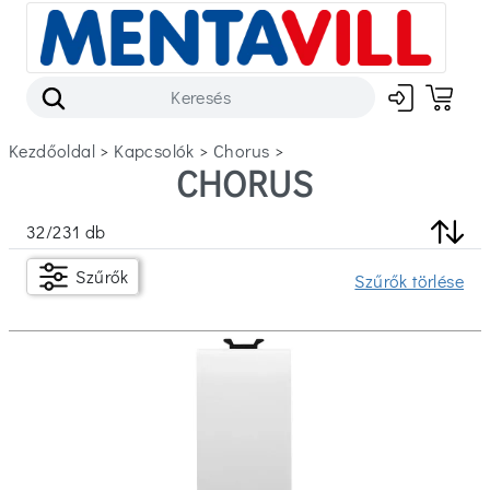
Kezdőoldal
>
kapcsolók
>
chorus
>
CHORUS
Szűrők
32
/
231
db
Készleten
Szűrők
Szűrők törlése
Ár
Ft
Ft
Szín