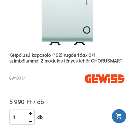
Kétpólusú kapcsoló (102) rugós 16ax 0/1
szimbólummal 2 modulos fényes fehér CHORUSMART
GW10034F
5 990 Ft / db
shopping_cart
db