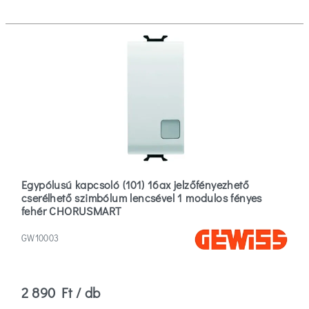
Kívüli
(1)
Több
Szűrők
törlése
Egypólusú kapcsoló (101) 16ax jelzőfényezhető
cserélhető szimbólum lencsével 1 modulos fényes
fehér CHORUSMART
GW10003
2 890 Ft / db