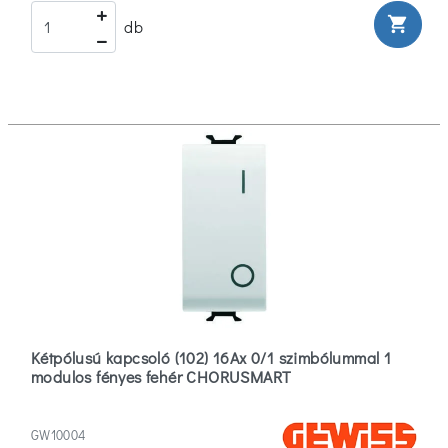
shopping_cart
db
Kétpólusú kapcsoló (102) 16Ax 0/1 szimbólummal 1
modulos fényes fehér CHORUSMART
GW10004