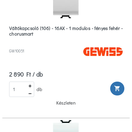
Váltókapcsoló (106) - 16AX - 1 modulos - fényes fehér -
chorusmart
GW10051
2 890 Ft / db
shopping_cart
db
Készleten