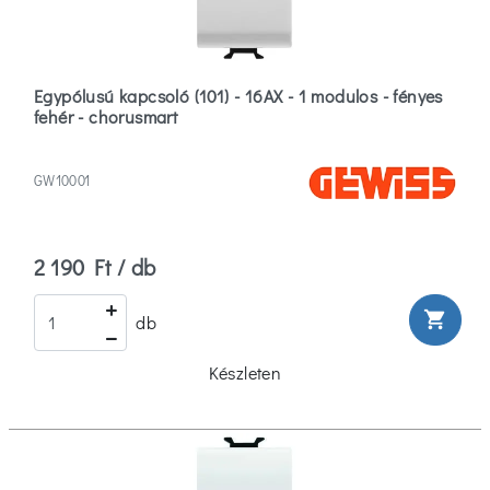
Bézs
(14)
Egypólusú kapcsoló (101) - 16AX - 1 modulos - fényes
Fehér
fehér - chorusmart
(122)
Fekete
GW10001
(25)
Több
2 190 Ft / db
Anyag
shopping_cart
db
Műanyag
(101)
Készleten
IP
védettség