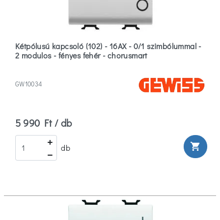
Kétpólusú kapcsoló (102) - 16AX - 0/1 szimbólummal -
2 modulos - fényes fehér - chorusmart
GW10034
5 990 Ft / db
shopping_cart
db