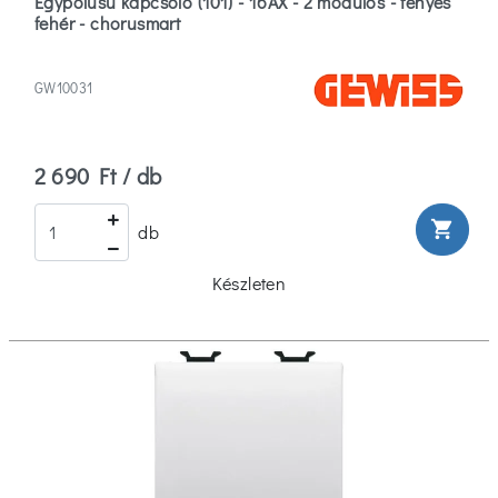
Egypólusú kapcsoló (101) - 16AX - 2 modulos - fényes
fehér - chorusmart
GW10031
2 690 Ft / db
shopping_cart
db
Készleten