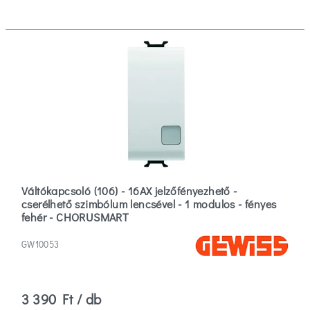
Váltókapcsoló (106) - 16AX jelzőfényezhető -
cserélhető szimbólum lencsével - 1 modulos - fényes
fehér - CHORUSMART
GW10053
3 390 Ft / db