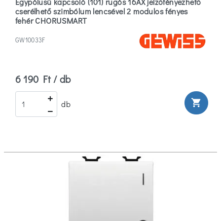
Egypólusú kapcsoló (101) rugós 16AX jelzőfényezhető
cserélhető szimbólum lencsével 2 modulos fényes
fehér CHORUSMART
GW10033F
6 190 Ft / db
shopping_cart
db