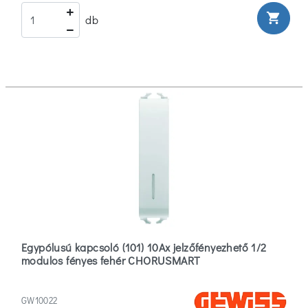
shopping_cart
db
Egypólusú kapcsoló (101) 10Ax jelzőfényezhető 1/2
modulos fényes fehér CHORUSMART
GW10022