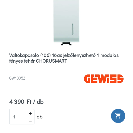
Váltókapcsoló (106) 16ax jelzőfényezhető 1 modulos
fényes fehér CHORUSMART
GW10052
4 390 Ft / db
shopping_cart
db