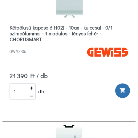
Kétpólusú kapcsoló (102) - 10ax - kulccsal - 0/1
szimbólummal - 1 modulos - fényes fehér -
CHORUSMART
GW10006
21 390 Ft / db
shopping_cart
db