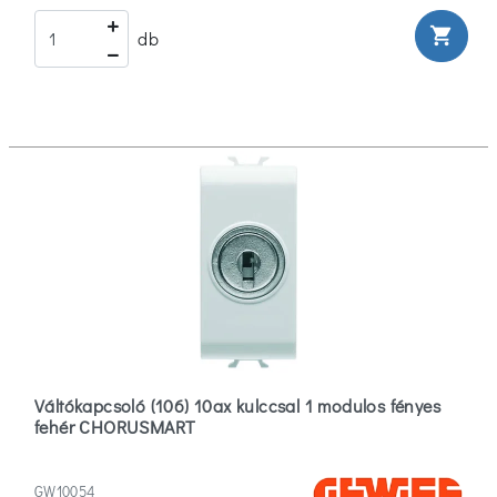
shopping_cart
db
Váltókapcsoló (106) 10ax kulccsal 1 modulos fényes
fehér CHORUSMART
GW10054