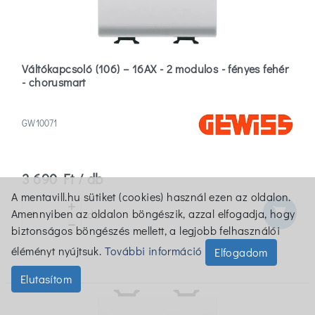
Váltókapcsoló (106) – 16AX - 2 modulos - fényes fehér
- chorusmart
GW10071
3 690 Ft / db
A mentavill.hu sütiket (cookies) használ ezen az oldalon.
shopping_cart
Amennyiben az oldalon böngészik, azzal elfogadja, hogy
db
biztonságos böngészés mellett, a legjobb felhasználói
éléményt nyújtsuk.
További információ
Elfogadom
Elutasítom