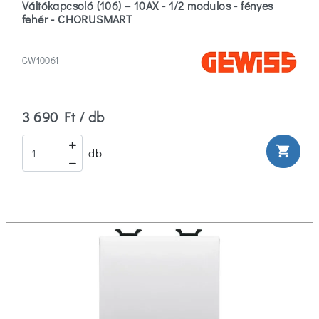
Váltókapcsoló (106) – 10AX - 1/2 modulos - fényes
fehér - CHORUSMART
GW10061
3 690 Ft / db
shopping_cart
db