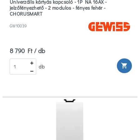
Univerzális kártyás kapcsoló - 1P NA 16AX -
jelzőfényezhető - 2 modulos - fényes fehér -
CHORUSMART
GW10039
8 790 Ft / db
shopping_cart
db