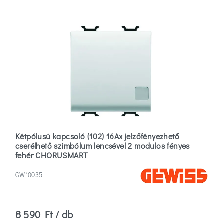
Kétpólusú kapcsoló (102) 16Ax jelzőfényezhető
cserélhető szimbólum lencsével 2 modulos fényes
fehér CHORUSMART
GW10035
8 590 Ft / db