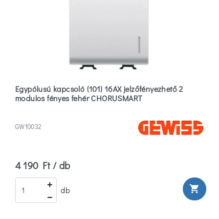
Egypólusú kapcsoló (101) 16AX jelzőfényezhető 2
modulos fényes fehér CHORUSMART
GW10032
4 190 Ft / db
shopping_cart
db