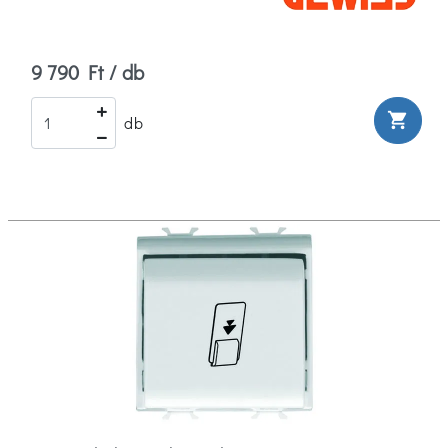
9 790 Ft / db
shopping_cart
db