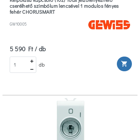
cserélhető szimbólum lencsével 1 modulos fényes
fehér CHORUSMART
GW10005
5 590 Ft / db
shopping_cart
db