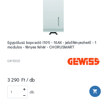
Ip20
(22)
Ip40
(6)
Ip41
Egypólusú kapcsoló (101) - 16AX - jelzőfényezhető - 1
(6)
modulos - fényes fehér - CHORUSMART
Beépíthetőség
GW10002
Beépítés
(2)
3 290 Ft / db
Csavarral
shopping_cart
(3)
db
Falon