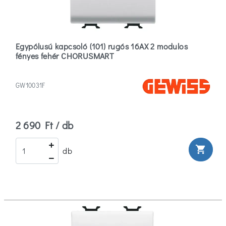
Egypólusú kapcsoló (101) rugós 16AX 2 modulos
fényes fehér CHORUSMART
GW10031F
2 690 Ft / db
shopping_cart
db