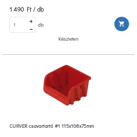
1 490 Ft / db
shopping_cart
db
Készleten
CURVER csavartartó #1 115x108x75mm