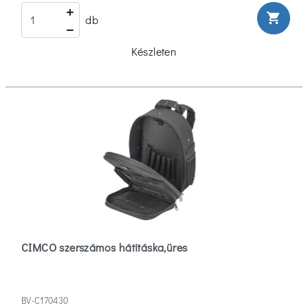
shopping_cart
db
Készleten
CIMCO szerszámos hátitáska,üres
BV-C170430