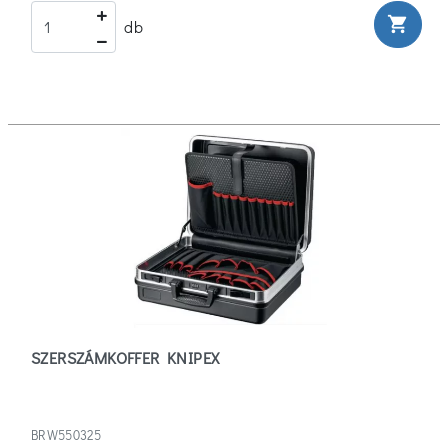
shopping_cart
db
SZERSZÁMKOFFER KNIPEX
BRW550325