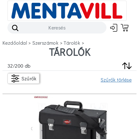
Kezdőoldal
>
szerszámok
>
tárolók
>
TÁROLÓK
Szűrők
32
/
200
db
Készleten
Szűrők
Szűrők törlése
Ár
Ft
Ft
Márka