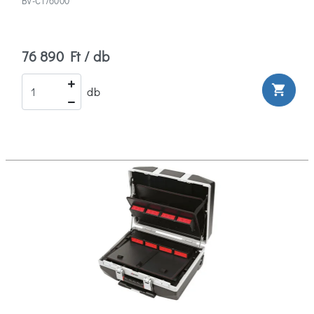
BV-C176000
76 890 Ft / db
shopping_cart
db