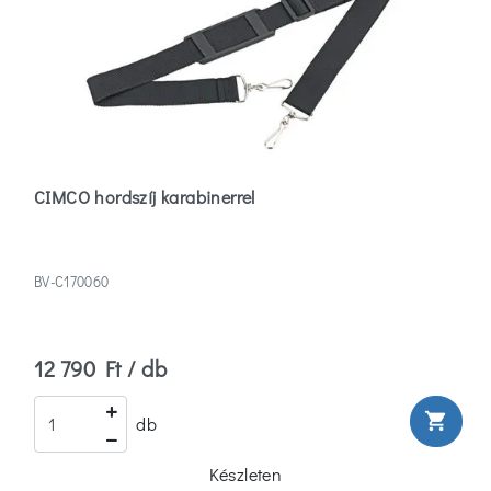
CIMCO hordszíj karabinerrel
BV-C170060
12 790 Ft / db
shopping_cart
db
Készleten