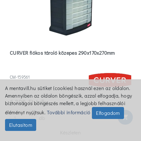
CURVER fiókos tároló közepes 290x170x270mm
CM-159561
A mentavill.hu sütiket (cookies) használ ezen az oldalon.
Amennyiben az oldalon böngészik, azzal elfogadja, hogy
6 390 Ft / db
biztonságos böngészés mellett, a legjobb felhasználói
éléményt nyújtsuk.
További információ
Elfogadom
shopping_cart
db
Elutasítom
Készleten