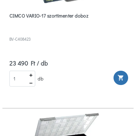
CIMCO VARIO-17 szortimenter doboz
BV-C408423
23 490 Ft / db
shopping_cart
db