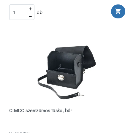
shopping_cart
db
CIMCO szerszámos táska, bőr