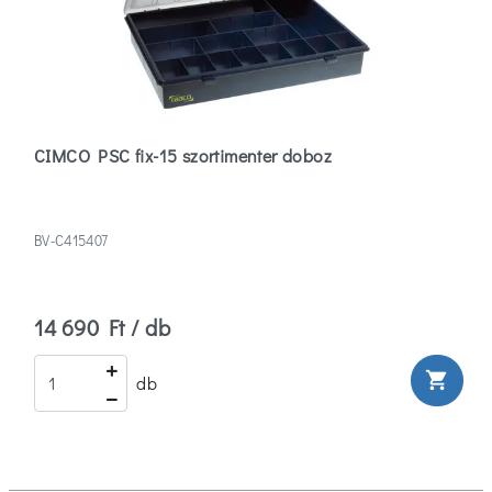
CIMCO PSC fix-15 szortimenter doboz
BV-C415407
14 690 Ft / db
shopping_cart
db