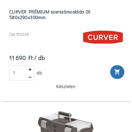
CURVER PRÉMIUM szerszámosláda 26
580x290x300mm
CM-155338
11 690 Ft / db
shopping_cart
db
Készleten