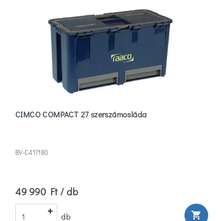
CIMCO COMPACT 27 szerszámosláda
BV-C417180
49 990 Ft / db
shopping_cart
db