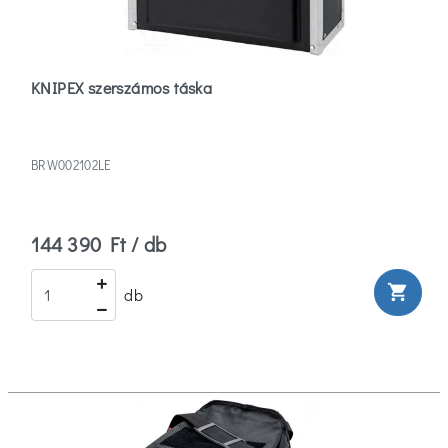
Beta
(1)
KNIPEX szerszámos táska
Cimco
(15)
Curver
BRW002102LE
(10)
Több
144 390 Ft / db
Típus
shopping_cart
db
Kiegészítő
(3)
Anyag
Anyag