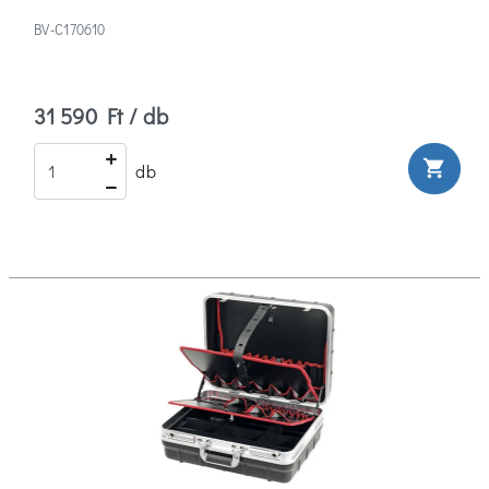
BV-C170610
31 590 Ft / db
shopping_cart
db