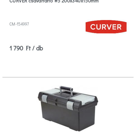
CURVER csavartartó #5 200x340x150mm
CM-154997
1 790 Ft / db