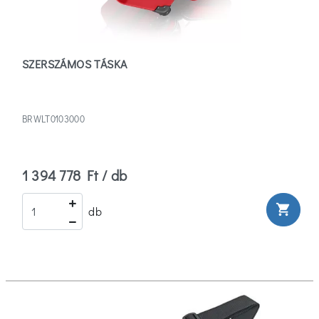
SZERSZÁMOS TÁSKA
BRWLT0103000
1 394 778 Ft / db
shopping_cart
db