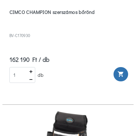
CIMCO CHAMPION szerszámos bőrönd
BV-C170930
162 190 Ft / db
shopping_cart
db