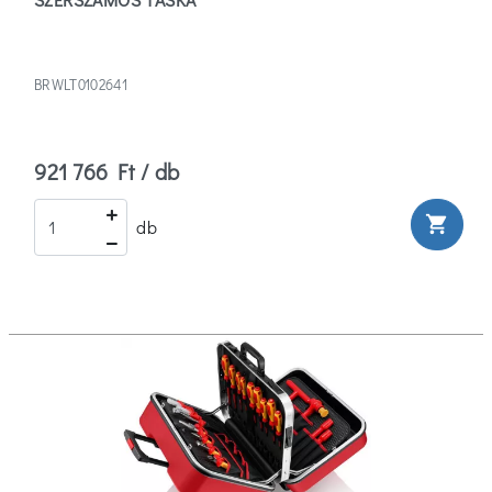
BRWLT0102641
921 766 Ft / db
shopping_cart
db