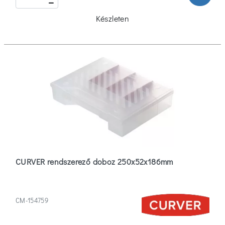
Készleten
CURVER rendszerező doboz 250x52x186mm
CM-154759