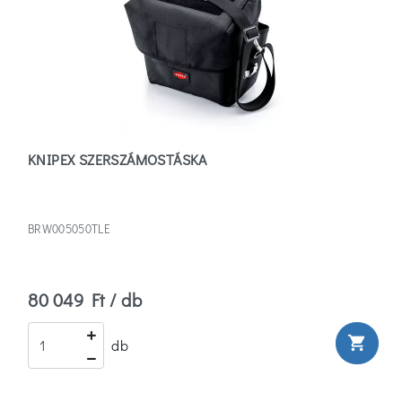
(1)
Bőr
(1)
Egyéb
(1)
KNIPEX SZERSZÁMOSTÁSKA
Több
BRW005050TLE
Szűrők
törlése
80 049 Ft / db
shopping_cart
db