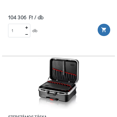
104 306 Ft / db
shopping_cart
db
SZERSZÁMOS TÁSKA