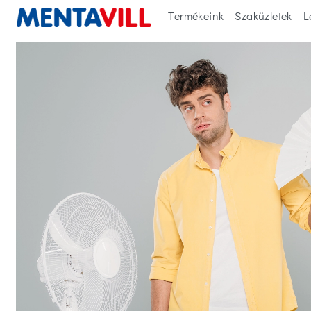
Termékeink
Szaküzletek
L