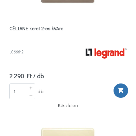
CÉLIANE keret 2-es kVArc
L066612
2 290 Ft / db
shopping_cart
db
Készleten