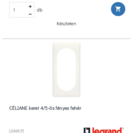
shopping_cart
db
Készleten
CÉLIANE keret 4/5-ös fényes fehér
L066635