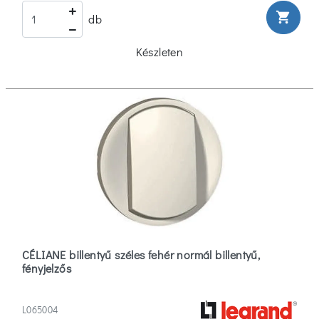
shopping_cart
db
Készleten
CÉLIANE billentyű széles fehér normál billentyű,
fényjelzős
L065004