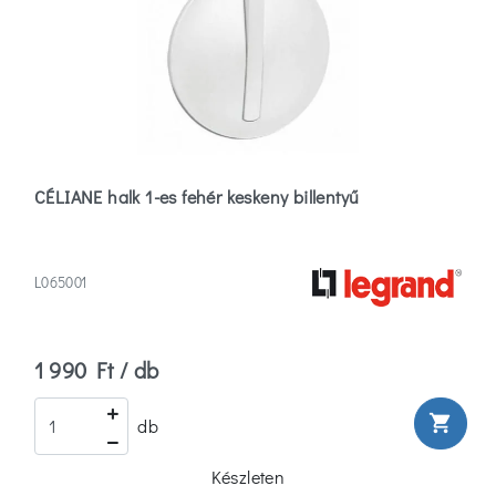
Ip20
(141)
Ip44
(7)
Ip67
CÉLIANE halk 1-es fehér keskeny billentyű
(0)
Beépíthetőség
L065001
Süllyesztett
(1)
1 990 Ft / db
Szűrők
shopping_cart
db
törlése
Készleten