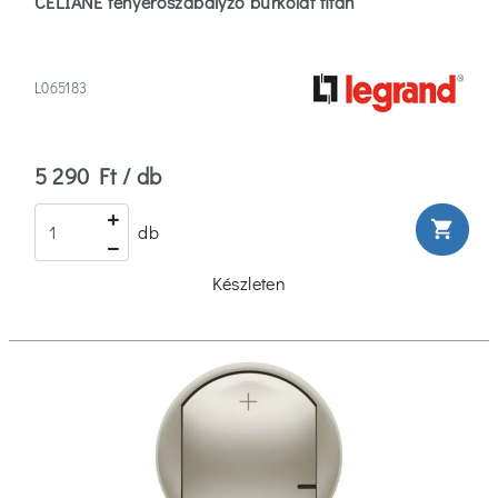
CÉLIANE fényerőszabályzó burkolat titán
L065183
5 290 Ft / db
shopping_cart
db
Készleten