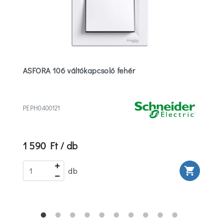
ASFORA 106 váltókapcsoló fehér
PEPH0400121
1 590 Ft / db
rt
shopping_cart
db