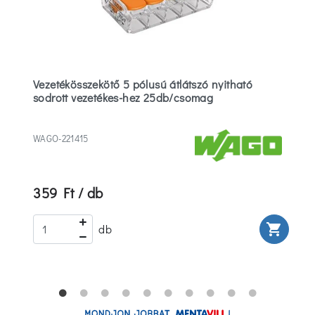
Vezetékösszekötő 5 pólusú átlátszó nyitható
sodrott vezetékes-hez 25db/csomag
WAGO-221415
359 Ft / db
rt
shopping_cart
db