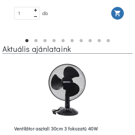
rt
shopping_cart
db
Aktuális ajánlataink
Ventilátor asztali 30cm 3 fokozatú 40W