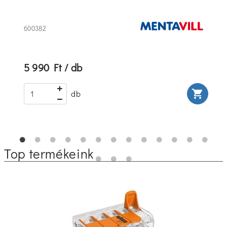
600382
5 990 Ft / db
rt
shopping_cart
db
Top termékeink