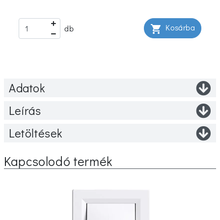
Kosárba
shopping_cart
db
Adatok
Leírás
Letöltések
Kapcsolodó termék