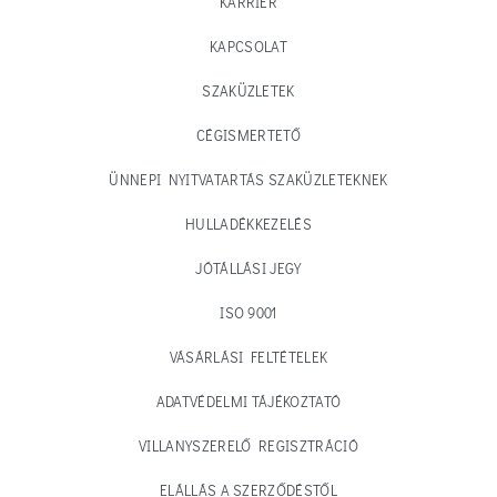
KARRIER
KAPCSOLAT
SZAKÜZLETEK
CÉGISMERTETŐ
ÜNNEPI NYITVATARTÁS SZAKÜZLETEKNEK
HULLADÉKKEZELÉS
JÓTÁLLÁSI JEGY
ISO 9001
VÁSÁRLÁSI FELTÉTELEK
ADATVÉDELMI TÁJÉKOZTATÓ
VILLANYSZERELŐ REGISZTRÁCIÓ
ELÁLLÁS A SZERZŐDÉSTŐL