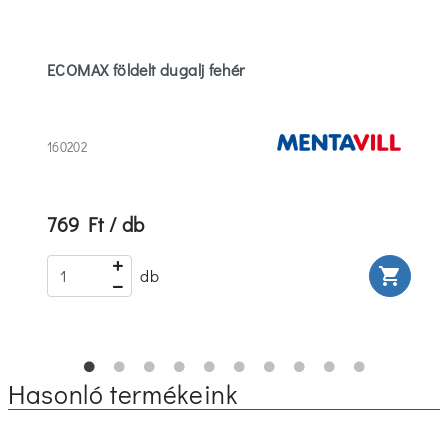
ECOMAX földelt dugalj fehér
160202
769 Ft / db
rt
shopping_cart
db
Hasonló termékeink