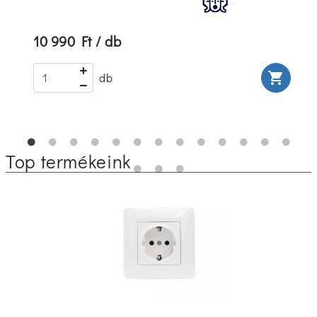
10 990 Ft / db
rt
shopping_cart
db
Top termékeink