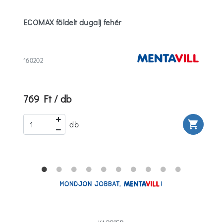
ECOMAX földelt dugalj fehér
160202
769 Ft / db
rt
shopping_cart
db