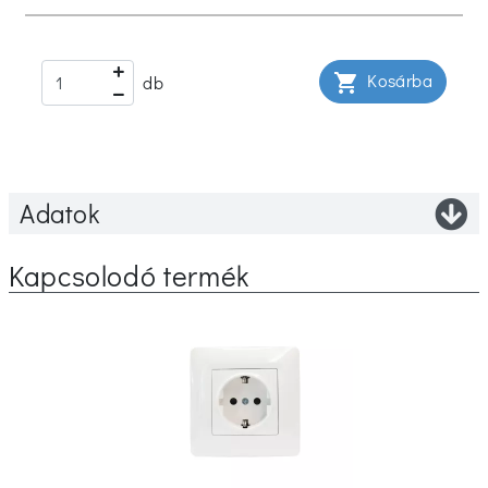
Kosárba
shopping_cart
db
Adatok
Kapcsolodó termék