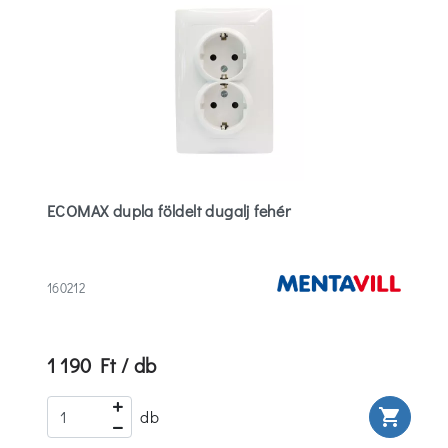
ECOMAX dupla földelt dugalj fehér
160212
1 190 Ft / db
rt
shopping_cart
db