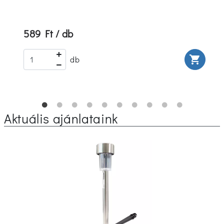
589 Ft / db
rt
shopping_cart
db
Aktuális ajánlataink