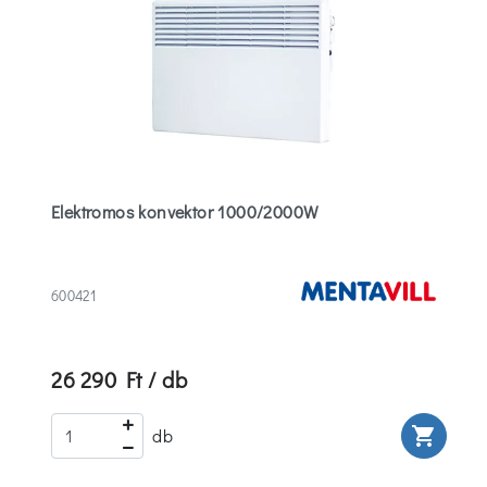
Elektromos konvektor 1000/2000W
600421
26 290 Ft / db
rt
shopping_cart
db