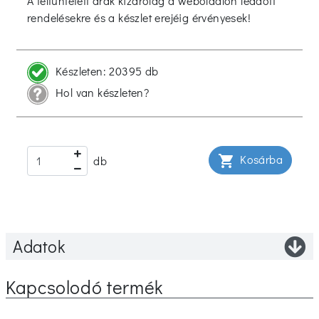
A feltüntetett árak kizárólag a weboldalon leadott
rendelésekre és a készlet erejéig érvényesek!
Készleten:
20395 db
Hol van készleten?
Kosárba
shopping_cart
db
Adatok
Kapcsolodó termék