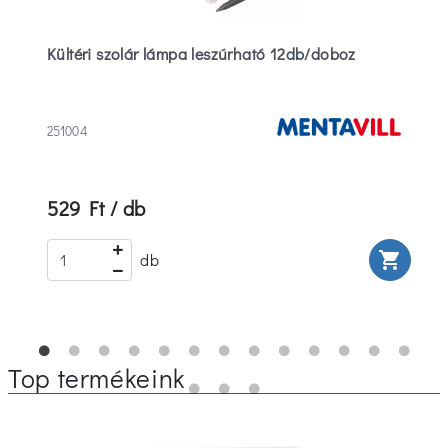
Kültéri szolár lámpa leszúrható 12db/doboz
251004
529 Ft / db
rt
shopping_cart
db
Top termékeink