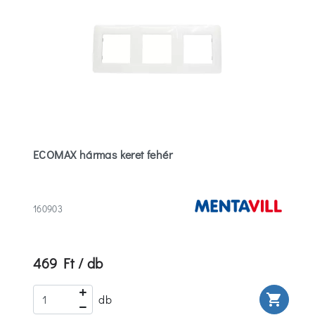
ECOMAX hármas keret fehér
160903
469 Ft / db
rt
shopping_cart
db