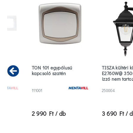
r
TON 101 egypólusú
TISZA kültéri ki
kapcsoló szatén
E2760W@ 350
Previous
izzó nem tarto
111001
250004
2 990 Ft / db
3 690 Ft / 