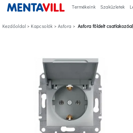
Termékeink
Szaküzletek
L
Kezdőoldal
>
kapcsolók
>
asfora
>
asfora földelt csatlakozó