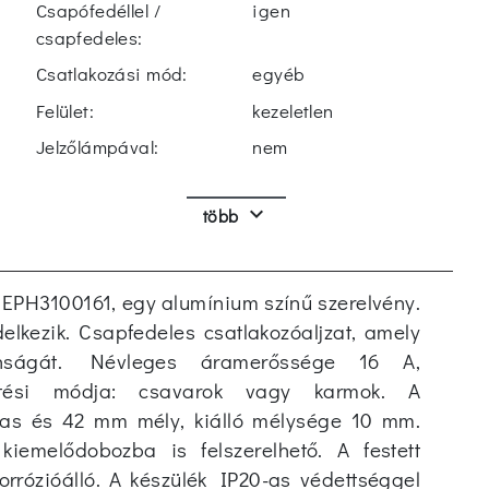
Csapófedéllel /
igen
csapfedeles:
Csatlakozási mód:
egyéb
Felület:
kezeletlen
Jelzőlámpával:
nem
Fázisok száma:
1
keyboard_arrow_down
több
Megnövelt
nem
érintésvédelemmel:
Frekvencia:
50-60 Hz
t EPH3100161, egy alumínium színű szerelvény.
BE-/KI-kapcsolóval:
nem
delkezik. Csapfedeles csatlakozóaljzat, amely
Védőkapcsolat:
igen
nságát. Névleges áramerőssége 16 A,
ítési módja: csavarok vagy karmok. A
Szövegmező / írási
nem
gas és 42 mm mély, kiálló mélysége 10 mm.
felület:
 kiemelődobozba is felszerelhető. A festett
Kilökő mechanizmus:
nem
korrózióálló. A készülék IP20-as védettséggel