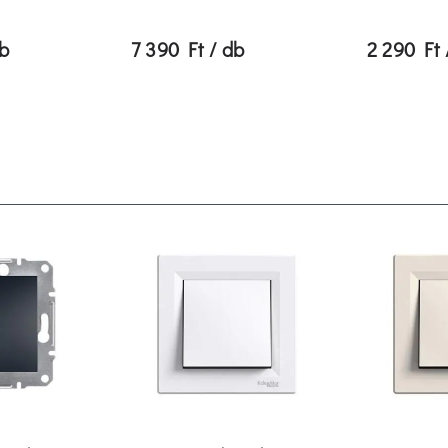
Beépített USB-
nem
feszültségellátóval:
db
7 390 Ft / db
2 290 Ft 
IFTTT-támogatással:
nem
Aktív érintkezők száma
2
(kerek):
Védővezeték érintkező
nem
kerek:
Min. készülékdoboz
40.0 mm
mélység:
WLAN jelismétlővel:
nem
Kompatibilis a Google
nem
Segéddel:
Kompatibilis az
nem
Amazon Alexával:
Beépített Bluetooth
nem