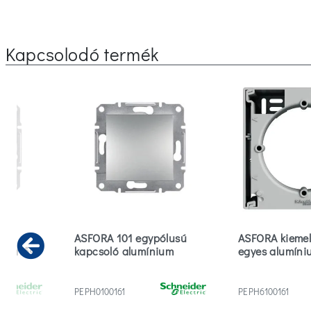
Kapcsolodó termék
ASFORA 101 egypólusú
ASFORA kiemel
átmenős
kapcsoló alumínium
egyes alumíni
Previous
PEPH0100161
PEPH6100161