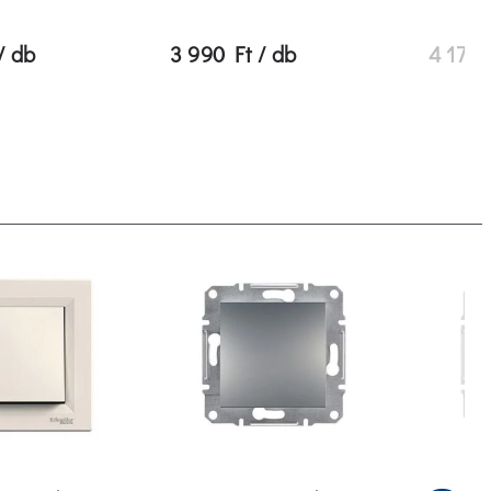
/ db
3 990 Ft / db
4 179 