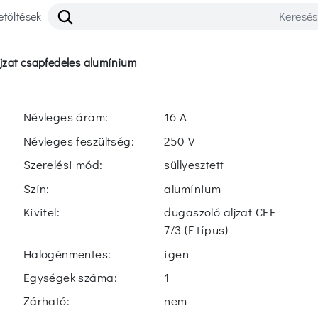
etöltések
aljzat csapfedeles alumínium
Névleges áram:
16 A
Névleges feszültség:
250 V
Szerelési mód:
süllyesztett
Szín:
alumínium
Kivitel:
dugaszoló aljzat CEE
7/3 (F típus)
Halogénmentes:
igen
Egységek száma:
1
Zárható:
nem