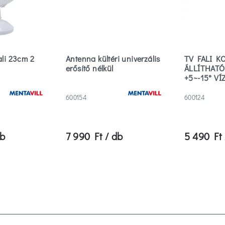
ali 23cm 2
Antenna kültéri univerzális
TV FALI K
erősítő nélkül
ÁLLÍTHATÓ
+5~-15° VÍ
+90~-90°
600154
600124
db
7 990 Ft / db
5 490 Ft 