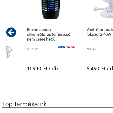
cm
Rovarcsapda
Ventilátor aszt
ehér
akkumlátoros (a fénycső
fokozatú 40W
Previous
nem cserélhető)
600036
600381
11 990 Ft / db
5 490 Ft / 
Top termékeink