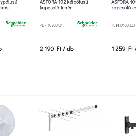
gypólusú
ASFORA 102 kétpólusú
ASFORA 101
hangszóróval:
aros
kapcsoló fehér
kapcsoló c
Védő érintkezés:
földelőkapcsok
Antibakteriális:
nem
PEPH0200121
PEPH0100323
„Nehéz
nem
körülményekhez” a VDE
b
2 190 Ft / db
1 259 Ft 
szerint:
Megfelel az Egyesült
nem
Királyság Építési
Szabályzata M.
részének:
Vonalkód:
3606480728686
Szállítói cikkszám:
EPH3100161