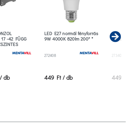
ONZOL
LED E27 normál fényforrás
LED E27
 17 -42 FÜGG
9W 4000K 820lm 200° *
9W 650
Ne
ZSZINTES
272408
273408
/ db
449 Ft / db
449 Ft