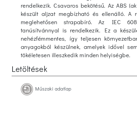
rendelkezik. Csavaros bekötésű. Az ABS (akr
készült aljzat megbízható és ellenálló. A 
meglehetősen strapabíró. Az IEC 608
tanúsítvánnyal is rendelkezik. Ez a kész
nehézfémmentes, így teljesen környezetba
anyagokból készülnek, amelyek idővel se
tökéletesen illeszkedik minden helyiségbe.
Letöltések
Műszaki adatlap