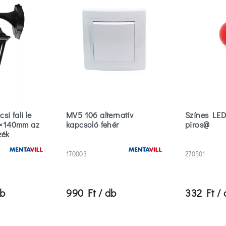
csi fali le
MV5 106 alternatív
Színes LE
×140mm az
kapcsoló fehér
piros@
zék
170003
270501
db
990 Ft / db
332 Ft / 