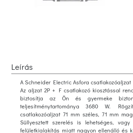
Leírás
A Schneider Electric Asfora csatlakozóaljza
Az aljzat 2P + F csatlakozó kiosztással ren
biztosítja az Ön és gyermeke bizto
teljesítménytartománya 3680 W. Rögz
csatlakozóaljzat 71 mm széles, 71 mm ma
Süllyesztett szerelés is lehetséges, vagy
felületkialakítás miatt nagyon ellenálló és 