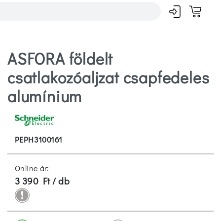
ASFORA földelt
csatlakozóaljzat csapfedeles
alumínium
PEPH3100161
Online ár:
3 390 Ft / db