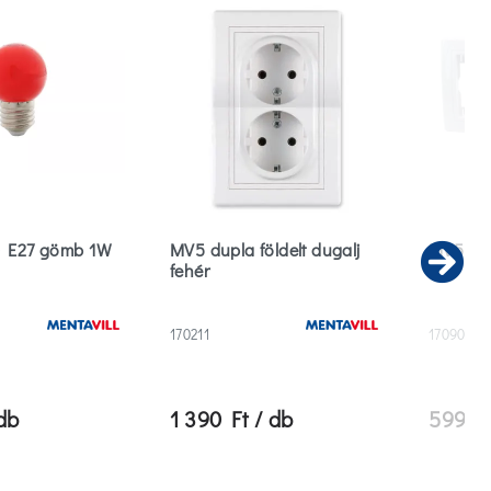
D E27 gömb 1W
MV5 dupla földelt dugalj
MV5 kett
fehér
Ne
170211
170902
db
1 390 Ft / db
599 Ft