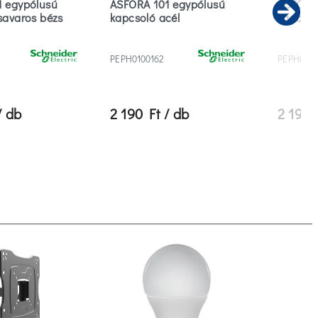
 egypólusú
ASFORA 101 egypólusú
ASFORA 
savaros bézs
kapcsoló acél
kapcsol
Ne
PEPH0100162
PEPH0100
/ db
2 190 Ft / db
2 190 