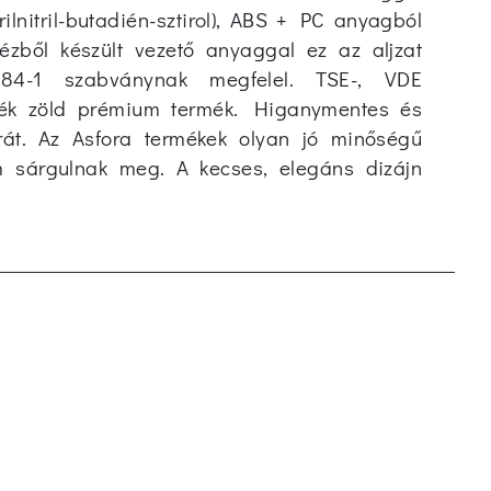
Anyag minősége:
termoplasztik
ilnitril-butadién-sztirol), ABS + PC anyagból
Elfordított központi
nem
rézből készült vezető anyaggal ez az aljzat
beépítés:
84-1 szabványnak megfelel. TSE-, VDE
Túlfeszültség elleni
nem
ülék zöld prémium termék. Higanymentes és
védelem:
rát. Az Asfora termékek olyan jó minőségű
m sárgulnak meg. A kecses, elegáns dizájn
Hibaáramvédelem:
nem
Rendkívüli áramellátás:
rendkívüli
áramellátás nélkül
Szigetelt beépítés:
nem
Anyag:
műanyag
Rögzítés módja:
körömmel és
csavarral
`Nehezített
nem
körülményekhez`` (VDE
szerint)`: