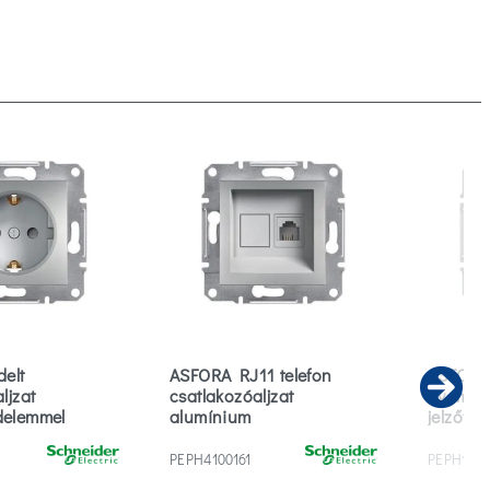
delt
ASFORA RJ11 telefon
ASFORA 
ljzat
csatlakozóaljzat
nyomók
Ne
delemmel
alumínium
jelzőfén
alumín
PEPH4100161
PEPH1800