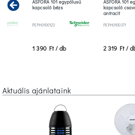
ólusú
ASFORA 101 egypólusú
ASFORA 101 e
zs
kapcsoló bézs
kapcsoló csav
Previous
antracit
PEPH0100123
PEPH0100371
1 390 Ft / db
2 319 Ft / d
Aktuális ajánlataink