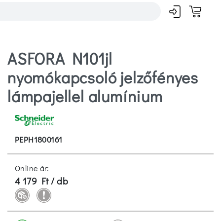
ASFORA N101jl
nyomókapcsoló jelzőfényes
lámpajellel alumínium
PEPH1800161
Online ár:
4 179 Ft / db