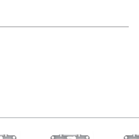
IP védettséghez
IP20
alkalmas:
Készülék szélessége:
71 mm
Készülék magassága:
71 mm
Készülék mélysége:
42 mm
Vonalkód:
3606480728587
Szállítói cikkszám:
EPH1800161