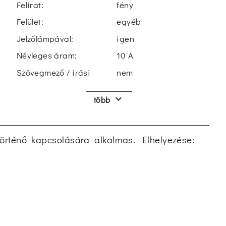
Felirat:
fény
Felület:
egyéb
Jelzőlámpával:
igen
Névleges áram:
10 A
Szövegmező / írási
nem
felület:
keyboard_arrow_down
több
Jelző érintkező:
nem
Anyag minősége:
termoplasztik
Pólusszám:
1
történő kapcsolására alkalmas. Elhelyezése:
Anyag:
műanyag
Rögzítés módja:
körömmel
Igazoló gombok száma:
1
Világítással:
igen
Áttetsző:
nem