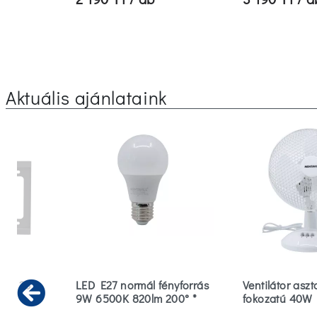
Aktuális ajánlataink
FIX 23
LED E27 normál fényforrás
Ventilátor aszt
9W 6500K 820lm 200° *
fokozatú 40W
Previous