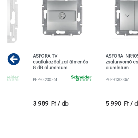
apcsoló
ASFORA TV
ASFORA NR10
csatlakozóaljzat átmenős
zsalunyomó c
Previous
8 dB alumínium
alumínium
PEPH3200361
PEPH1300361
3 989 Ft / db
5 990 Ft / 