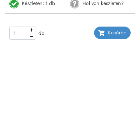
Készleten:
1 db
Hol van készleten?
Kosárba
shopping_cart
db