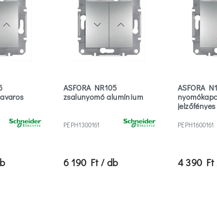
5
ASFORA NR105
ASFORA N1
savaros
zsalunyomó alumínium
nyomókapc
jelzőfénye
PEPH1300161
PEPH1600161
db
6 190 Ft / db
4 390 Ft 