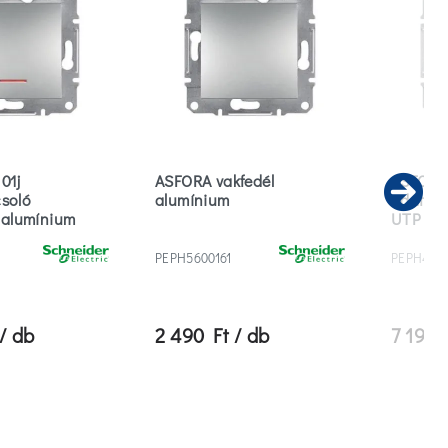
01j
ASFORA vakfedél
ASFORA 
soló
alumínium
adatcsa
Ne
s alumínium
UTP al
PEPH5600161
PEPH4400
/ db
2 490 Ft / db
7 190 