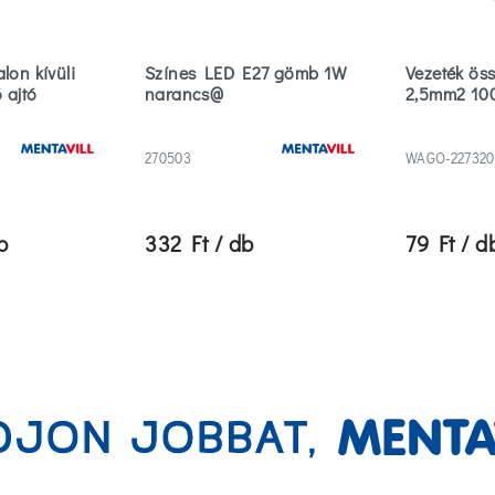
lon kívüli
Színes LED E27 gömb 1W
Vezeték öss
 ajtó
narancs@
2,5mm2 10
270503
WAGO-227320
b
332 Ft / db
79 Ft / d