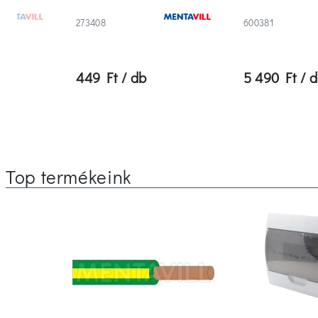
273408
600381
449 Ft / db
5 490 Ft / 
Top termékeink