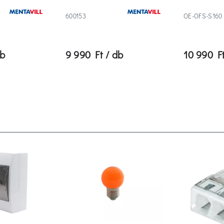
600153
OE-OFS-S160
db
9 990 Ft / db
10 990 Ft