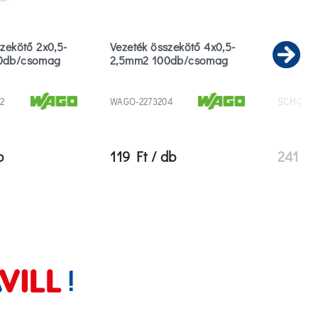
zekötő 2x0,5-
Vezeték összekötő 4x0,5-
Izzó E1
0db/csomag
2,5mm2 100db/csomag
Ne
2
WAGO-2273204
SCH-374
b
119 Ft / db
241 Ft