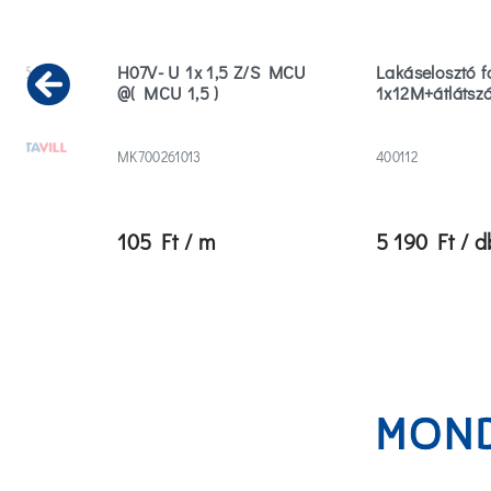
 C 16A
H07V- U 1x 1,5 Z/S MCU
Lakáselosztó fa
@( MCU 1,5 )
1x12M+átlátszó
Previous
MK700261013
400112
105 Ft / m
5 190 Ft / d