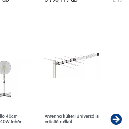
álló 40cm
Antenna kültéri univerzális
LED E27
 40W fehér
erősítő nélkül
9W 400
Ne