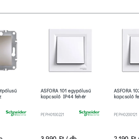
tpólusú
ASFORA 101 egypólusú
ASFORA 102
z
kapcsoló IP44 fehér
kapcsoló f
PEPH0100221
PEPH0200121
b
3 990 Ft / db
2 190 Ft 