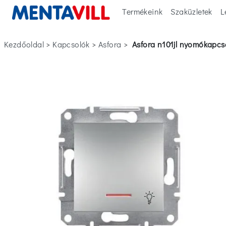
Termékeink
Szaküzletek
L
Kezdőoldal
>
kapcsolók
>
asfora
>
asfora n101jl nyomókapcs