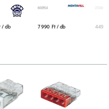
600154
272408
 / db
7 990 Ft / db
449 Ft