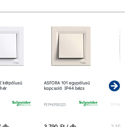
 kétpólusú
ASFORA 101 egypólusú
ASFORA 
ehér
kapcsoló IP44 bézs
kapcsol
Ne
PEPH0100223
PEPH0100
/ db
3 790 Ft / db
2 190 