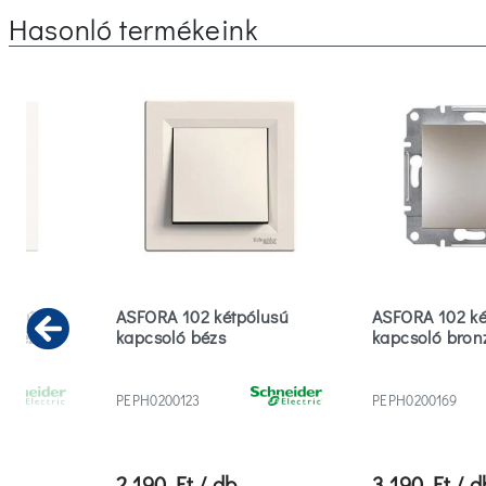
Hasonló termékeink
ólusú
ASFORA 102 kétpólusú
ASFORA 102 ké
s bézs
kapcsoló bézs
kapcsoló bron
Previous
PEPH0200123
PEPH0200169
2 190 Ft / db
3 190 Ft / d