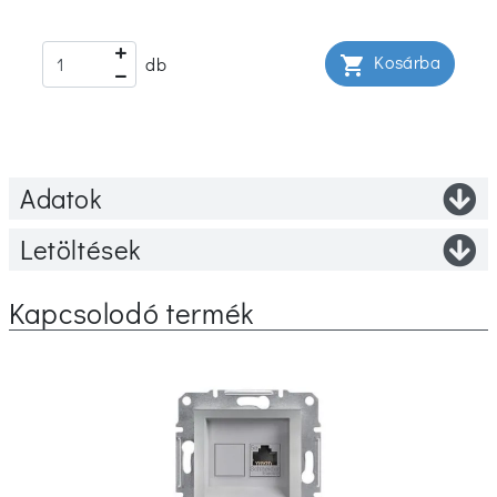
Kosárba
shopping_cart
db
Adatok
Letöltések
Kapcsolodó termék