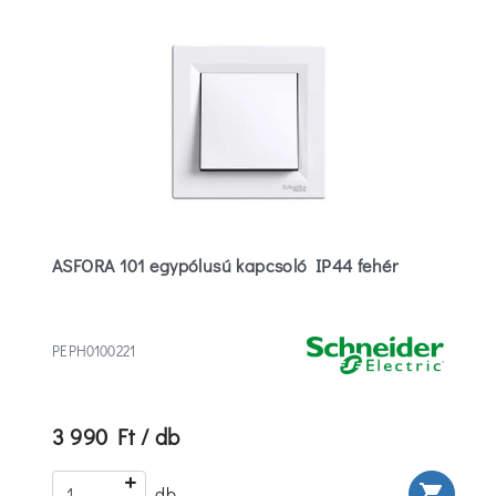
ASFORA 101 egypólusú kapcsoló IP44 fehér
PEPH0100221
3 990 Ft / db
rt
shopping_cart
db