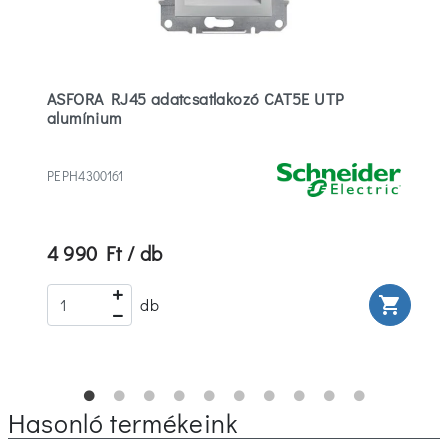
ASFORA RJ45 adatcsatlakozó CAT5E UTP
alumínium
PEPH4300161
4 990 Ft / db
rt
shopping_cart
db
Hasonló termékeink