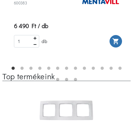
600383
6 490 Ft / db
rt
shopping_cart
db
Top termékeink