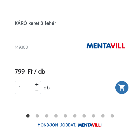
KÁRÓ keret 3 fehér
149300
799 Ft / db
rt
shopping_cart
db