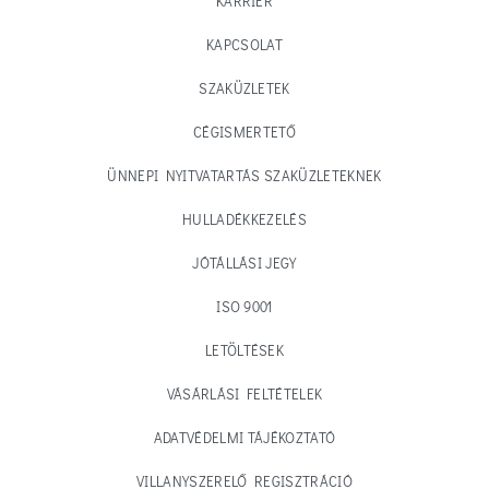
KARRIER
KAPCSOLAT
SZAKÜZLETEK
CÉGISMERTETŐ
ÜNNEPI NYITVATARTÁS SZAKÜZLETEKNEK
HULLADÉKKEZELÉS
JÓTÁLLÁSI JEGY
ISO 9001
LETÖLTÉSEK
VÁSÁRLÁSI FELTÉTELEK
ADATVÉDELMI TÁJÉKOZTATÓ
VILLANYSZERELŐ REGISZTRÁCIÓ