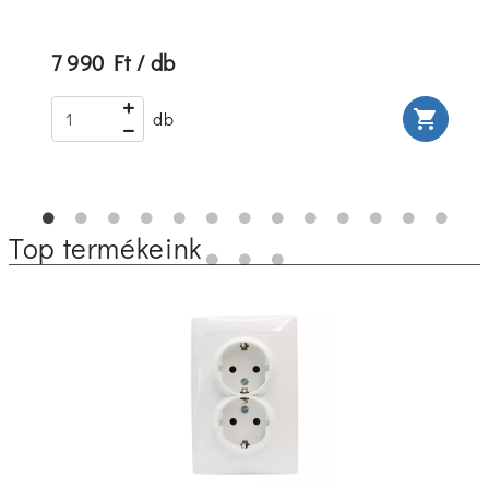
7 990 Ft / db
rt
shopping_cart
db
Top termékeink