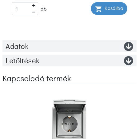
Kosárba
shopping_cart
db
Adatok
Letöltések
Kapcsolodó termék