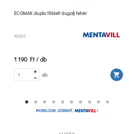
ECOMAX dupla földelt dugalj fehér
160212
1 190 Ft / db
rt
shopping_cart
db