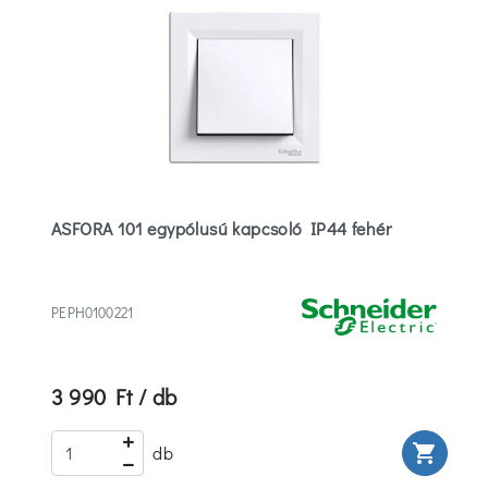
ASFORA 101 egypólusú kapcsoló IP44 fehér
PEPH0100221
3 990 Ft / db
rt
shopping_cart
db