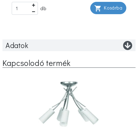
Kosárba
shopping_cart
db
Adatok
Kapcsolodó termék