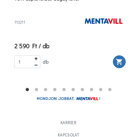
110211
2 590 Ft / db
rt
shopping_cart
db
KARRIER
KAPCSOLAT