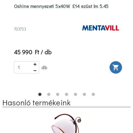
Oshine mennyezeti 5x40W E14 ezüst lm 5.45
703733
45 990 Ft / db
rt
shopping_cart
db
Hasonló termékeink