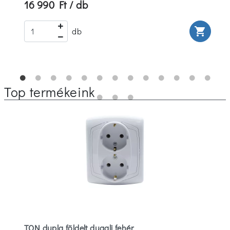
16 990 Ft / db
rt
shopping_cart
db
Top termékeink
TON dupla földelt dugalj fehér