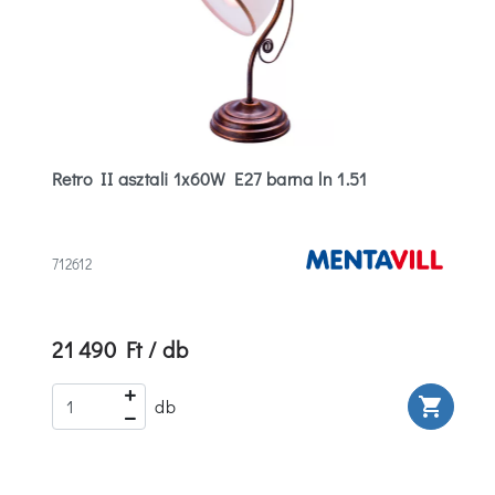
Retro II asztali 1x60W E27 barna ln 1.51
712612
21 490 Ft / db
rt
shopping_cart
db