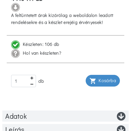
A feltüntetett árak kizárólag a weboldalon leadott
rendelésekre és a készlet erejéig érvényesek!
Készleten:
106 db
Hol van készleten?
Kosárba
shopping_cart
db
Adatok
Leírás