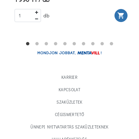
rt
shopping_cart
db
KARRIER
KAPCSOLAT
SZAKÜZLETEK
CÉGISMERTETŐ
ÜNNEPI NYITVATARTÁS SZAKÜZLETEKNEK