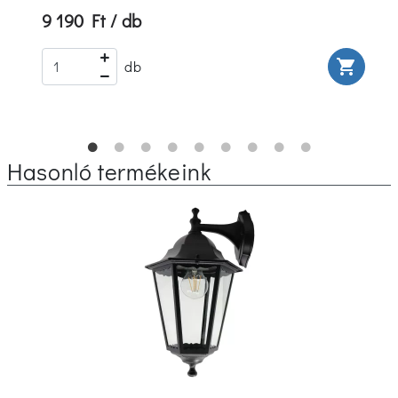
9 190 Ft / db
rt
shopping_cart
db
Hasonló termékeink