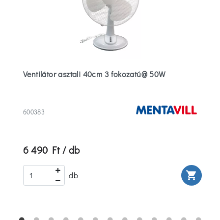
Ventilátor asztali 40cm 3 fokozatú@ 50W
600383
6 490 Ft / db
rt
shopping_cart
db