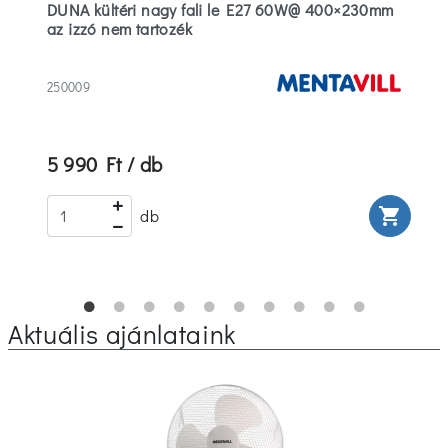
DUNA kültéri nagy fali le E27 60W@ 400×230mm
az izzó nem tartozék
250009
5 990 Ft / db
rt
shopping_cart
db
Aktuális ajánlataink