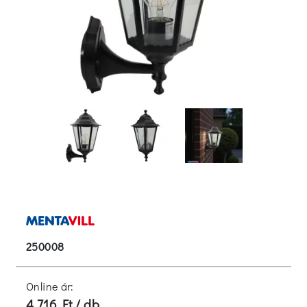
250008
Online ár:
4 716 Ft / db