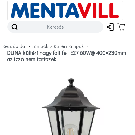
Kezdőoldal
>
lámpák
>
kültéri lámpák
>
DUNA kültéri nagy fali fel E27 60W@ 400×230mm
az izzó nem tartozék