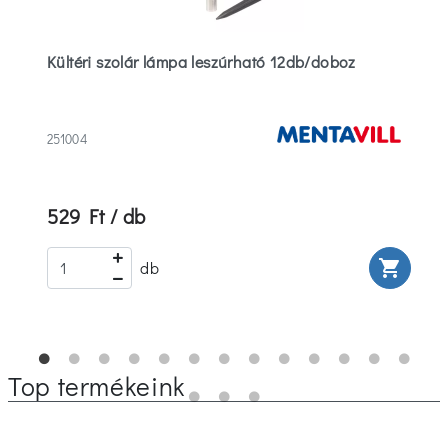
Kültéri szolár lámpa leszúrható 12db/doboz
251004
529 Ft / db
rt
shopping_cart
db
Top termékeink