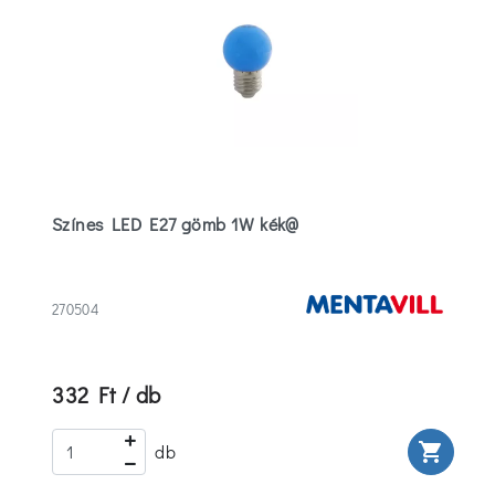
Színes LED E27 gömb 1W kék@
270504
332 Ft / db
rt
shopping_cart
db