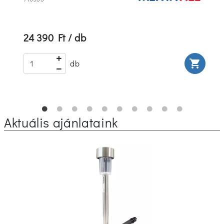
24 390 Ft / db
rt
shopping_cart
db
Aktuális ajánlataink