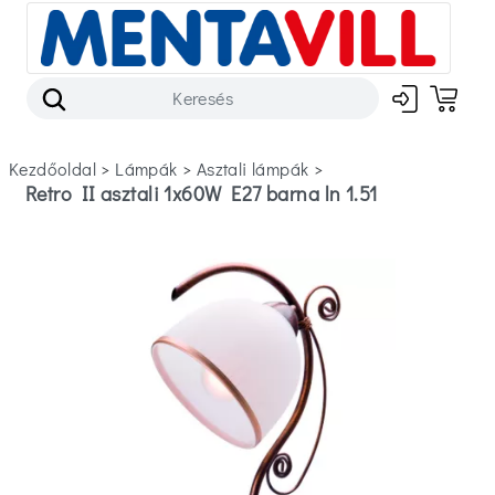
Kezdőoldal
>
lámpák
>
asztali lámpák
>
Retro II asztali 1x60W E27 barna ln 1.51