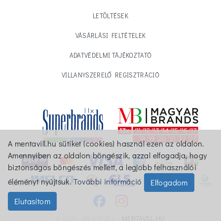
LETÖLTÉSEK
VÁSÁRLÁSI FELTÉTELEK
ADATVÉDELMI TÁJÉKOZTATÓ
VILLANYSZERELŐ REGISZTRÁCIÓ
A mentavill.hu sütiket (cookies) használ ezen az oldalon.
Amennyiben az oldalon böngészik, azzal elfogadja, hogy
biztonságos böngészés mellett, a legjobb felhasználói
éléményt nyújtsuk.
További információ
Elfogadom
Elutasítom
© 2026 - MENTAVILL -
MENTAVILL.HU