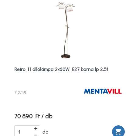
Retro II állólámpa 2x60W E27 barna lp 2.51
712759
70 890 Ft / db
rt
shopping_cart
db