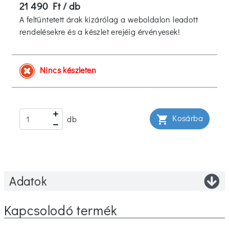
21 490 Ft / db
A feltüntetett árak kizárólag a weboldalon leadott
rendelésekre és a készlet erejéig érvényesek!
Nincs készleten
Kosárba
shopping_cart
db
Adatok
Kapcsolodó termék