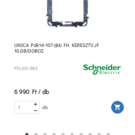
UNICA Pdk14-107 rjkb FH KERESZTV.JF
10.DB/DOBOZ
P50.205.18NZ
6 990 Ft / db
rt
shopping_cart
db