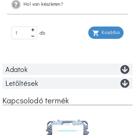
Hol van készleten?
Kosárba
shopping_cart
db
Adatok
Letöltések
Kapcsolodó termék