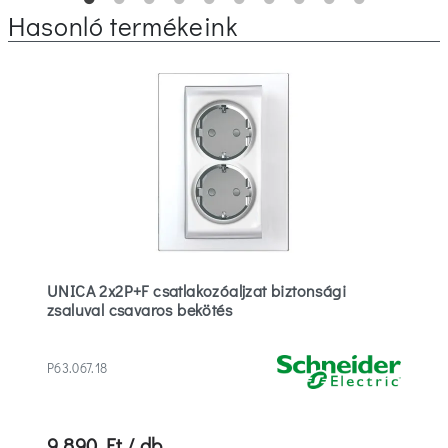
Hasonló termékeink
UNICA 2x2P+F csatlakozóaljzat biztonsági
zsaluval csavaros bekötés
P63.067.18
9 890 Ft / db