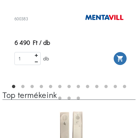
600383
6 490 Ft / db
rt
shopping_cart
db
Top termékeink