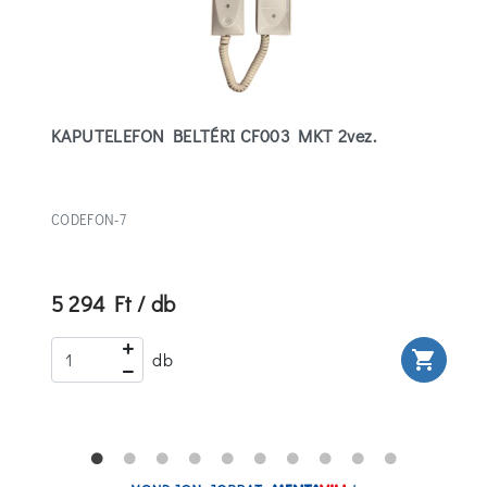
KAPUTELEFON BELTÉRI CF003 MKT 2vez.
CODEFON-7
5 294 Ft / db
rt
shopping_cart
db