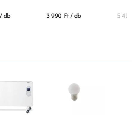
/ db
3 990 Ft / db
5 490 