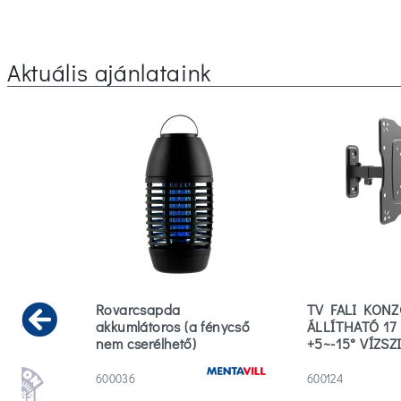
Aktuális ajánlataink
cm
Rovarcsapda
TV FALI KON
ehér
akkumlátoros (a fénycső
ÁLLÍTHATÓ 17
Previous
nem cserélhető)
+5~-15° VÍZSZ
+90~-90°
600036
600124