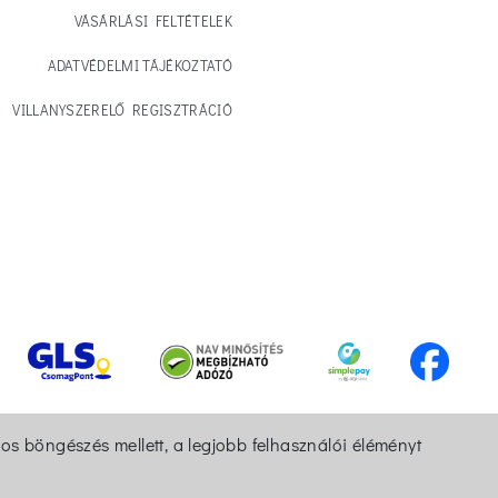
VÁSÁRLÁSI FELTÉTELEK
ADATVÉDELMI TÁJÉKOZTATÓ
VILLANYSZERELŐ REGISZTRÁCIÓ
os böngészés mellett, a legjobb felhasználói éléményt