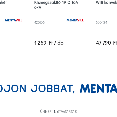
ehér
Kismegszakító 1P C 16A
Wifi konve
6kA
420106
600424
1 269 Ft / db
47 790 Ft
ÜNNEPI NYITVATARTÁS