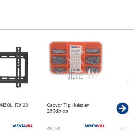
ONZOL FIX 23
Csavar Tipli készlet
Ventilát
260db-os
fokoza
Ne
426402
600381