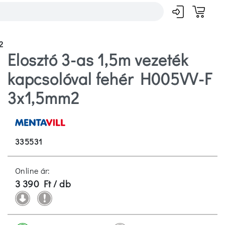
2
Elosztó 3-as 1,5m vezeték
kapcsolóval fehér H005VV-F
3x1,5mm2
335531
Online ár:
3 390 Ft / db