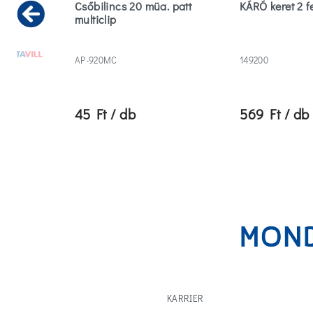
tor
Csőbilincs 20 müa. patt
KÁRÓ keret 2 f
multiclip
Previous
AP-920MC
149200
45 Ft / db
569 Ft / db
KARRIER