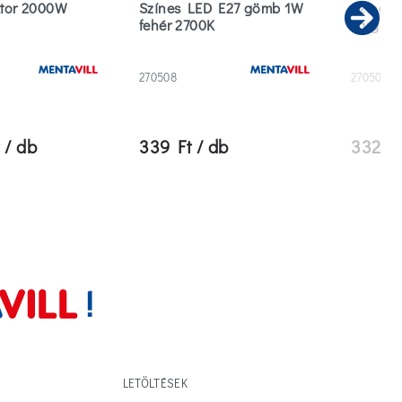
ktor 2000W
Színes LED E27 gömb 1W
Színes
fehér 2700K
sárga@
Ne
270508
270502
 / db
339 Ft / db
332 Ft
LETÖLTÉSEK