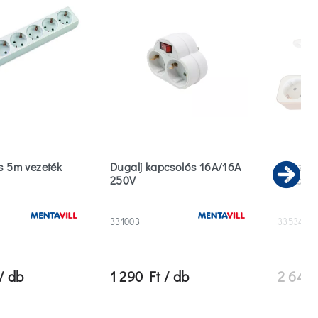
s 5m vezeték
Dugalj kapcsolós 16A/16A
Elosztó 
250V
kapcsol
Ne
331003
335341
/ db
1 290 Ft / db
2 649 