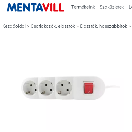
Termékeink
Szaküzletek
L
Kezdőoldal
>
csatlakozók, elosztók
>
elosztók, hosszabbítók