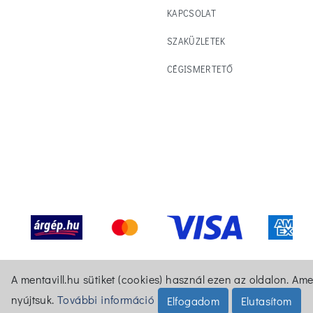
KAPCSOLAT
SZAKÜZLETEK
CÉGISMERTETŐ
A mentavill.hu sütiket (cookies) használ ezen az oldalon. Am
nyújtsuk.
További információ
Elfogadom
Elutasítom