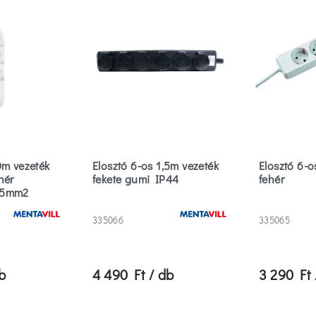
0m vezeték
Elosztó 6-os 1,5m vezeték
Elosztó 6-o
hér
fekete gumi IP44
fehér
,5mm2
335066
335065
b
4 490 Ft / db
3 290 Ft 