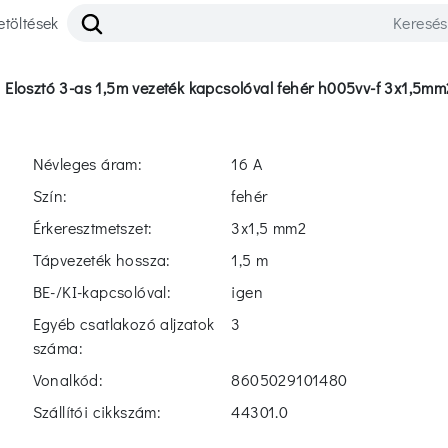
etöltések
>
elosztó 3-as 1,5m vezeték kapcsolóval fehér h005vv-f 3x1,5mm
Névleges áram:
16 A
Szín:
fehér
Érkeresztmetszet:
3x1,5 mm2
Tápvezeték hossza:
1,5 m
BE-/KI-kapcsolóval:
igen
Egyéb csatlakozó aljzatok
3
száma:
Vonalkód:
8605029101480
Szállítói cikkszám:
44301.0