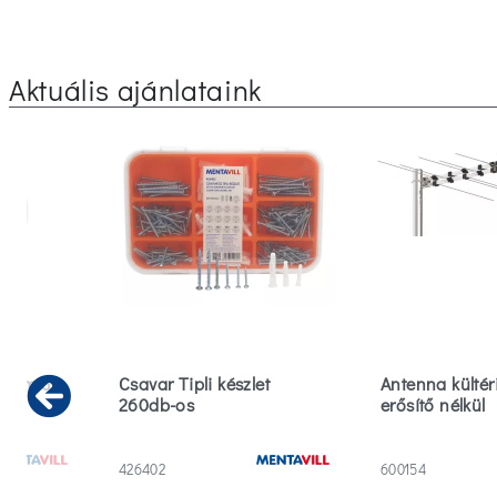
Aktuális ajánlataink
 40cm 3
Csavar Tipli készlet
Antenna kültéri
260db-os
erősítő nélkül
Previous
426402
600154