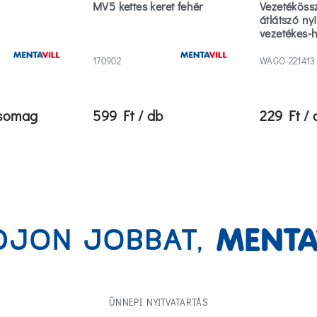
MV5 kettes keret fehér
Vezetéköss
átlátszó ny
vezetékes-
50db/cso
170902
WAGO-221413
csomag
599 Ft / db
229 Ft / 
ÜNNEPI NYITVATARTÁS