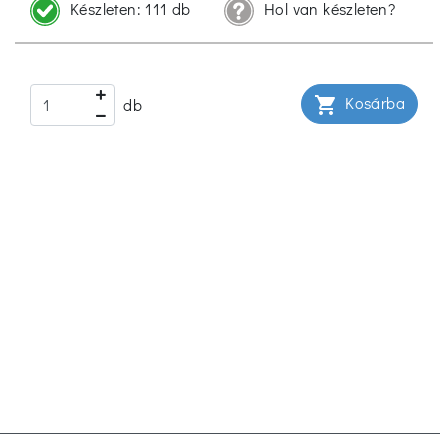
Készleten:
111 db
Hol van készleten?
Kosárba
shopping_cart
db