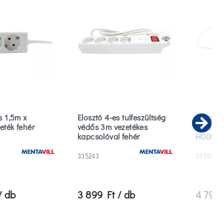
s 1,5m x
Elosztó 4-es tulfeszültség
Elosztó
eték fehér
védős 3m vezetékes
kapcsol
Ne
kapcsolóval fehér
H005VV
335243
335535
/ db
3 899 Ft / db
4 790 