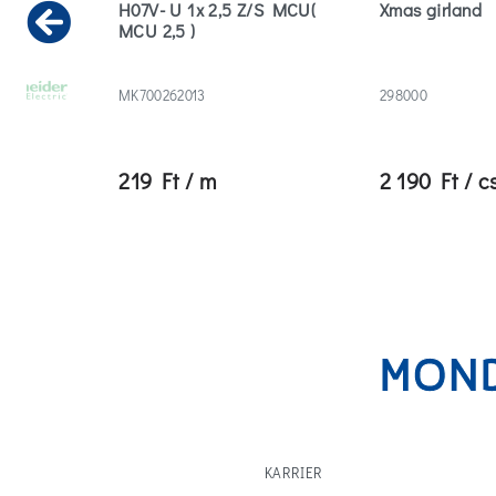
yes
H07V- U 1x 2,5 Z/S MCU(
Xmas girland
MCU 2,5 )
Previous
MK700262013
298000
219 Ft / m
2 190 Ft / 
KARRIER