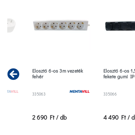
Elosztó 6-os 3m vezeték
Elosztó 6-os 1
fehér
fekete gumi I
Previous
335063
335066
2 690 Ft / db
4 490 Ft / 