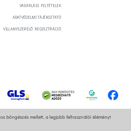
VÁSÁRLÁSI FELTÉTELEK
ADATVÉDELMI TÁJÉKOZTATÓ
VILLANYSZERELŐ REGISZTRÁCIÓ
os böngészés mellett, a legjobb felhasználói éléményt