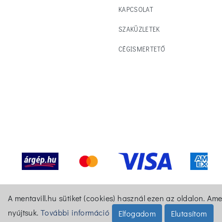
KAPCSOLAT
SZAKÜZLETEK
CÉGISMERTETŐ
A mentavill.hu sütiket (cookies) használ ezen az oldalon. Am
nyújtsuk.
További információ
Elfogadom
Elutasítom