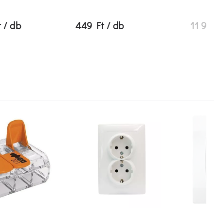
 / db
449 Ft / db
11 990