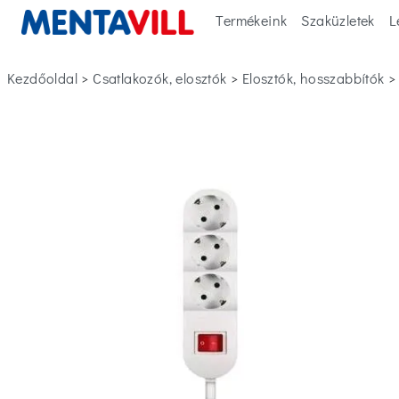
Termékeink
Szaküzletek
L
Kezdőoldal
>
csatlakozók, elosztók
>
elosztók, hosszabbítók