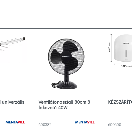
 univerzális
Ventilátor asztali 30cm 3
KÉZSZÁRÍT
fokozatú 40W
600382
600500