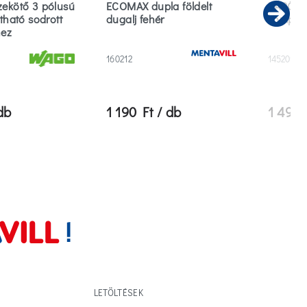
zekötő 3 pólusú
ECOMAX dupla földelt
KÁRÓ fö
itható sodrott
dugalj fehér
komplett
Ne
hez
mag
160212
1452010
db
1 190 Ft / db
1 490 
LETÖLTÉSEK