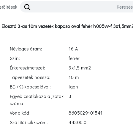
etöltések
>
elosztó 3-as 10m vezeték kapcsolóval fehér h005vv-f 3x1,5mm
Névleges áram:
16 A
Szín:
fehér
Érkeresztmetszet:
3x1,5 mm2
Tápvezeték hossza:
10 m
BE-/KI-kapcsolóval:
igen
Egyéb csatlakozó aljzatok
3
száma:
Vonalkód:
8605029101541
Szállítói cikkszám:
44306.0