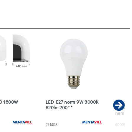
Ó 1800W
LED E27 norm 9W 3000K
Rovarc
820lm 200° *
akkumlá
Ne
nem cse
271408
600036