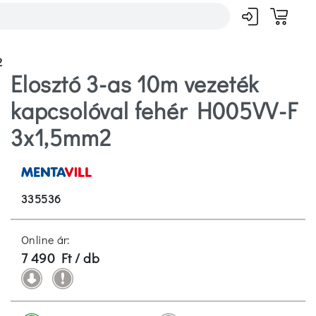
2
Elosztó 3-as 10m vezeték
kapcsolóval fehér H005VV-F
3x1,5mm2
335536
Online ár:
7 490 Ft / db