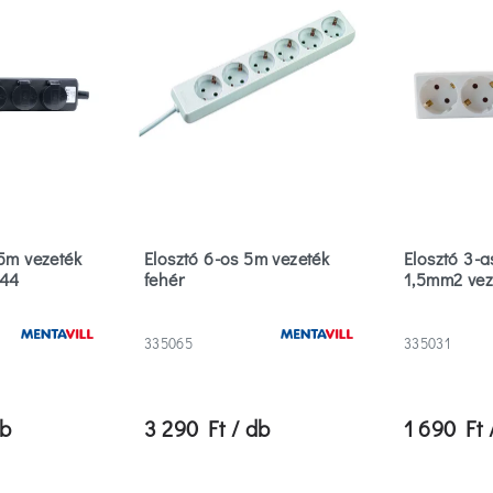
,5m vezeték
Elosztó 6-os 5m vezeték
Elosztó 3-a
P44
fehér
1,5mm2 vez
335065
335031
db
3 290 Ft / db
1 690 Ft 