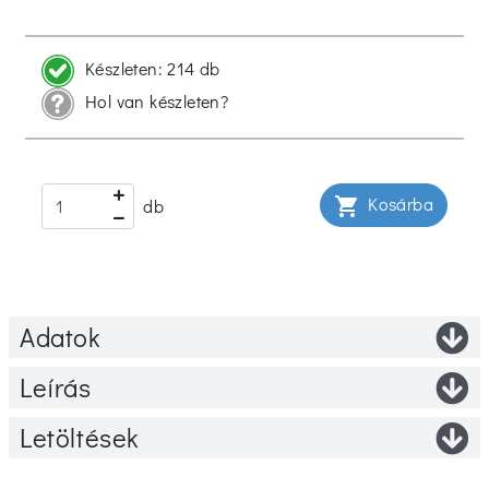
Készleten:
214 db
Hol van készleten?
Kosárba
shopping_cart
db
Adatok
Leírás
Letöltések