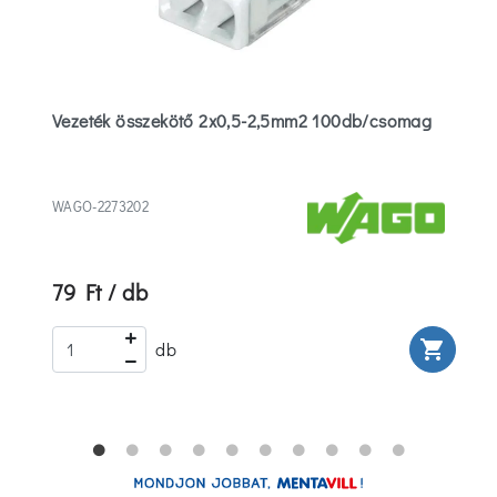
Vezeték összekötő 2x0,5-2,5mm2 100db/csomag
WAGO-2273202
79 Ft / db
rt
shopping_cart
db