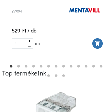
251004
529 Ft / db
rt
shopping_cart
db
Top termékeink