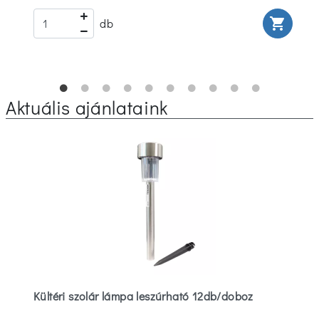
rt
shopping_cart
db
Aktuális ajánlataink
Kültéri szolár lámpa leszúrható 12db/doboz