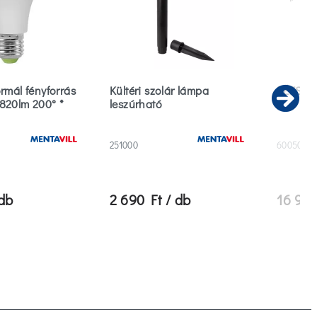
rmál fényforrás
Kültéri szolár lámpa
KÉZSZÁ
820lm 200° *
leszúrható
Ne
251000
600500
 db
2 690 Ft / db
16 990