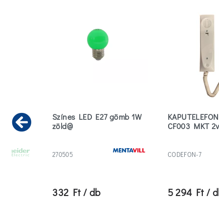
elt
Színes LED E27 gömb 1W
KAPUTELEFON
zöld@
CF003 MKT 2v
Previous
270505
CODEFON-7
332 Ft / db
5 294 Ft / 