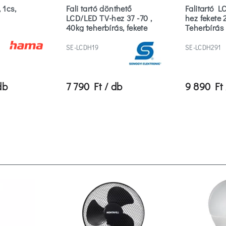
 1cs,
Fali tartó dönthető
Falitartó L
LCD/LED TV-hez 37 -70 ,
hez fekete 
40kg teherbírás, fekete
Teherbírás
SE-LCDH19
SE-LCDH291
db
7 790 Ft / db
9 890 Ft 