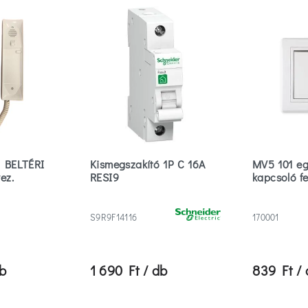
 BELTÉRI
Kismegszakító 1P C 16A
MV5 101 e
ez.
RESI9
kapcsoló f
S9R9F14116
170001
db
1 690 Ft / db
839 Ft /