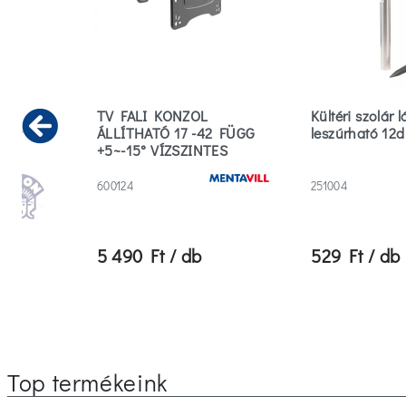
cm
TV FALI KONZOL
Kültéri szolár
ehér
ÁLLÍTHATÓ 17 -42 FÜGG
leszúrható 12
Previous
+5~-15° VÍZSZINTES
+90~-90°
600124
251004
5 490 Ft / db
529 Ft / db
Top termékeink