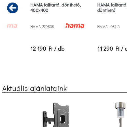
HAMA falitartó, dönthető,
HAMA falitartó,
35kg
400x400
dönthető
Previous
HAMA-220808
HAMA-108715
12 190 Ft / db
11 290 Ft / 
Aktuális ajánlataink