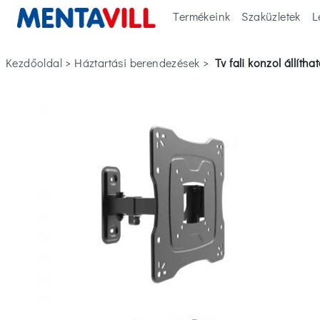
Termékeink
Szaküzletek
L
Kezdőoldal
>
háztartási berendezések
>
tv fali konzol állít