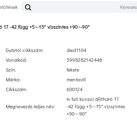
etöltések
ható 17 -42 függ +5~-15° vízszintes +90~-90°
Gyártói cikkszám:
dwd1104
Vonalkód:
5998282142448
Szín:
fekete
Márka:
mentavill
Cikkszám:
600124
tv fali konzol állítható 17
Megnevezés teljes név:
-42 függ +5~-15° vízszintes
+90~-90°