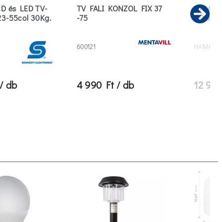
CD és LED TV-
TV FALI KONZOL FIX 37
HAMA F
23-55col 30Kg.
-75
DÖNTHE
Ne
600121
HAMA-10
/ db
4 990 Ft / db
12 990