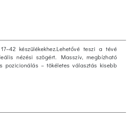
ol 17–42 készülékekhez.Lehetővé teszi a tévé
deális nézési szögért. Masszív, megbízható
s pozicionálás – tökéletes választás kisebb