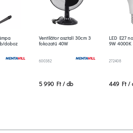
 lámpa
Ventilátor asztali 30cm 3
LED E27 no
db/doboz
fokozatú 40W
9W 4000K 
600382
272408
5 990 Ft / db
449 Ft /