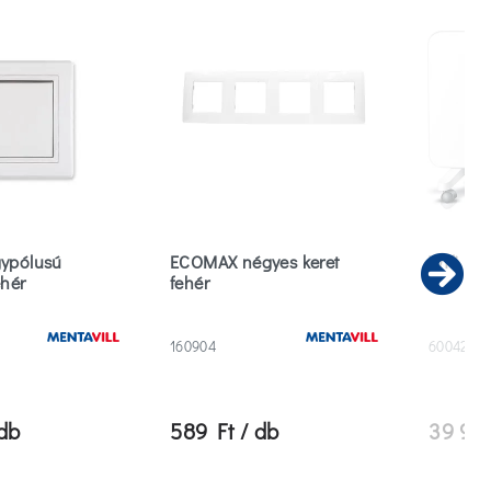
gypólusú
ECOMAX négyes keret
Wifi ko
ehér
fehér
Ne
160904
600422
 db
589 Ft / db
39 990