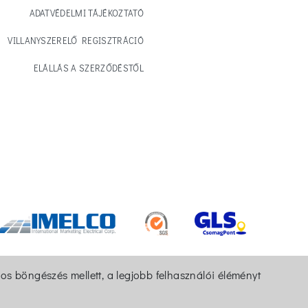
ADATVÉDELMI TÁJÉKOZTATÓ
VILLANYSZERELŐ REGISZTRÁCIÓ
ELÁLLÁS A SZERZŐDÉSTŐL
os böngészés mellett, a legjobb felhasználói éléményt