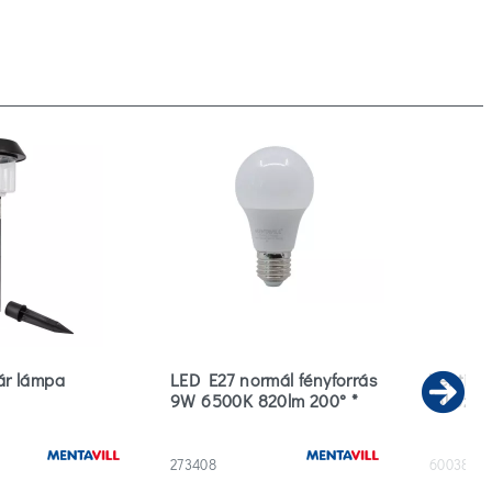
lár lámpa
LED E27 normál fényforrás
Ventilát
9W 6500K 820lm 200° *
fokoza
Ne
273408
600383