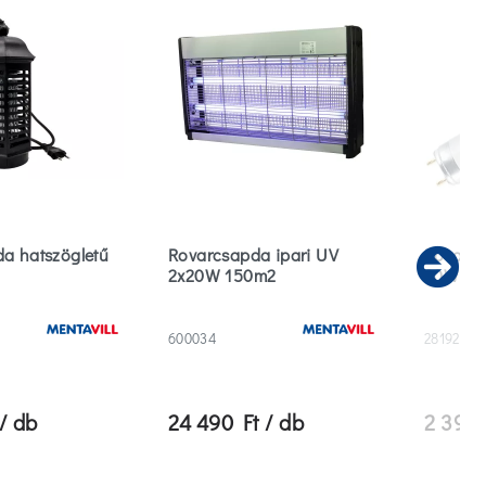
a hatszögletű
Rovarcsapda ipari UV
Rovarcs
2x20W 150m2
20W T8
Ne
600034
281920
/ db
24 490 Ft / db
2 390 