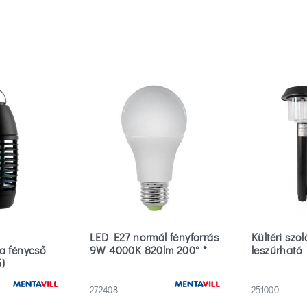
LED E27 normál fényforrás
Kültéri szo
a fénycső
9W 4000K 820lm 200° *
leszúrható
)
272408
251000