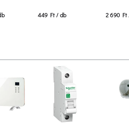
db
449 Ft / db
2 690 Ft 