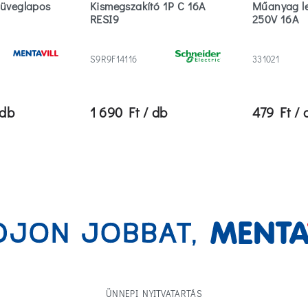
 üveglapos
Kismegszakító 1P C 16A
Műanyag le
RESI9
250V 16A
S9R9F14116
331021
 db
1 690 Ft / db
479 Ft / 
ÜNNEPI NYITVATARTÁS