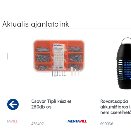
Aktuális ajánlataink
 30cm 3
Csavar Tipli készlet
Rovarcsapda
260db-os
akkumlátoros (
Previous
nem cserélhető
426402
600036