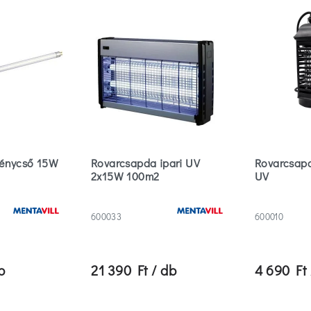
fénycső 15W
Rovarcsapda ipari UV
Rovarcsapd
2x15W 100m2
UV
600033
600010
b
21 390 Ft / db
4 690 Ft 