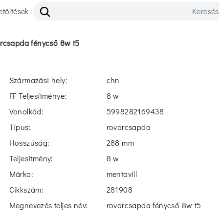
etöltések
arcsapda fénycső 8w t5
Származási hely:
chn
FF Teljesítménye:
8 w
Vonalkód:
5998282169438
Típus:
rovarcsapda
Hosszúság:
288 mm
Teljesítmény:
8 w
Márka:
mentavill
Cikkszám:
281908
Megnevezés teljes név:
rovarcsapda fénycső 8w t5