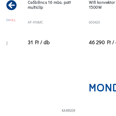
Csőbilincs 16 müa. patt
Wifi konvektor
multiclip
1500W
Previous
AP-916MC
600426
omag
31 Ft / db
46 290 Ft /
KARRIER