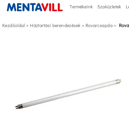
Termékeink
Szaküzletek
L
Kezdőoldal
>
háztartási berendezések
>
rovarcsapda
>
rov