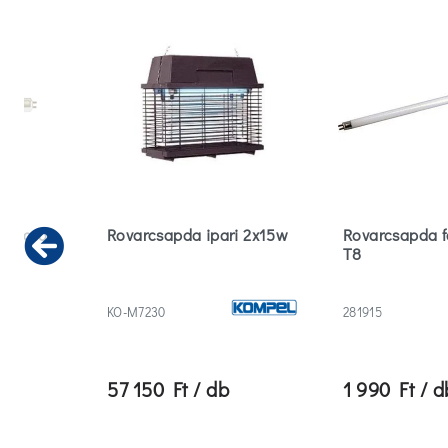
énycső
Rovarcsapda ipari 2x15w
Rovarcsapda 
T8
Previous
KO-M7230
281915
57 150 Ft / db
1 990 Ft / d