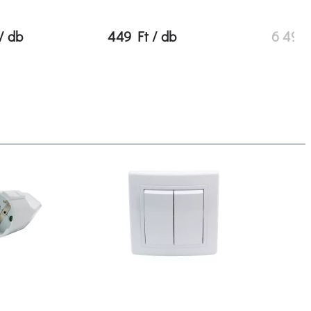
/ db
449 Ft / db
6 490 