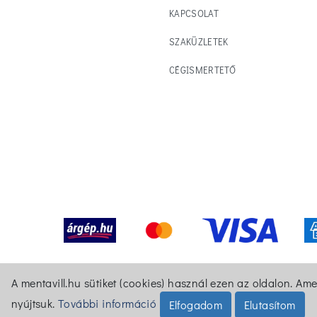
KAPCSOLAT
SZAKÜZLETEK
CÉGISMERTETŐ
A mentavill.hu sütiket (cookies) használ ezen az oldalon. Am
nyújtsuk.
További információ
Elfogadom
Elutasítom