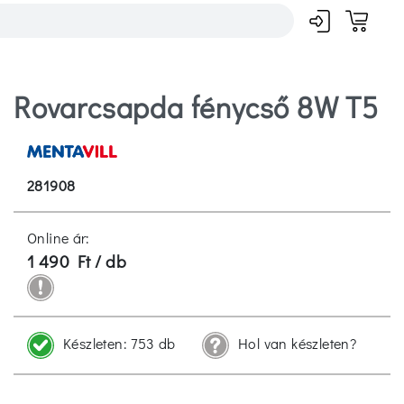
Rovarcsapda fénycső 8W T5
281908
Online ár:
1 490 Ft / db
Készleten:
753 db
Hol van készleten?