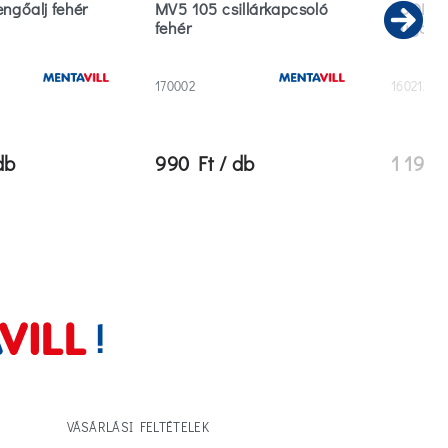
ngőalj fehér
MV5 105 csillárkapcsoló
ECOMAX 
fehér
dugalj f
Ne
170002
160212
db
990 Ft / db
1 190 
VÁSÁRLÁSI FELTÉTELEK