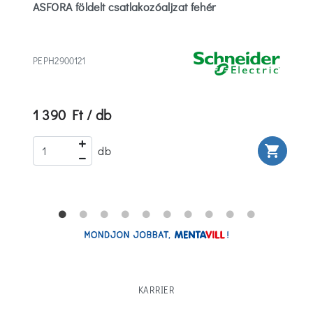
ASFORA földelt csatlakozóaljzat fehér
PEPH2900121
1 390 Ft / db
rt
shopping_cart
db
KARRIER