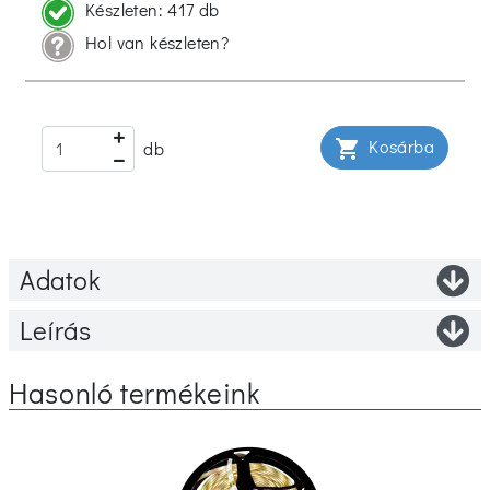
Készleten:
417 db
Hol van készleten?
Kosárba
shopping_cart
db
Adatok
Leírás
Hasonló termékeink