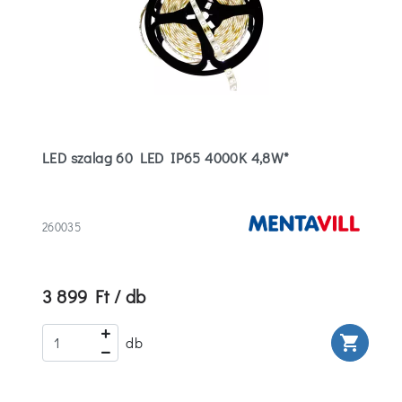
LED szalag 60 LED IP65 4000K 4,8W*
260035
3 899 Ft / db
rt
shopping_cart
db