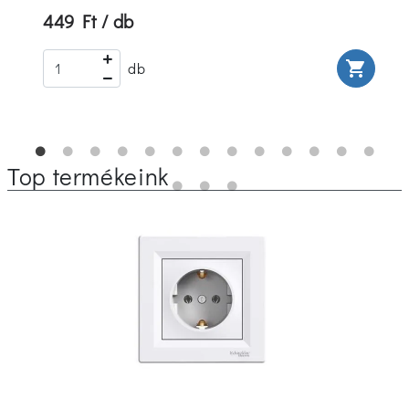
449 Ft / db
rt
shopping_cart
db
Top termékeink