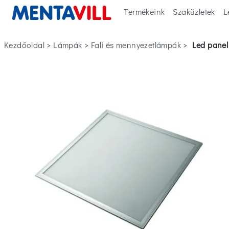
Termékeink
Szaküzletek
L
Kezdőoldal
>
lámpák
>
fali és mennyezetlámpák
>
led pan