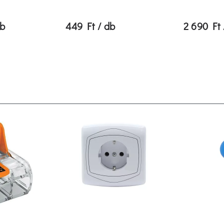
db
449 Ft / db
2 690 Ft 