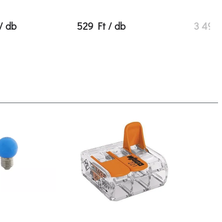
/ db
529 Ft / db
3 490 