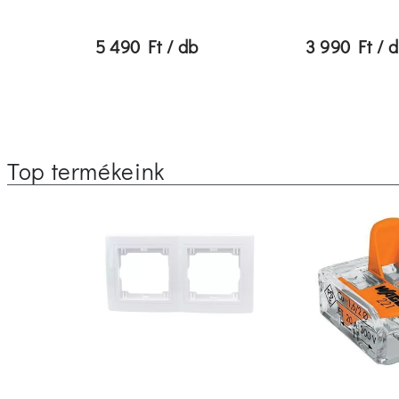
5 490 Ft / db
3 990 Ft / 
Top termékeink