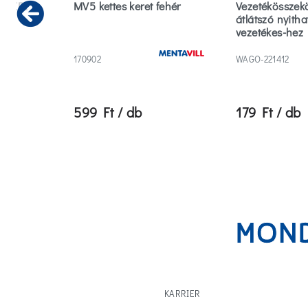
LTÉRI
MV5 kettes keret fehér
Vezetékösszek
átlátszó nyitha
Previous
vezetékes-hez
100db/csoma
170902
WAGO-221412
599 Ft / db
179 Ft / db
KARRIER