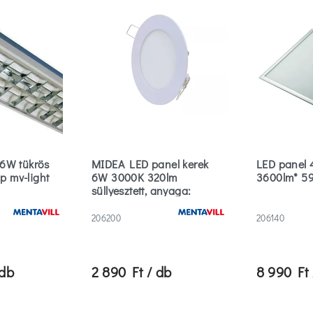
6W tükrös
MIDEA LED panel kerek
LED panel
 p mv-light
6W 3000K 320lm
3600lm* 5
süllyesztett, anyaga:
alumínium
206200
206140
 db
2 890 Ft / db
8 990 Ft 