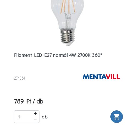
Filament LED E27 normál 4W 2700K 360°
271351
789 Ft / db
rt
shopping_cart
db