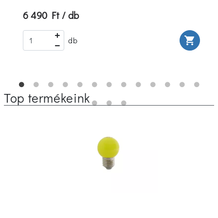
6 490 Ft / db
rt
shopping_cart
db
Top termékeink