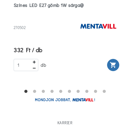
Színes LED E27 gömb 1W sárga@
270502
332 Ft / db
rt
shopping_cart
db
KARRIER