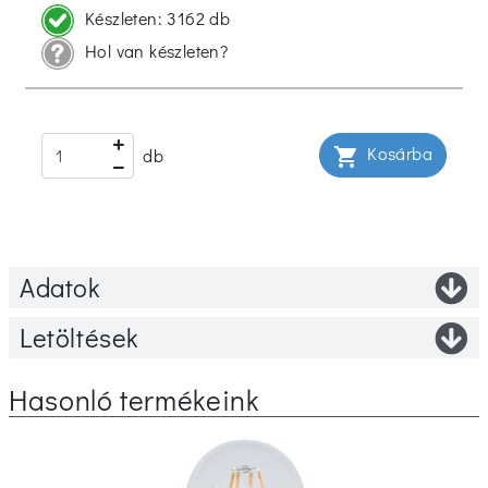
Készleten:
3162 db
Hol van készleten?
Kosárba
shopping_cart
db
Adatok
Letöltések
Hasonló termékeink