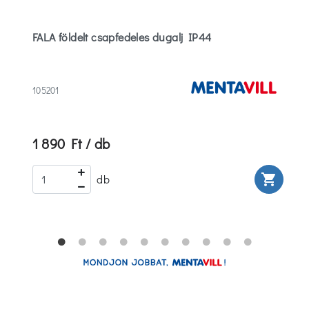
FALA földelt csapfedeles dugalj IP44
105201
1 890 Ft / db
rt
shopping_cart
db