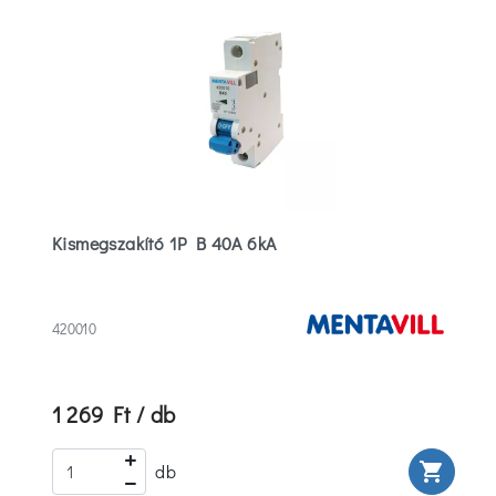
Kismegszakító 1P B 40A 6kA
420010
1 269 Ft / db
rt
shopping_cart
db