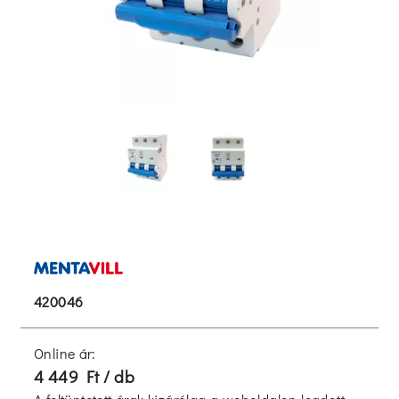
420046
Online ár:
4 449 Ft / db