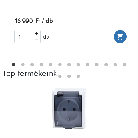
16 990 Ft / db
rt
shopping_cart
db
Top termékeink