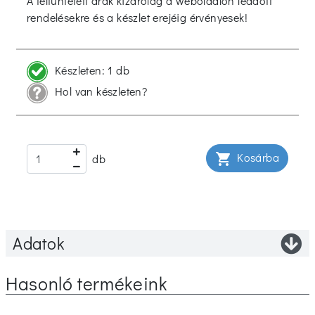
A feltüntetett árak kizárólag a weboldalon leadott
rendelésekre és a készlet erejéig érvényesek!
Készleten:
1 db
Hol van készleten?
Kosárba
shopping_cart
db
Adatok
Hasonló termékeink