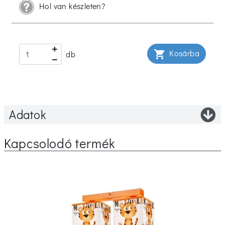
Hol van készleten?
Kosárba
shopping_cart
db
Adatok
Kapcsolodó termék