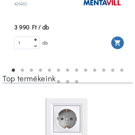
426402
3 990 Ft / db
rt
shopping_cart
db
Top termékeink