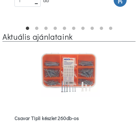
rt
shopping_cart
db
Aktuális ajánlataink
Csavar Tipli készlet 260db-os