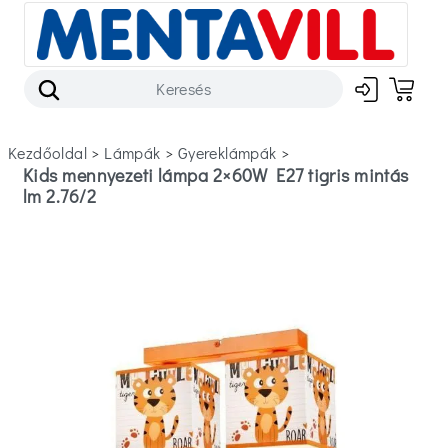
Kezdőoldal
>
lámpák
>
gyereklámpák
>
Kids mennyezeti lámpa 2×60W E27 tigris mintás
lm 2.76/2