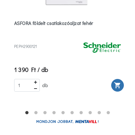
ASFORA földelt csatlakozóaljzat fehér
PEPH2900121
1 390 Ft / db
rt
shopping_cart
db