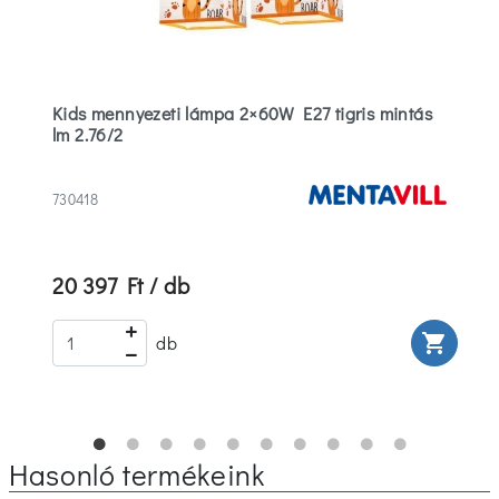
Kids mennyezeti lámpa 2×60W E27 tigris mintás
lm 2.76/2
730418
20 397 Ft / db
rt
shopping_cart
db
Hasonló termékeink