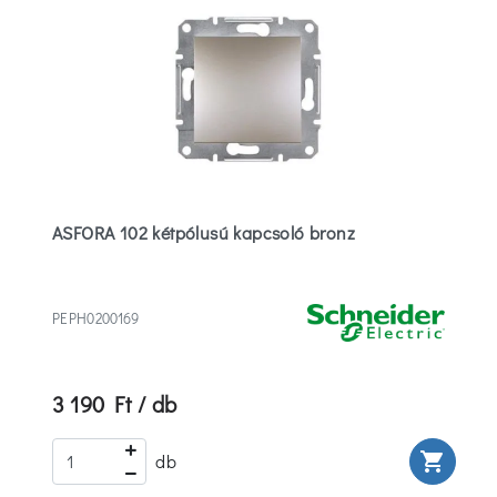
ASFORA 102 kétpólusú kapcsoló bronz
PEPH0200169
3 190 Ft / db
rt
shopping_cart
db