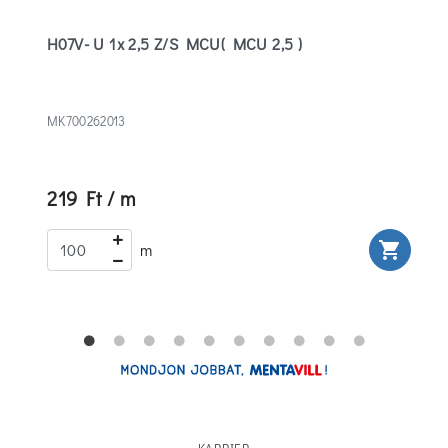
H07V- U 1x 2,5 Z/S MCU( MCU 2,5 )
MK700262013
219 Ft / m
rt
shopping_cart
m