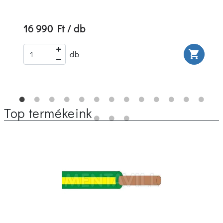
16 990 Ft / db
rt
shopping_cart
db
Top termékeink