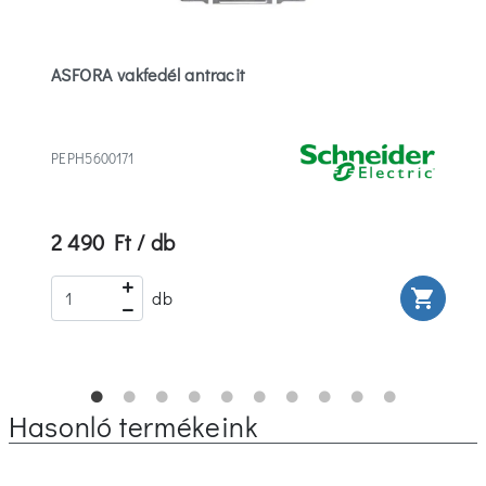
ASFORA vakfedél antracit
PEPH5600171
2 490 Ft / db
rt
shopping_cart
db
Hasonló termékeink