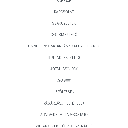
KARRIER
KAPCSOLAT
SZAKÜZLETEK
CÉGISMERTETŐ
ÜNNEPI NYITVATARTÁS SZAKÜZLETEKNEK
HULLADÉKKEZELÉS
JÓTÁLLÁSI JEGY
ISO 9001
LETÖLTÉSEK
VÁSÁRLÁSI FELTÉTELEK
ADATVÉDELMI TÁJÉKOZTATÓ
VILLANYSZERELŐ REGISZTRÁCIÓ