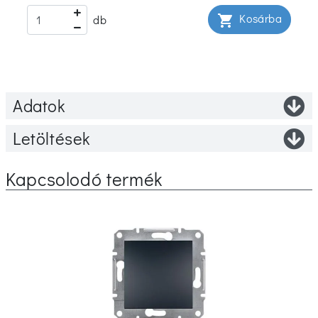
Kosárba
shopping_cart
db
Adatok
Letöltések
Kapcsolodó termék