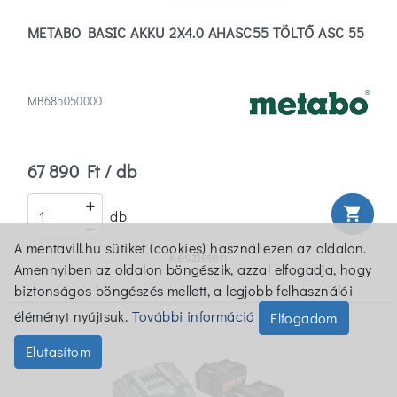
METABO BASIC AKKU 2X4.0 AHASC55 TÖLTŐ ASC 55
MB685050000
67 890 Ft / db
shopping_cart
db
A mentavill.hu sütiket (cookies) használ ezen az oldalon.
Készleten
Amennyiben az oldalon böngészik, azzal elfogadja, hogy
biztonságos böngészés mellett, a legjobb felhasználói
éléményt nyújtsuk.
További információ
Elfogadom
Elutasítom