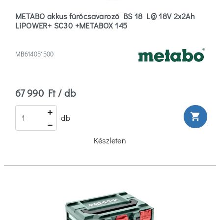
METABO akkus fúrócsavarozó BS 18 L@ 18V 2x2Ah
LiPOWER+ SC30 +METABOX 145
MB614051500
67 990 Ft / db
shopping_cart
db
Készleten