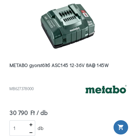
METABO gyorstöltő ASC145 12-36V 8A@ 145W
MB627378000
30 790 Ft / db
shopping_cart
db