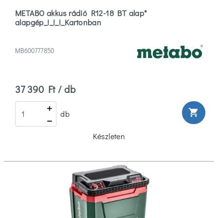
(27)
METABO akkus rádió R12-18 BT alap*
alapgép_!_!_!_Kartonban
Típus
MB600777850
Akkumulátor
(1)
37 390 Ft / db
Falhoronymarók
(1)
shopping_cart
db
Porszívó
Készleten
(3)
Anyag
Fém/műanyag
(2)