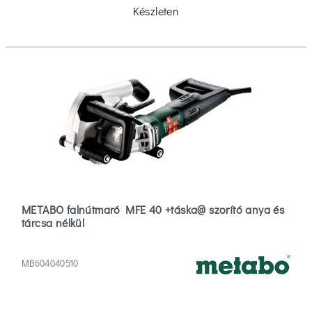
Készleten
METABO falnútmaró MFE 40 +táska@ szorító anya és
tárcsa nélkül
MB604040510