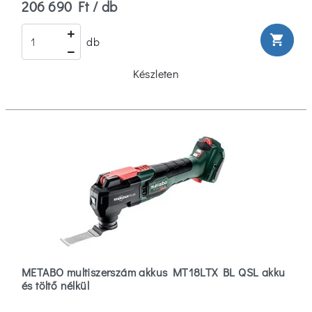
206 690 Ft / db
shopping_cart
db
Készleten
METABO multiszerszám akkus MT18LTX BL QSL akku
és töltő nélkül