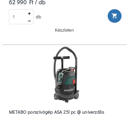
62 990 Ft / db
shopping_cart
db
Készleten
METABO porszívógép ASA 25l pc @ univerzális