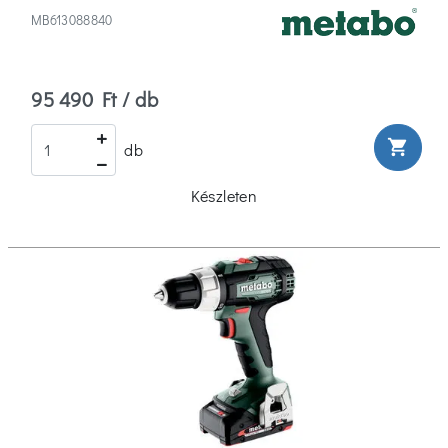
MB613088840
95 490 Ft / db
shopping_cart
db
Készleten