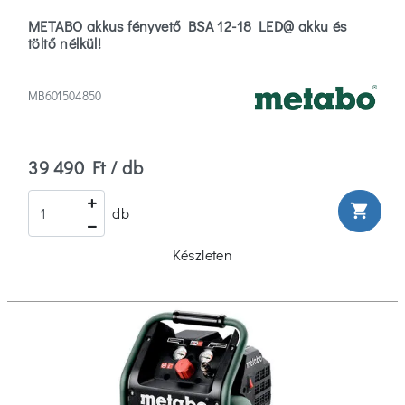
METABO akkus fényvető BSA 12-18 LED@ akku és
töltő nélkül!
MB601504850
39 490 Ft / db
shopping_cart
db
Készleten