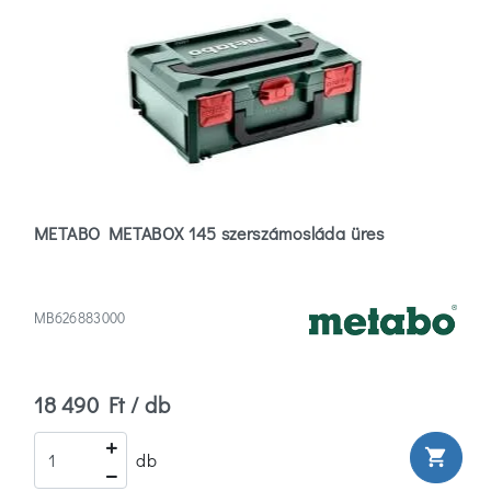
METABO METABOX 145 szerszámosláda üres
MB626883000
18 490 Ft / db
shopping_cart
db