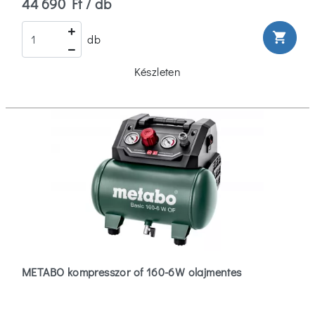
44 690 Ft / db
shopping_cart
db
Készleten
METABO kompresszor of 160-6W olajmentes