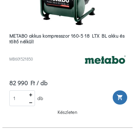
METABO akkus kompresszor 160-5 18 LTX BL akku és
töltő nélkül!
MB601521850
82 990 Ft / db
shopping_cart
db
Készleten