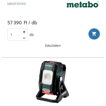
MB601501000
57 390 Ft / db
shopping_cart
db
Készleten