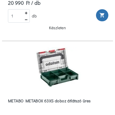
20 990 Ft / db
shopping_cart
db
Készleten
METABO METABOX 63XS doboz átlátszó üres