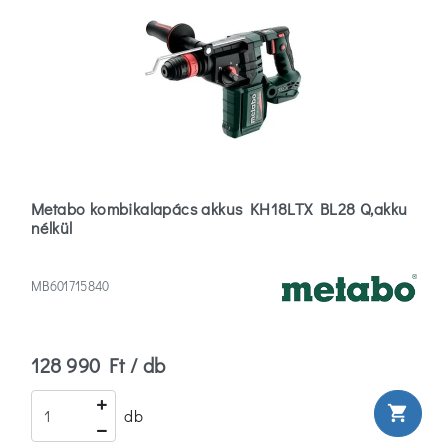
Metabo kombikalapács akkus KH18LTX BL28 Q,akku
nélkül
MB601715840
128 990 Ft / db
shopping_cart
db