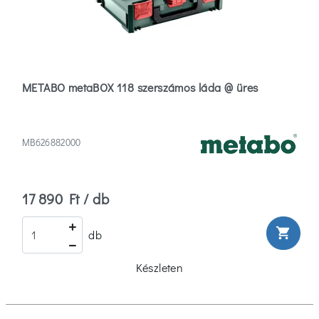
METABO metaBOX 118 szerszámos láda @ üres
MB626882000
17 890 Ft / db
shopping_cart
db
Készleten