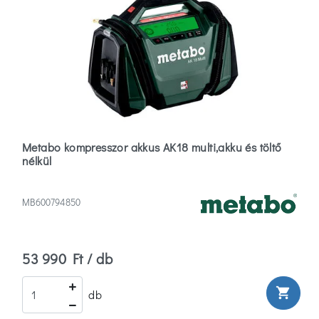
Metabo kompresszor akkus AK18 multi,akku és töltő
nélkül
MB600794850
53 990 Ft / db
shopping_cart
db