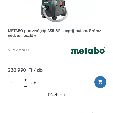
METABO porszívógép ASR 35 l acp @ autom. Száraz-
nedves l osztály
MB602057000
230 990 Ft / db
shopping_cart
db
Készleten