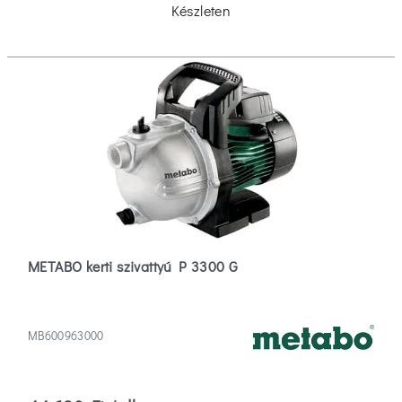
Készleten
METABO kerti szivattyú P 3300 G
MB600963000