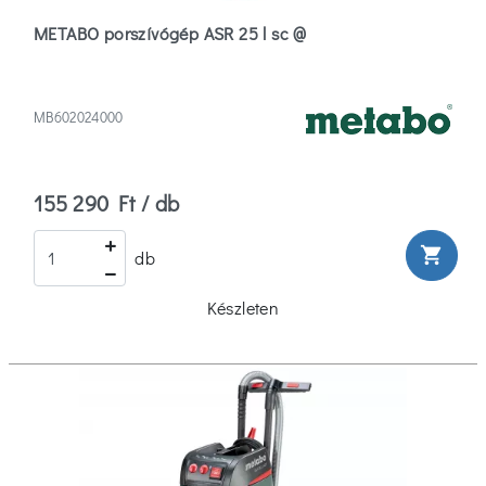
METABO porszívógép ASR 25 l sc @
MB602024000
155 290 Ft / db
shopping_cart
db
Készleten