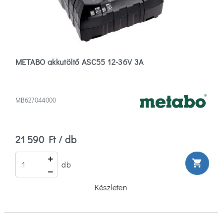
METABO akkutöltő ASC55 12-36V 3A
MB627044000
21 590 Ft / db
shopping_cart
db
Készleten