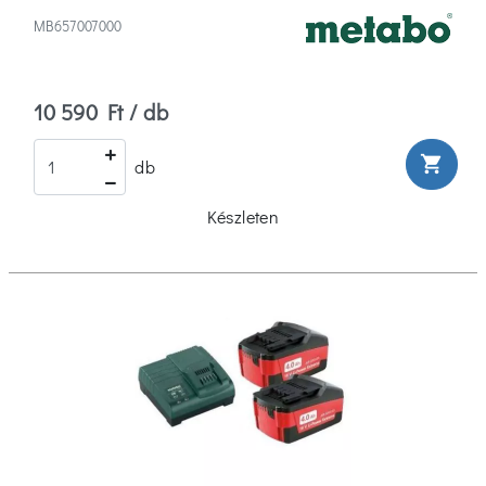
MB657007000
10 590 Ft / db
shopping_cart
db
Készleten