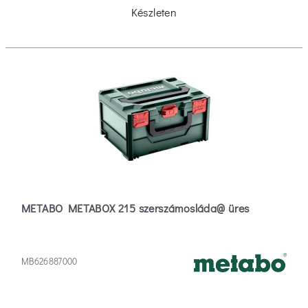
Készleten
METABO METABOX 215 szerszámosláda@ üres
MB626887000