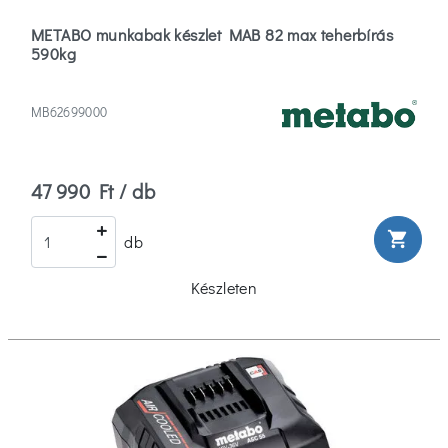
METABO munkabak készlet MAB 82 max teherbírás
590kg
MB62699000
47 990 Ft / db
shopping_cart
db
Készleten