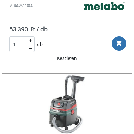
MB602014000
83 390 Ft / db
shopping_cart
db
Készleten