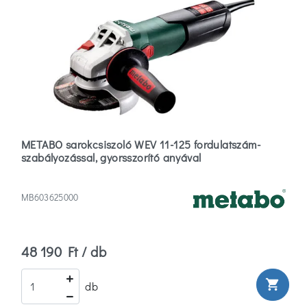
METABO sarokcsiszoló WEV 11-125 fordulatszám-
szabályozással, gyorsszorító anyával
MB603625000
48 190 Ft / db
shopping_cart
db