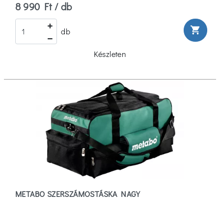
8 990 Ft / db
shopping_cart
db
Készleten
METABO SZERSZÁMOSTÁSKA NAGY