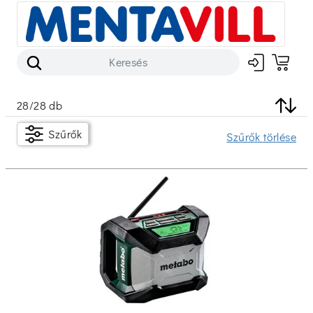
28
/
28
db
Szűrők
Szűrők
Szűrők törlése
Készleten
Ár
Ft
Ft
Márka
Metabo