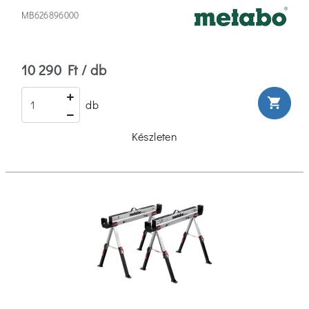
MB626896000
10 290 Ft / db
shopping_cart
db
Készleten