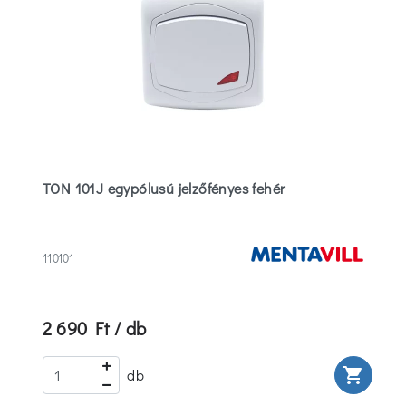
TON 101J egypólusú jelzőfényes fehér
110101
2 690 Ft / db
rt
shopping_cart
db