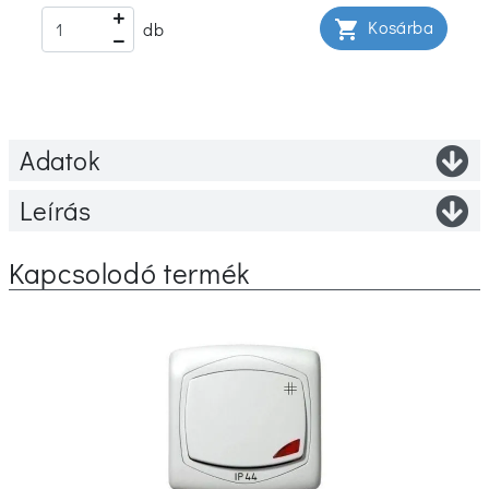
Kosárba
shopping_cart
db
Adatok
Leírás
Kapcsolodó termék