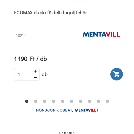
ECOMAX dupla földelt dugalj fehér
160212
1 190 Ft / db
rt
shopping_cart
db
KARRIER