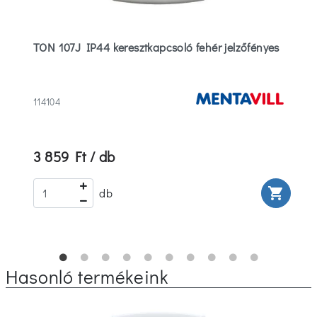
TON 107J IP44 keresztkapcsoló fehér jelzőfényes
114104
3 859 Ft / db
rt
shopping_cart
db
Hasonló termékeink