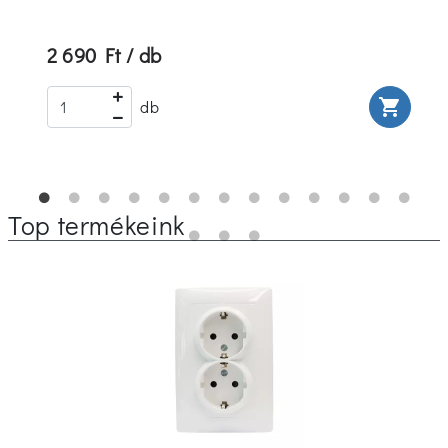
2 690 Ft / db
rt
shopping_cart
db
Top termékeink