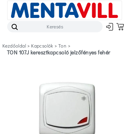
Kezdőoldal
>
kapcsolók
>
ton
>
TON 107J keresztkapcsoló jelzőfényes fehér