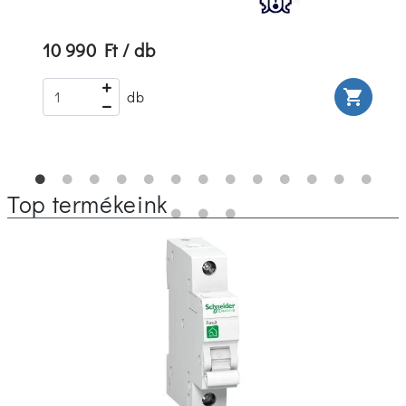
10 990 Ft / db
rt
shopping_cart
db
Top termékeink