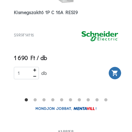
Kismegszakító 1P C 16A RESI9
S9R9F14116
1 690 Ft / db
rt
shopping_cart
db
KARRIER