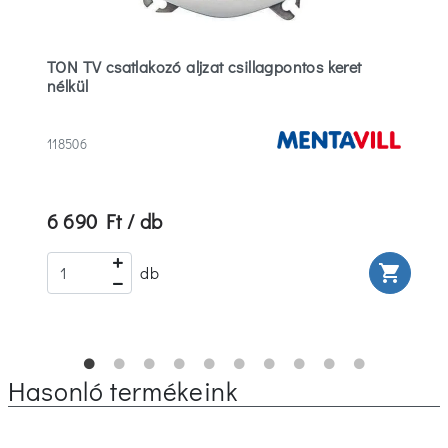
TON TV csatlakozó aljzat csillagpontos keret
nélkül
118506
6 690 Ft / db
rt
shopping_cart
db
Hasonló termékeink