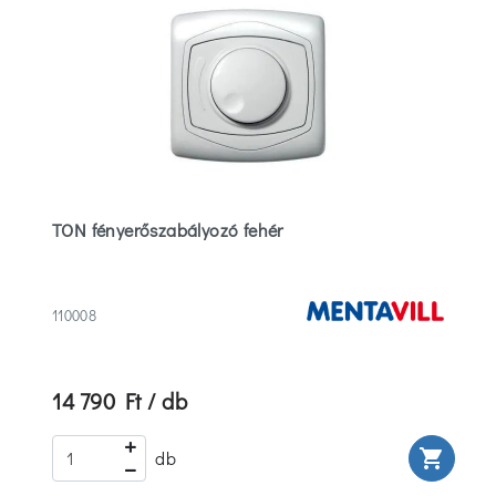
TON fényerőszabályozó fehér
110008
14 790 Ft / db
rt
shopping_cart
db