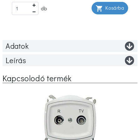
Kosárba
shopping_cart
db
Adatok
Leírás
Kapcsolodó termék