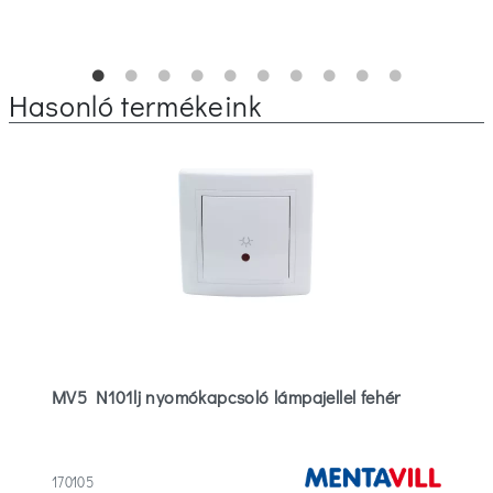
Hasonló termékeink
MV5 N101lj nyomókapcsoló lámpajellel fehér
170105