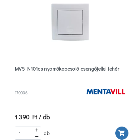
MV5 N101cs nyomókapcsoló csengőjellel fehér
170006
1 390 Ft / db
rt
shopping_cart
db