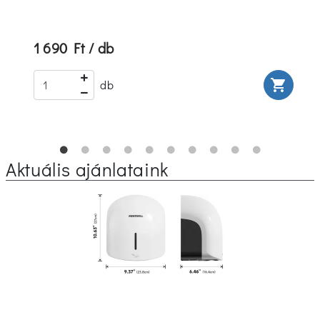
1 690 Ft / db
rt
shopping_cart
db
Aktuális ajánlataink