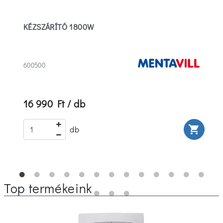
KÉZSZÁRÍTÓ 1800W
600500
16 990 Ft / db
rt
shopping_cart
db
Top termékeink