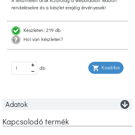
A feltüntetett árak kizárólag a weboldalon leadott
rendelésekre és a készlet erejéig érvényesek!
Készleten:
219 db
Hol van készleten?
Kosárba
shopping_cart
db
Adatok
Kapcsolodó termék