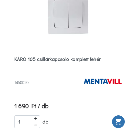
KÁRÓ 105 csillárkapcsoló komplett fehér
1450020
1 690 Ft / db
rt
shopping_cart
db