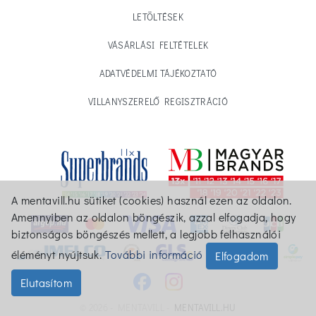
LETÖLTÉSEK
VÁSÁRLÁSI FELTÉTELEK
ADATVÉDELMI TÁJÉKOZTATÓ
VILLANYSZERELŐ REGISZTRÁCIÓ
A mentavill.hu sütiket (cookies) használ ezen az oldalon.
Amennyiben az oldalon böngészik, azzal elfogadja, hogy
biztonságos böngészés mellett, a legjobb felhasználói
éléményt nyújtsuk.
További információ
Elfogadom
Elutasítom
© 2026 - MENTAVILL -
MENTAVILL.HU