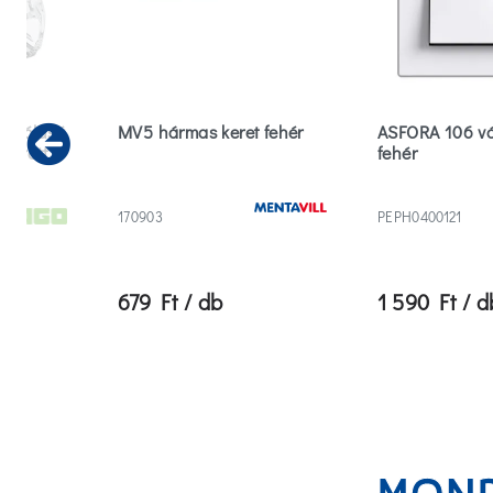
2 pólusú
MV5 hármas keret fehér
ASFORA 106 vá
sodrott
fehér
Previous
170903
PEPH0400121
679 Ft / db
1 590 Ft / d