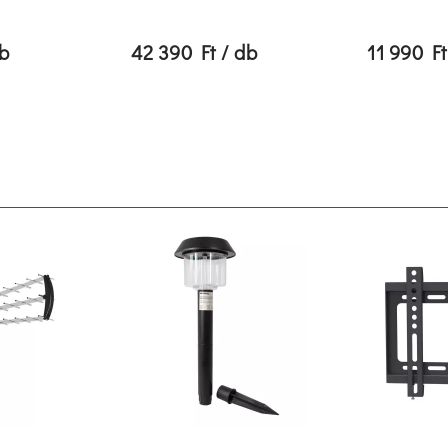
db
42 390 Ft / db
11 990 Ft