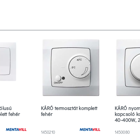
ólusú
KÁRÓ termosztát komplett
KÁRÓ nyom
ett fehér
fehér
kapcsoló ko
40-400W, 
1450210
1450080