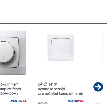
ó-dimmer1
KÁRÓ N101
KÁRÓ 10
mplett fehér
nyomókapcsoló
komplett
Ne
230V~50Hz
csengőjellel komplett fehér
1450060
1450020