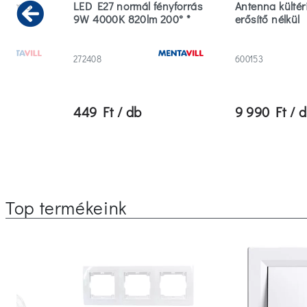
 30cm 3
LED E27 normál fényforrás
Antenna kültéri
9W 4000K 820lm 200° *
erősítő nélkül
Previous
272408
600153
449 Ft / db
9 990 Ft / 
Top termékeink