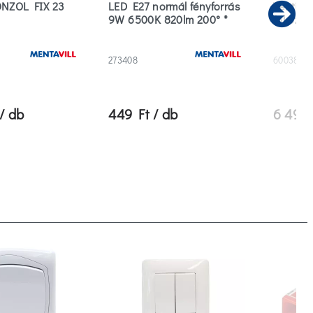
ONZOL FIX 23
LED E27 normál fényforrás
Ventilát
9W 6500K 820lm 200° *
fokoza
Ne
273408
600383
/ db
449 Ft / db
6 490 