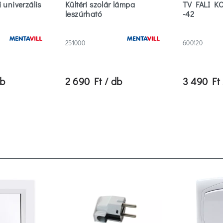
 univerzális
Kültéri szolár lámpa
TV FALI K
leszúrható
-42
251000
600120
db
2 690 Ft / db
3 490 Ft 