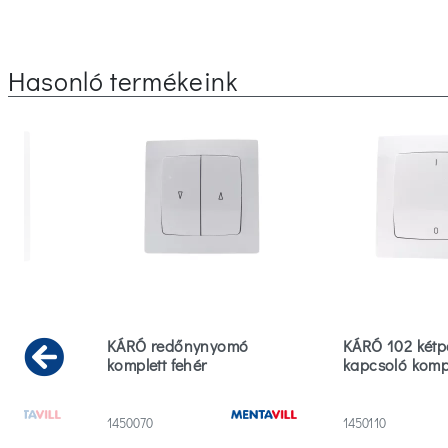
Hasonló termékeink
a
KÁRÓ redőnynyomó
KÁRÓ 102 kétp
ó
komplett fehér
kapcsoló kompl
Previous
1450070
1450110