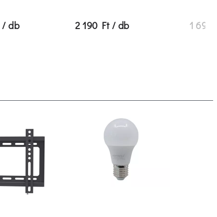
 / db
2 190 Ft / db
1 690 