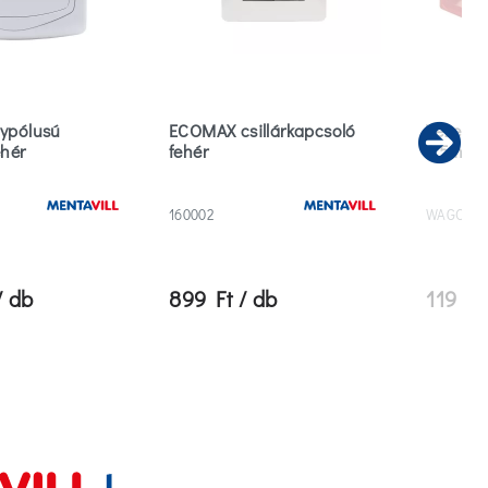
ypólusú
ECOMAX csillárkapcsoló
Vezeték
ehér
fehér
2,5mm2
Ne
160002
WAGO-22
/ db
899 Ft / db
119 Ft