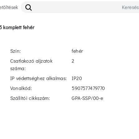
etöltések
ő komplett fehér
Szín:
fehér
Csatlakozó aljzatok
2
száma:
IP védettséghez alkalmas:
IP20
Vonalkód:
5907577479770
Szállítói cikkszám:
GPA-SSP/00-e