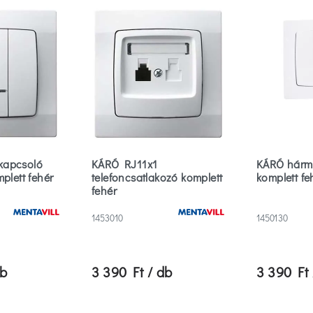
kapcsoló
KÁRÓ RJ11x1
KÁRÓ hárm
plett fehér
telefoncsatlakozó komplett
komplett fe
fehér
1453010
1450130
db
3 390 Ft / db
3 390 Ft 