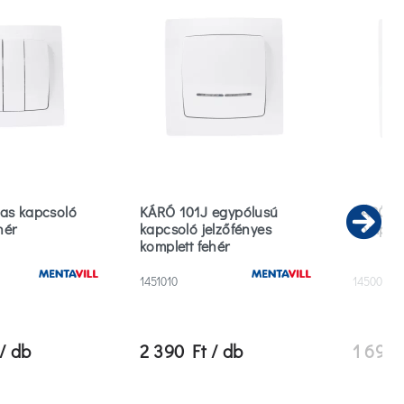
as kapcsoló
KÁRÓ 101J egypólusú
KÁRÓ 10
hér
kapcsoló jelzőfényes
komplett
Ne
komplett fehér
1451010
1450020
/ db
2 390 Ft / db
1 690 