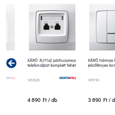
r IP44
KÁRÓ RJ11x2 párhuzamos
KÁRÓ hármas 
telefonaljzat komplett fehér
jelzőfényes kom
Previous
1453020
1451130
4 890 Ft / db
3 890 Ft / 