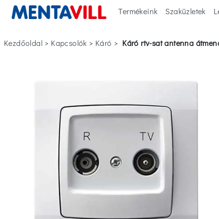
Termékeink
Szaküzletek
L
Kezdőoldal
>
kapcsolók
>
káró
>
káró rtv-sat antenna átmen