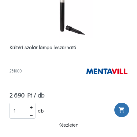
Anyag
Alumínium
(0)
Kültéri szolár lámpa leszúrható
Fém
(2)
251000
Fém/műanyag
(1)
Több
2 690 Ft / db
Szín
shopping_cart
db
Alumínium
Készleten
(0)