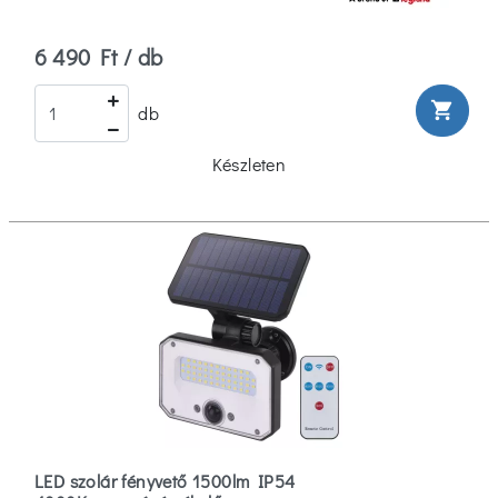
6 490 Ft / db
shopping_cart
db
Készleten
LED szolár fényvető 1500lm IP54