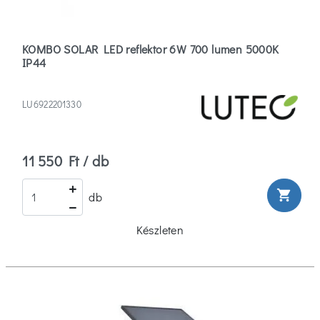
Műanyag
(6)
KOMBO SOLAR LED reflektor 6W 700 lumen 5000K
IP44
Búra
anyaga
LU6922201330
Műanyag
(8)
11 550 Ft / db
Üveg
shopping_cart
db
(0)
Készleten
Lámpa
színe
Fehér
(2)