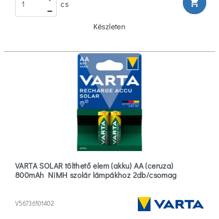
shopping_cart
cs
Készleten
VARTA SOLAR tölthető elem (akku) AA (ceruza)
800mAh NiMH szolár lámpákhoz 2db/csomag
V56736101402