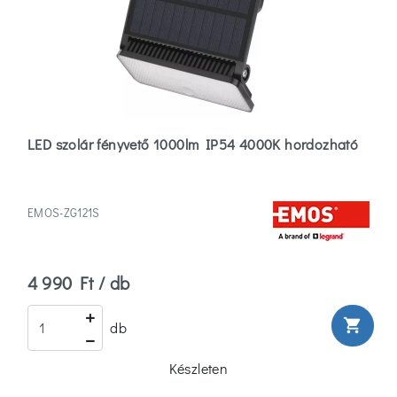
LED szolár fényvető 1000lm IP54 4000K hordozható
EMOS-ZG121S
4 990 Ft / db
shopping_cart
db
Készleten