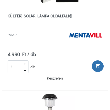
(7)
KÜLTÉRI SOLÁR LÁMPA OLDALFALI@
Brennenstuhl
(1)
Eglo
251202
(3)
Több
4 990 Ft / db
Típus
shopping_cart
db
Fali
Lámpa
Készleten
(1)
Solar
Lámpa
(46)