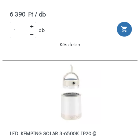
(0)
6 390 Ft / db
37
(0)
shopping_cart
db
Több
Készleten
Mozgásérzékelés
Mozgásérzékeléssel
(3)
Mozgásérzékelés
Nélkül
(6)
Szélesség
LED KEMPING SOLAR 3-6500K IP20 @
20