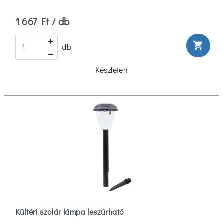
Keresztmetszet
1 667 Ft / db
4
(2)
shopping_cart
db
6
Készleten
(2)
Kábel
típus
Egyéb
(4)
Névleges
feszültség
Kültéri szolár lámpa leszúrható
1.2