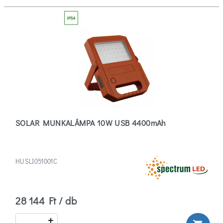
Fényárama
1
(0)
2
(1)
20
(1)
SOLAR MUNKALÁMPA 10W USB 4400mAh
Több
FF
HUSLI051001C
Színhőmérséklete
3000
28 144 Ft / db
(3)