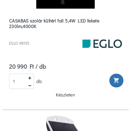
CASABAS szolár kültéri fali 5,4W LED fekete
230lm,4000K
EGLO-98195
20 990 Ft / db
shopping_cart
db
Készleten