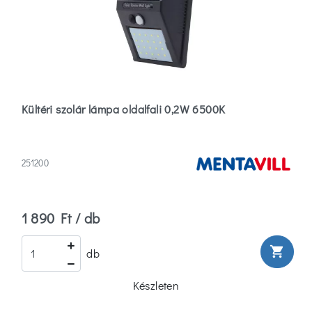
(0)
5
(0)
Több
Fényerőszabályzás
Kültéri szolár lámpa oldalfali 0,2W 6500K
Fényerőszabályzás
Nélkül
251200
(9)
Beépíthetőség
1 890 Ft / db
Falon
shopping_cart
db
Kívüli
(1)
Készleten
FF