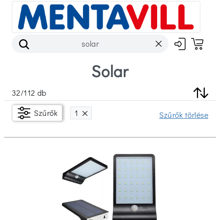
solar
Szűrők
32
/
112
db
Készleten
Szűrők
1
Szűrők törlése
Ár
Ft
Ft
Márka
Mentavill