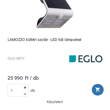
LAMOZZO kültéri szolár -LED fali lámpatest
EGLO-98757
25 990 Ft / db
shopping_cart
db
Készleten