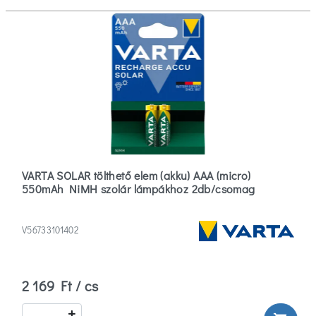
Több
Család
Arrow
(1)
Bilbao
(1)
VARTA SOLAR tölthető elem (akku) AAA (micro)
Brick
550mAh NiMH szolár lámpákhoz 2db/csomag
(1)
Több
V56733101402
Szűrők
2 169 Ft / cs
törlése