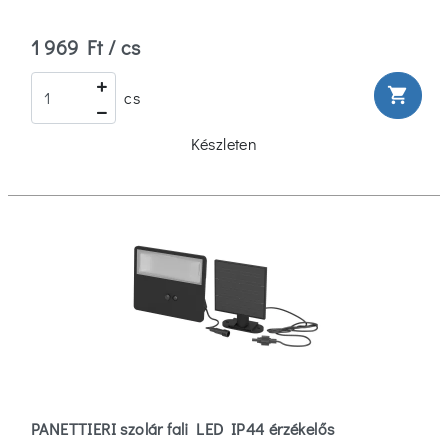
1 969 Ft / cs
shopping_cart
cs
Készleten
PANETTIERI szolár fali LED IP44 érzékelős