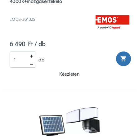
4000K+mozgásérzékelő
EMOS-ZG132S
6 490 Ft / db
shopping_cart
db
Készleten