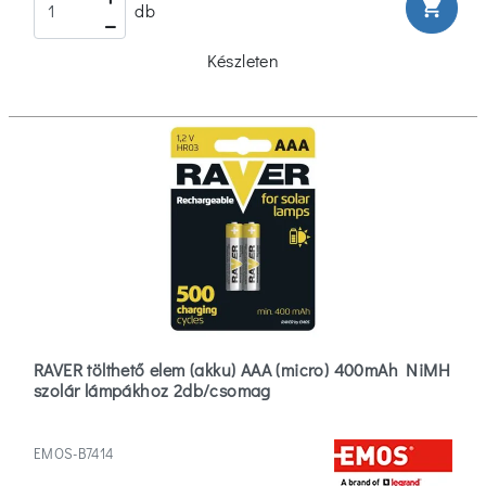
shopping_cart
db
Készleten
RAVER tölthető elem (akku) AAA (micro) 400mAh NiMH
szolár lámpákhoz 2db/csomag
EMOS-B7414