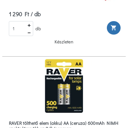
1 290 Ft / db
shopping_cart
db
Készleten
RAVER tölthető elem (akku) AA (ceruza) 600mAh NiMH