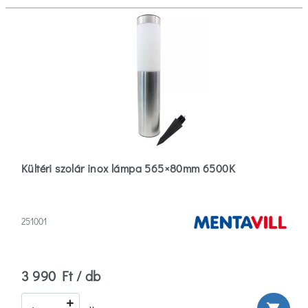
Antracit
(0)
Átlátszó
(0)
Több
Érszám
1
Kültéri szolár inox lámpa 565×80mm 6500K
(4)
Hosszúság
251001
44
(1)
3 990 Ft / db
48