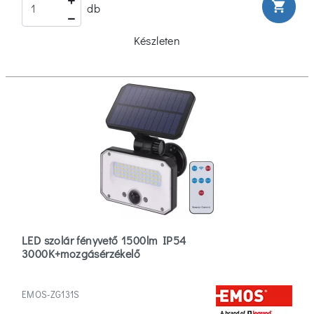
shopping_cart
db
Készleten
LED szolár fényvető 1500lm IP54
3000K+mozgásérzékelő
EMOS-ZG131S