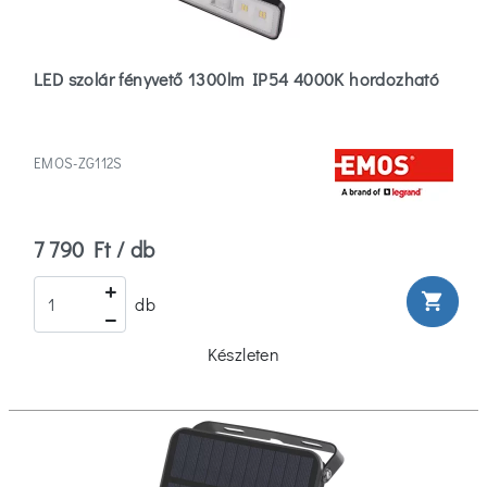
LED szolár fényvető 1300lm IP54 4000K hordozható
EMOS-ZG112S
7 790 Ft / db
shopping_cart
db
Készleten