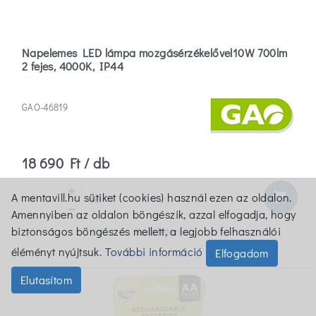
Napelemes LED lámpa mozgásérzékelővel10W 700lm
2 fejes, 4000K, IP44
GAO-46819
18 690 Ft / db
shopping_cart
A mentavill.hu sütiket (cookies) használ ezen az oldalon.
db
Amennyiben az oldalon böngészik, azzal elfogadja, hogy
biztonságos böngészés mellett, a legjobb felhasználói
Készleten
éléményt nyújtsuk.
További információ
Elfogadom
Elutasítom