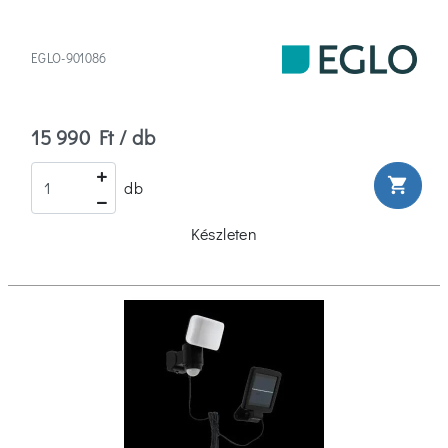
EGLO-901086
15 990 Ft / db
shopping_cart
db
Készleten